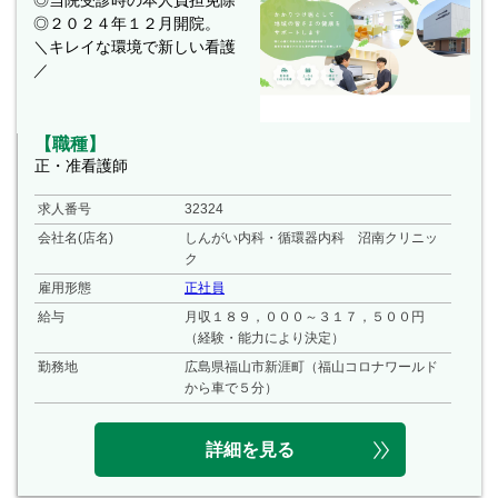
◎２０２４年１２月開院。
＼キレイな環境で新しい看護
／
【職種】
正・准看護師
求人番号
32324
会社名(店名)
しんがい内科・循環器内科 沼南クリニッ
ク
雇用形態
正社員
給与
月収１８９，０００～３１７，５００円
（経験・能力により決定）
勤務地
広島県福山市新涯町（福山コロナワールド
から車で５分）
詳細を見る