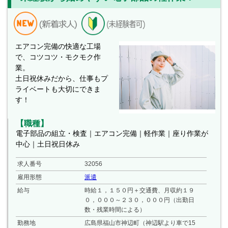
エアコン完備の快適な工場
で、コツコツ・モクモク作
業。
土日祝休みだから、仕事もプ
ライベートも大切にできま
す！
【職種】
電子部品の組立・検査｜エアコン完備｜軽作業｜座り作業が
中心｜土日祝日休み
求人番号
32056
雇用形態
派遣
給与
時給１，１５０円＋交通費、月収約１９
０，０００～２３０，０００円（出勤日
数・残業時間による）
勤務地
広島県福山市神辺町（神辺駅より車で15