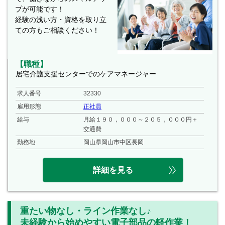
プが可能です！
経験の浅い方・資格を取り立
ての方もご相談ください！
【職種】
居宅介護支援センターでのケアマネージャー
求人番号
32330
雇用形態
正社員
給与
月給１９０，０００～２０５，０００円＋
交通費
勤務地
岡山県岡山市中区長岡
詳細を見る
重たい物なし・ライン作業なし♪
未経験から始めやすい電子部品の軽作業！