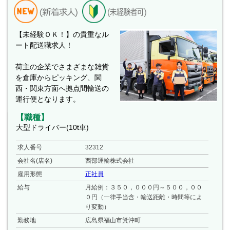
【未経験ＯＫ！】の貴重なル
ート配送職求人！
荷主の企業でさまざまな雑貨
を倉庫からピッキング、関
西・関東方面へ拠点間輸送の
運行便となります。
【職種】
大型ドライバー(10t車)
求人番号
32312
会社名(店名)
西部運輸株式会社
雇用形態
正社員
給与
月給例：３５０，０００円～５００，００
０円（一律手当含・輸送距離・時間等によ
り変動）
勤務地
広島県福山市箕沖町