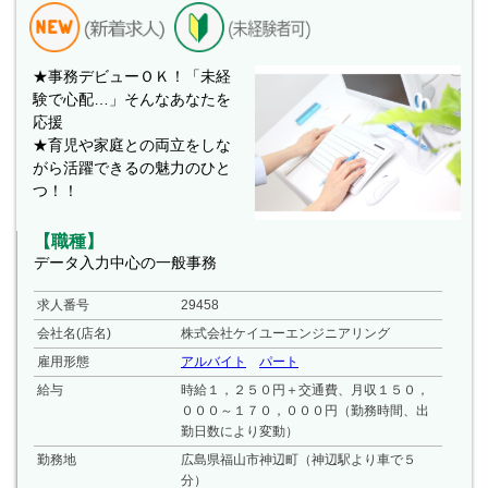
★事務デビューＯＫ！「未経
験で心配…」そんなあなたを
応援
★育児や家庭との両立をしな
がら活躍できるの魅力のひと
つ！！
【職種】
データ入力中心の一般事務
求人番号
29458
会社名(店名)
株式会社ケイユーエンジニアリング
雇用形態
アルバイト
パート
給与
時給１，２５０円＋交通費、月収１５０，
０００～１７０，０００円（勤務時間、出
勤日数により変動）
勤務地
広島県福山市神辺町（神辺駅より車で５
分）