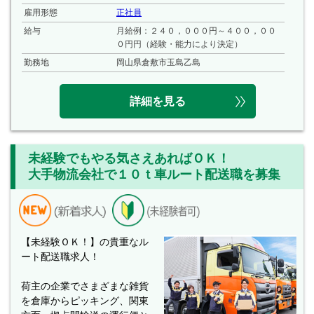
雇用形態
正社員
給与
月給例：２４０，０００円～４００，００
０円円（経験・能力により決定）
勤務地
岡山県倉敷市玉島乙島
詳細を見る
未経験でもやる気さえあればＯＫ！
大手物流会社で１０ｔ車ルート配送職を募集
【未経験ＯＫ！】の貴重なル
ート配送職求人！
荷主の企業でさまざまな雑貨
を倉庫からピッキング、関東