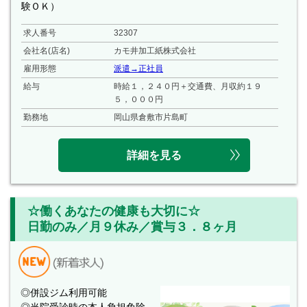
験ＯＫ）
求人番号
32307
会社名(店名)
カモ井加工紙株式会社
雇用形態
派遣→正社員
給与
時給１，２４０円＋交通費、月収約１９
５，０００円
勤務地
岡山県倉敷市片島町
詳細を見る
☆働くあなたの健康も大切に☆
日勤のみ／月９休み／賞与３．８ヶ月
◎併設ジム利用可能
◎当院受診時の本人負担免除