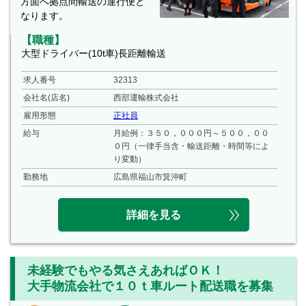
方面へ拠点間輸送の運行便と
なります。
【職種】
大型ドライバー(10t車)長距離輸送
求人番号
32313
会社名(店名)
西部運輸株式会社
雇用形態
正社員
給与
月給例：３５０，０００円～５００，００
０円（一律手当含・輸送距離・時間等によ
り変動）
勤務地
広島県福山市箕沖町
詳細を見る
未経験でもやる気さえあればＯＫ！
大手物流会社で１０ｔ車ルート配送職を募集