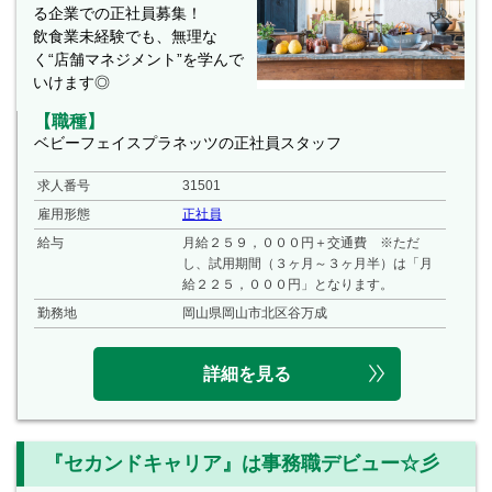
る企業での正社員募集！
飲食業未経験でも、無理な
く“店舗マネジメント”を学んで
いけます◎
【職種】
ベビーフェイスプラネッツの正社員スタッフ
求人番号
31501
雇用形態
正社員
給与
月給２５９，０００円＋交通費 ※ただ
し、試用期間（３ヶ月～３ヶ月半）は「月
給２２５，０００円」となります。
勤務地
岡山県岡山市北区谷万成
詳細を見る
『セカンドキャリア』は事務職デビュー☆彡