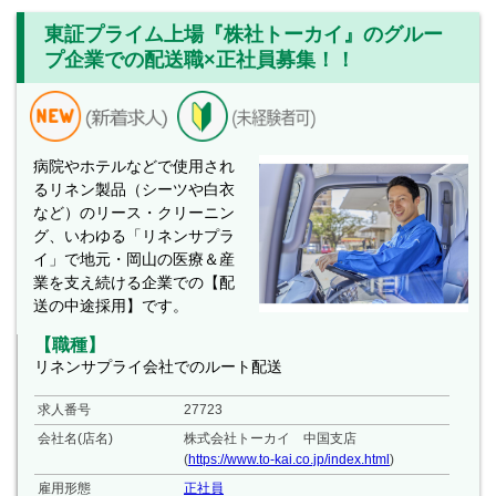
東証プライム上場『株社トーカイ』のグルー
プ企業での配送職×正社員募集！！
病院やホテルなどで使用され
るリネン製品（シーツや白衣
など）のリース・クリーニン
グ、いわゆる「リネンサプラ
イ」で地元・岡山の医療＆産
業を支え続ける企業での【配
送の中途採用】です。
【職種】
リネンサプライ会社でのルート配送
求人番号
27723
会社名(店名)
株式会社トーカイ 中国支店
(
https://www.to-kai.co.jp/index.html
)
雇用形態
正社員