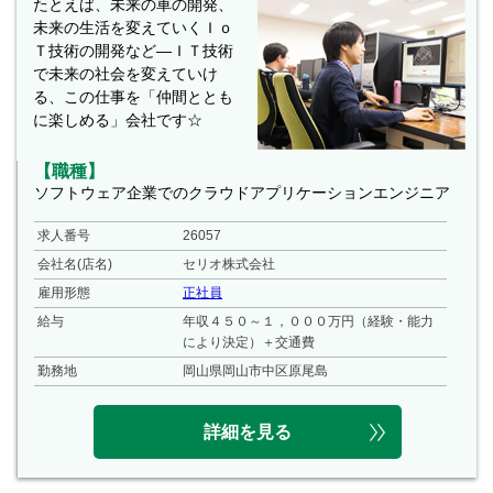
たとえば、未来の車の開発、
未来の生活を変えていくＩｏ
Ｔ技術の開発など―ＩＴ技術
で未来の社会を変えていけ
る、この仕事を「仲間ととも
に楽しめる」会社です☆
【職種】
ソフトウェア企業でのクラウドアプリケーションエンジニア
求人番号
26057
会社名(店名)
セリオ株式会社
雇用形態
正社員
給与
年収４５０～１，０００万円（経験・能力
により決定）＋交通費
勤務地
岡山県岡山市中区原尾島
詳細を見る