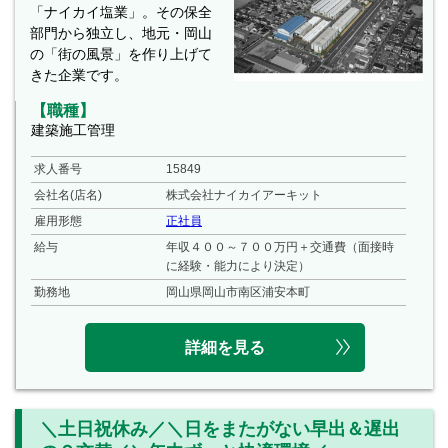
「ナイカイ塩業」。その保全
部門から独立し、地元・岡山
の「街の風景」を作り上げて
きた企業です。
【職種】
建築施工管理
求人番号
15849
会社名(店名)
株式会社ナイカイアーキット
雇用形態
正社員
給与
年収４００～７００万円＋交通費（面接時
に経験・能力により決定）
勤務地
岡山県岡山市南区浦安本町
詳細を見る
＼土日祝休み／＼日をまたがない早出＆遅出