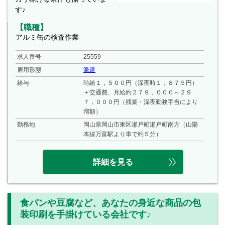
す♪
【職種】
アルミ缶の検査作業
求人番号
25559
雇用形態
派遣
給与
時給１，５００円（深夜時１，８７５円）
＋交通費、月給約２７９，０００～２９
７，０００円（残業・深夜勤務手当により
増額）
勤務地
岡山県岡山市東区瀬戸町瀬戸町南方（山陽
本線万富駅より車で約５分）
詳細を見る
食パンや豆腐など、あなたの身近な商品の包
装印刷を手掛けている会社です♪