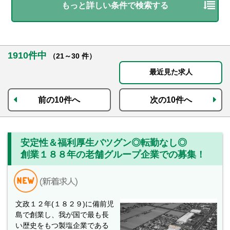
もっと詳しい条件で検索する
1910件中
（21～30 件）
最近見た求人
前の10件へ
次の10件へ
安定性＆福利厚生バツグン◎転勤なし◎
創業１８８年の老舗グループ企業での募集！
文政１２年(１８２９)に備前児
島で創業し、我が国で最も長
い歴史をもつ製塩企業である