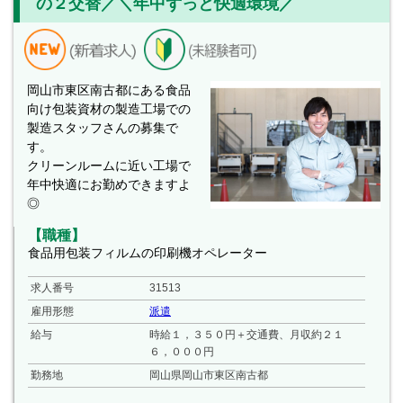
の２交替／＼年中ずっと快適環境／
岡山市東区南古都にある食品
向け包装資材の製造工場での
製造スタッフさんの募集で
す。
クリーンルームに近い工場で
年中快適にお勤めできますよ
◎
【職種】
食品用包装フィルムの印刷機オペレーター
求人番号
31513
雇用形態
派遣
給与
時給１，３５０円＋交通費、月収約２１
６，０００円
勤務地
岡山県岡山市東区南古都