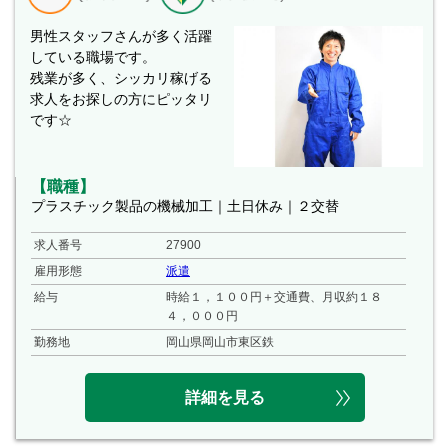
男性スタッフさんが多く活躍
している職場です。
残業が多く、シッカリ稼げる
求人をお探しの方にピッタリ
です☆
【職種】
プラスチック製品の機械加工｜土日休み｜２交替
求人番号
27900
雇用形態
派遣
給与
時給１，１００円＋交通費、月収約１８
４，０００円
勤務地
岡山県岡山市東区鉄
詳細を見る