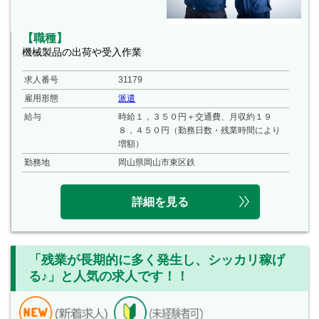
【職種】
機械製品の出荷や受入作業
求人番号
31179
雇用形態
派遣
給与
時給１，３５０円＋交通費、月収約１９
８，４５０円（勤務日数・残業時間により
増額）
勤務地
岡山県岡山市東区鉄
詳細を見る
「残業が長期的に多く発生し、シッカリ稼げ
る♪」と人気の求人です！！