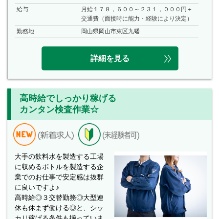
給与
月給１７８，６００～２３１，０００円＋
交通費（面接時に能力・経験により決定）
勤務地
岡山県岡山市東区九蟠
詳細を見る
高時給でしっかり稼げる
カンタン検査作業☆
大手の飲料水を製造する工場
に収めるボトルを製造する企
業でのお仕事で安定感は抜群
に良いですよ♪
高時給◎３交替勤務◎大型連
休も休まず働ける◎と、シッ
カリ稼げる条件も揃っていま