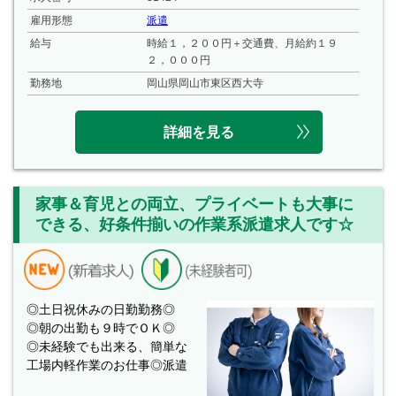
雇用形態
派遣
給与
時給１，２００円＋交通費、月給約１９
２，０００円
勤務地
岡山県岡山市東区西大寺
詳細を見る
家事＆育児との両立、プライベートも大事に
できる、好条件揃いの作業系派遣求人です☆
◎土日祝休みの日勤勤務◎
◎朝の出勤も９時でＯＫ◎
◎未経験でも出来る、簡単な
工場内軽作業のお仕事◎派遣