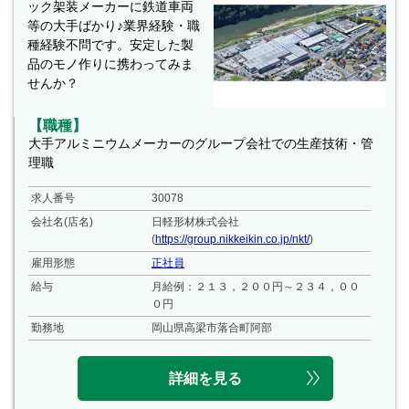
ック架装メーカーに鉄道車両
等の大手ばかり♪業界経験・職
種経験不問です。安定した製
品のモノ作りに携わってみま
せんか？
【職種】
大手アルミニウムメーカーのグループ会社での生産技術・管
理職
求人番号
30078
会社名(店名)
日軽形材株式会社
(
https://group.nikkeikin.co.jp/nkt/
)
雇用形態
正社員
給与
月給例：２１３，２００円～２３４，００
０円
勤務地
岡山県高梁市落合町阿部
詳細を見る