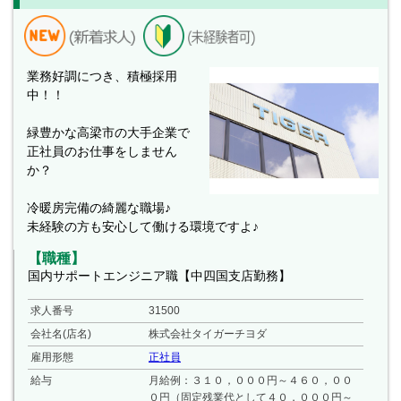
業務好調につき、積極採用
中！！
緑豊かな高梁市の大手企業で
正社員のお仕事をしません
か？
冷暖房完備の綺麗な職場♪
未経験の方も安心して働ける環境ですよ♪
【職種】
国内サポートエンジニア職【中四国支店勤務】
求人番号
31500
会社名(店名)
株式会社タイガーチヨダ
雇用形態
正社員
給与
月給例：３１０，０００円～４６０，００
０円（固定残業代として４０，０００円～