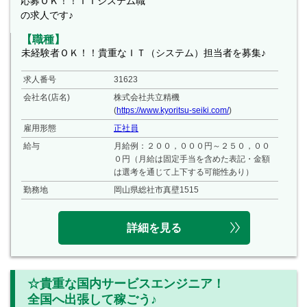
応募ＯＫ！！ＩＴシステム職
の求人です♪
【職種】
未経験者ＯＫ！！貴重なＩＴ（システム）担当者を募集♪
求人番号
31623
会社名(店名)
株式会社共立精機
(
https://www.kyoritsu-seiki.com/
)
雇用形態
正社員
給与
月給例：２００，０００円～２５０，００
０円（月給は固定手当を含めた表記・金額
は選考を通じて上下する可能性あり）
勤務地
岡山県総社市真壁1515
詳細を見る
☆貴重な国内サービスエンジニア！
全国へ出張して稼ごう♪