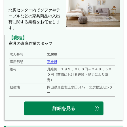
北房センター内でソファやテ
ーブルなどの家具商品の入出
荷に関する業務をお任せしま
す。
【職種】
家具の倉庫作業スタッフ
求人番号
31908
雇用形態
正社員
給与
月給例：１９９，０００円～２４８，５０
０円（前職における経験・能力により決
定）
勤務地
岡山県真庭市上水田5147 北房物流センタ
ー
詳細を見る