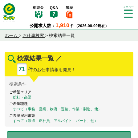
Tog
gle
1,910
公開求人数：
件（2026-08-09現在）
nav
igat
ホーム
>
お仕事検索
>
検索結果一覧
ion
検索結果一覧 ／
71
件
のお仕事情報を発見！
検索
条件
ご希望エリア
総社・高梁
ご希望職種
すべて（事務、営業、物流・運輸、作業・製造、他）
ご希望雇用形態
すべて（派遣、正社員、アルバイト、パート、他）