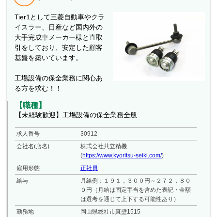
Tier1として三菱自動車やクラ
イスラー、日産など国内外の
大手完成車メーカー様と直取
引をしており、安定した顧客
基盤を築いています。
工場設備の保全業務に関心あ
る方を求む！！
【職種】
【未経験歓迎】工場設備の保全業務全般
求人番号
30912
会社名(店名)
株式会社共立精機
(
https://www.kyoritsu-seiki.com/
)
雇用形態
正社員
給与
月給例：１９１，３００円～２７２，８０
０円（月給は固定手当を含めた表記・金額
は選考を通じて上下する可能性あり）
勤務地
岡山県総社市真壁1515