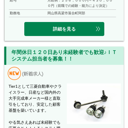
給与
月給例：２５６，０００円～４３０，００
０円（前職での経験・能力により決定）
勤務地
岡山県高梁市落合町阿部
詳細を見る
年間休日１２０日あり未経験者でも歓迎♪ＩＴ
システム担当者を募集！！
Tier1として三菱自動車やクラ
イスラー、日産など国内外の
大手完成車メーカー様と直取
引をしており、安定した顧客
基盤を築いています。
やる気さえあれば未経験でも