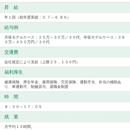
昇 給
年１回（前年度実績：０.７～６.８％）
給与例
月収モデルケース：２５万～３０万／３０代、年収モデルケース：３８
０万～４５０万円／３０代
交通費
会社規定により支給（上限２５，１３０円）
福利厚生
健康保険、厚生年金、雇用保険、労災保険、通勤手当、弁当の補助あ
り、車通勤可、制服貸与、退職金制度
時 間
８：００～１７：０５
残 業
月平均１５時間。