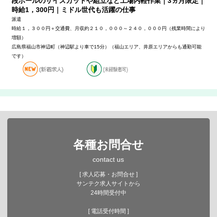
段ボールのサイズカットや組立など工場内軽作業｜3ヵ月限定｜
時給1，300円｜ミドル世代も活躍の仕事
派遣
時給１，３００円＋交通費、月収約２１０，０００～２４０，０００円（残業時間により
増額）
広島県福山市神辺町（神辺駅より車で15分）（福山エリア、井原エリアからも通勤可能
です）
各種お問合せ
contact us
[ 求人応募・お問合せ ]
サンテク求人サイトから
24時間受付中
[ 電話受付時間 ]