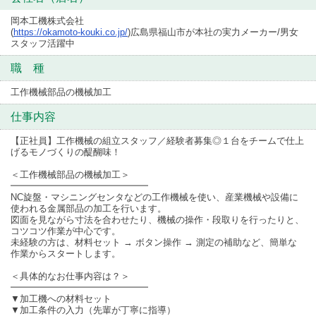
岡本工機株式会社
(
https://okamoto-kouki.co.jp/
)広島県福山市が本社の実力メーカー/男女
スタッフ活躍中
職 種
工作機械部品の機械加工
仕事内容
【正社員】工作機械の組立スタッフ／経験者募集◎１台をチームで仕上
げるモノづくりの醍醐味！
＜工作機械部品の機械加工＞
━━━━━━━━━━━━━━━
NC旋盤・マシニングセンタなどの工作機械を使い、産業機械や設備に
使われる金属部品の加工を行います。
図面を見ながら寸法を合わせたり、機械の操作・段取りを行ったりと、
コツコツ作業が中心です。
未経験の方は、材料セット → ボタン操作 → 測定の補助など、簡単な
作業からスタートします。
＜具体的なお仕事内容は？＞
━━━━━━━━━━━━━━━
▼加工機への材料セット
▼加工条件の入力（先輩が丁寧に指導）