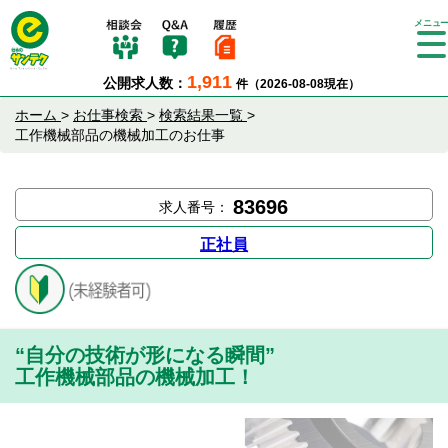
Tog
gle
1,911
公開求人数：
件（2026-08-08現在）
nav
igat
ホーム
>
お仕事検索
>
検索結果一覧
>
ion
工作機械部品の機械加工のお仕事
83696
求人番号：
正社員
“自分の技術が形になる瞬間”
工作機械部品の機械加工！