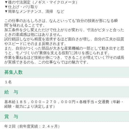
▼後の寸法測定（ノギス・マイクロメータ）
▼仕上げ・バリ取り
▼簡単なメンテナンス、清掃 など
この仕事のおもしろさは、なんといっても“自分の技術が形になる瞬
間”を味わえることです。
加工条件を少し変えただけで仕上がりが変わり、寸法がピタッと合った
ときの達成感は他にはありません。
試行錯誤しながら精度を追求するほど面白さが増し、自分の工夫が品質
やスピードにそのまま反映されます。
また、自分がつくった部品が大きな産業機械の一部として動き出すと思
うと、モノづくりの“裏側を支える役割”に誇りを感じられます。
作業を重ねるほど技術が身につき、できることが増えていく??その成長
が実感できるのも、この仕事ならではの魅力です。
募集人数
１名
給 与
基本給１８５，０００～２７０，０００円＋各種手当＋交通費（年齢・
経験・能力により決定します）
賞 与
年２回（前年度実績：２.４ヶ月）