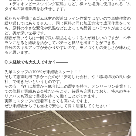
「エディオンピースウイング広島」など、様々な場所に使用されるゴム
タイルの製造業務をお任せします。
私たちが手掛けるゴム床材の製造はライン作業ではないので単純作業の
繰り返しではありませんし、同じ原料と同じ加工方法で成形作業をして
も、原料の小さな変化や気温などによっても品質にバラつきが生じるな
ど、奥が深い世界です。
経験が浅いうちは一回で良い製品ををつくるのが難しいのですが、ベテ
ランになると経験を活かしてバチっと良品を出すことができる。
自分のスキルアップが分かりやすいので、モノづくりの楽しさが味わえ
ると思います。
Q.未経験でも大丈夫ですか？―――
先輩スタッフの100％が未経験スタート！！
そして志望動機で多かったのが「安定した会社」や「職場環境の良い会
社」で働きたいというものです。
その点、当社は創業から90年以上の歴史を持ち、オンリーワン企業とし
ての信頼と実績ある会社だからこそ、待遇も充実しており、将来のキャ
リアパスも万全で目標を持って働くことができます。
実際にスタッフの定着率もとても高いんですよ。
ぜひ未経験からでも当社で安心して長く活躍してください！