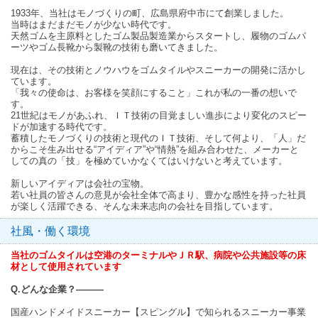
1933年、当社はモノづくりの町、広島県府中市にて創業しました。
当時はまだまだモノが少ない時代です。
天然ゴムを主原料としたゴム製品製造業からスタートし、履物のゴムパ
ーツやゴム長靴から製靴の技術も磨いてきました。
現在は、その技術とノウハウをゴムタイルやスニーカーの開発に活かし
ています。
「我々の使命は、お客様を笑顔にすること」これが私の一番の想いで
す。
21世紀はモノがあふれ、ＩＴ技術の目覚ましい進歩により変化のスピー
ドが加速する時代です。
蓄積したモノづくりの技術と現代のＩＴ技術、そして何より、「人」だ
からこそ生み出せる“アイディア”や“情熱”を組み合わせた、メーカーと
しての真の「技」を極めていかなくてはいけないと考えています。
新しいアイディアは会社の宝物。
若い社員の皆さんの意見が会社全体で高まり、豊かな感性を持った社員
が楽しく活躍できる、そんな未来志向の会社を目指しています。
社風・働く環境
当社のゴムタイルは空港のターミナルやＪＲ駅、病院や公共施設等の床
材として使用されています
Q.どんな企業？―――
国産ハンドメイドスニーカー【スピングル】で知られるスニーカー事業