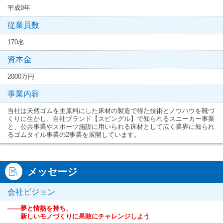
平成9年
従業員数
170名
資本金
2000万円
事業内容
当社は天然ゴムを主原料にした床材の製造で得た技術とノウハウを靴づ
くりに生かし、自社ブランド【スピングル】で知られるスニーカー事業
と、公共事業やスポーツ施設に用いられる床材として広く業界に知られ
るゴムタイル事業の2事業を展開しています。
メッセージ
会社ビジョン
――夢と情熱を持ち、
新しいモノづくりに果敢にチャレンジしよう