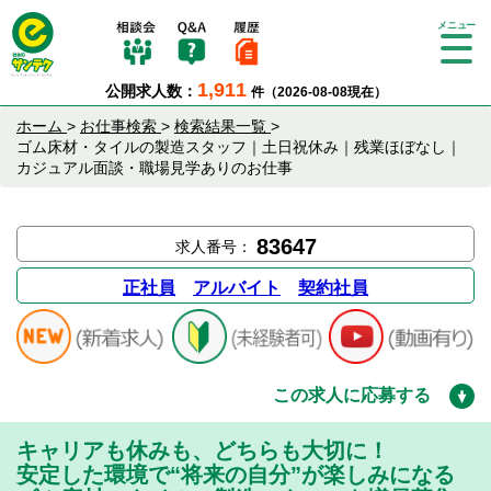
Tog
gle
1,911
公開求人数：
件（2026-08-08現在）
nav
igat
ホーム
>
お仕事検索
>
検索結果一覧
>
ion
ゴム床材・タイルの製造スタッフ｜土日祝休み｜残業ほぼなし｜
カジュアル面談・職場見学ありのお仕事
83647
求人番号：
正社員
アルバイト
契約社員
この求人に応募する
キャリアも休みも、どちらも大切に！
安定した環境で“将来の自分”が楽しみになる