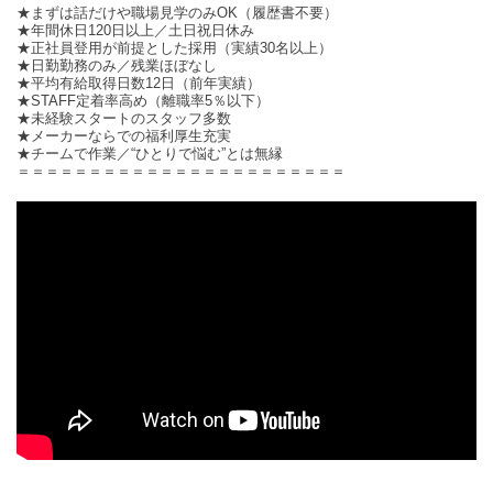
★まずは話だけや職場見学のみOK（履歴書不要）
★年間休日120日以上／土日祝日休み
★正社員登用が前提とした採用（実績30名以上）
★日勤勤務のみ／残業ほぼなし
★平均有給取得日数12日（前年実績）
★STAFF定着率高め（離職率5％以下）
★未経験スタートのスタッフ多数
★メーカーならでの福利厚生充実
★チームで作業／“ひとりで悩む”とは無縁
＝＝＝＝＝＝＝＝＝＝＝＝＝＝＝＝＝＝＝＝＝＝＝