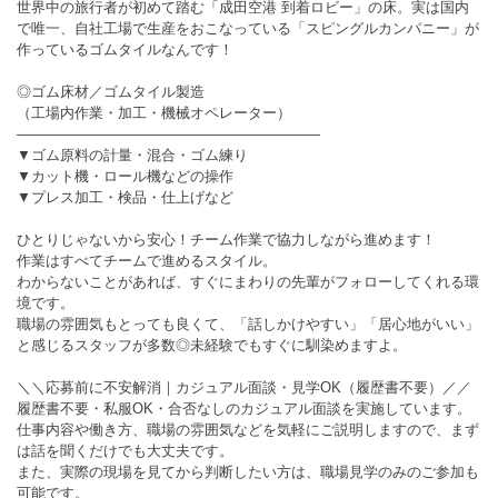
世界中の旅行者が初めて踏む「成田空港 到着ロビー」の床。実は国内
で唯一、自社工場で生産をおこなっている「スピングルカンパニー」が
作っているゴムタイルなんです！
◎ゴム床材／ゴムタイル製造
（工場内作業・加工・機械オペレーター）
―――――――――――――――――――――
▼ゴム原料の計量・混合・ゴム練り
▼カット機・ロール機などの操作
▼プレス加工・検品・仕上げなど
ひとりじゃないから安心！チーム作業で協力しながら進めます！
作業はすべてチームで進めるスタイル。
わからないことがあれば、すぐにまわりの先輩がフォローしてくれる環
境です。
職場の雰囲気もとっても良くて、「話しかけやすい」「居心地がいい」
と感じるスタッフが多数◎未経験でもすぐに馴染めますよ。
＼＼応募前に不安解消｜カジュアル面談・見学OK（履歴書不要）／／
履歴書不要・私服OK・合否なしのカジュアル面談を実施しています。
仕事内容や働き方、職場の雰囲気などを気軽にご説明しますので、まず
は話を聞くだけでも大丈夫です。
また、実際の現場を見てから判断したい方は、職場見学のみのご参加も
可能です。