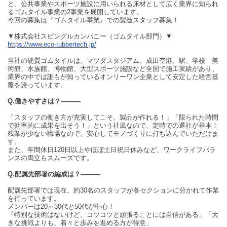
と、公共事業やスポーツ施設に用いられる床材として広く業界に知られ
るゴムタイル事業の2事業を展開しています。
今回の募集は『ゴムタイル事業』での製造スタッフ募集！
▼株式会社スピングルカンパニー（ゴムタイル部門）▼
https://www.eco-rubbertech.jp/
当社の硬質ゴムタイルは、マツダスタジアム、成田空港、駅、学校 美
術館、水族館、博物館、大型スポーツ施設など全国で施工実績があり、
業界の中では誰もが知っているオンリーワン企業として安定した経営基
盤を誇っています。
Q.働きやすさは？―――
「スタッフの働き方が充実してこそ、製品が作れる！」「限られた時間
で効率的に成果を出そう！」という社風なので、定時での退社が基本！
残業が少ない職場なので、安心してモノづくりに打ち込んでいただけま
す。
また、年間休日120日以上やほぼ土日祝日休みなど、ワークライフバラ
ンスの両立もスムーズです。
Q.配属先部署の編成は？―――
配属先部署では現在、約30名のスタッフが各セクションに分かれて作業
を行っています。
メンバーは20～30代と50代が中心！
「特別な技術はないけど、コツコツと頑張ることには自信がある」「大
きな挑戦よりも、着々と歩みを進める方が得意」