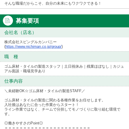
そんな職場だからこそ、自分の未来にもワクワクできる！
募集要項
会社名（店名）
株式会社スピングルカンパニー
(
https://www.nichiman.co.jp/group/
)
職 種
ゴム床材・タイルの製造スタッフ｜土日祝休み｜残業ほぼなし｜カジュ
アル面談・職場見学あり
仕事内容
＼未経験OK☆ゴム床材・タイルの製造STAFF／
ゴム床材・タイルの製造に関わる各種作業をお任せします。
入社後はあなたに合った作業からスタート！
ライン作業ではなく、チームで分担してモノづくりに取り組む環境で
す。
◎働きやすさのPoint◎
＝＝＝＝＝＝＝＝＝＝＝＝＝＝＝＝＝＝＝＝＝＝＝