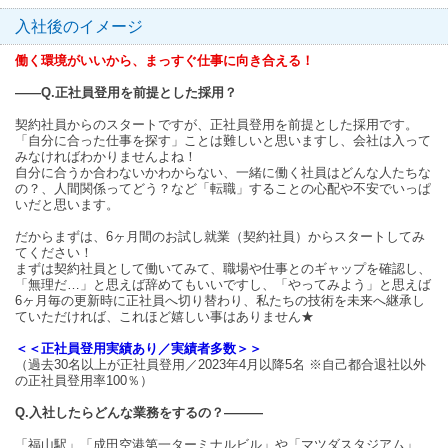
入社後のイメージ
働く環境がいいから、まっすぐ仕事に向き合える！
――Q.正社員登用を前提とした採用？
契約社員からのスタートですが、正社員登用を前提とした採用です。
「自分に合った仕事を探す」ことは難しいと思いますし、会社は入って
みなければわかりませんよね！
自分に合うか合わないかわからない、一緒に働く社員はどんな人たちな
の？、人間関係ってどう？など「転職」することの心配や不安でいっぱ
いだと思います。
だからまずは、6ヶ月間のお試し就業（契約社員）からスタートしてみ
てください！
まずは契約社員として働いてみて、職場や仕事とのギャップを確認し、
「無理だ…」と思えば辞めてもいいですし、「やってみよう」と思えば
6ヶ月毎の更新時に正社員へ切り替わり、私たちの技術を未来へ継承し
ていただければ、これほど嬉しい事はありません★
＜＜正社員登用実績あり／実績者多数＞＞
（過去30名以上が正社員登用／2023年4月以降5名 ※自己都合退社以外
の正社員登用率100％）
Q.入社したらどんな業務をするの？―――
「福山駅」「成田空港第一ターミナルビル」や「マツダスタジアム」