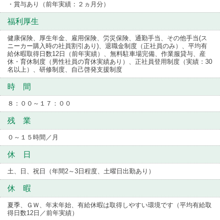
・賞与あり（前年実績：２ヵ月分）
福利厚生
健康保険、厚生年金、雇用保険、労災保険、通勤手当、その他手当(ス
ニーカー購入時の社員割引あり)、退職金制度（正社員のみ）、平均有
給休暇取得日数12日（前年実績）、無料駐車場完備、作業服貸与、産
休・育休制度（男性社員の育休実績あり）、正社員登用制度（実績：30
名以上）、研修制度、自己啓発支援制度
時 間
８：００～１７：００
残 業
０～１５時間／月
休 日
土、日、祝日（年間2～3日程度、土曜日出勤あり）
休 暇
夏季、ＧＷ、年末年始、有給休暇は取得しやすい環境です（平均有給取
得日数12日／前年実績）