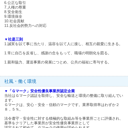
6.公正な取引
7.人権の尊重
8.安全衛生
9.環境保全
10.社会貢献
11.反社会的勢力への対応
▼社是三則
1.誠実を以て事に当たり、温容を以て人に接し、相互の親愛に生きる。
1.常に自己を反省し、感謝の念をもって、職場の明朗化を図る。
1.親和協力、運送事業の発展につとめ、公共の福祉に寄与する。
社風・働く環境
▼「Ｇマーク」安全性優良事業所認定企業
当社はＧマーク認証を取得し、安全な輸送と環境の整備に取り組んでい
ます。
Ｇマークは、安心・安全・信頼のマークです。業界取得率はわずか２
８，５％。
法令遵守・安全性に対する積極的な取組み等を事業所ごとに評価され、
基準をクリアした事業所が安全性優良事業所として
認定されて初めて、Ｇマークの使用が認められます。