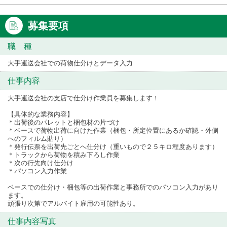
募集要項
職 種
大手運送会社での荷物仕分けとデータ入力
仕事内容
大手運送会社の支店で仕分け作業員を募集します！
【具体的な業務内容】
＊出荷後のパレットと梱包材の片づけ
＊ベースで荷物出荷に向けた作業（梱包・所定位置にあるか確認・外側
へのフィルム貼り）
＊発行伝票を出荷先ごとへ仕分け（重いもので２５キロ程度あります）
＊トラックから荷物を積み下ろし作業
＊次の行先向け仕分け
＊パソコン入力作業
ベースでの仕分け・梱包等の出荷作業と事務所でのパソコン入力があり
ます。
頑張り次第でアルバイト雇用の可能性あり。
仕事内容写真