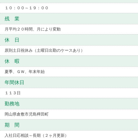
１０：００～１９：００
残 業
月平均２０時間、月により変動
休 日
原則土日祝休み（土曜日出勤のケースあり）
休 暇
夏季、ＧＷ、年末年始
年間休日
１１３日
勤務地
岡山県倉敷市児島稗田町
期 間
入社日応相談～長期（２ヶ月更新）