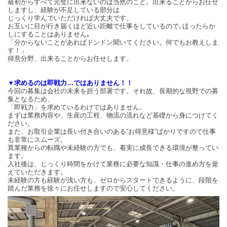
最初からすべて完璧に出来ないのは当然のこと。出来ることからお任せ
しますし、経験が不足している部分は
じっくり学んでいただければ大丈夫です。
お互いに目が行き届くほど近い距離で仕事をしているので､ほったらか
しにすることはありません｡
「分からないことがあればドンドン聞いてください。何でもお教えしま
す！」
得意分野、出来ることからお任せします。
▼求めるのは即戦力…ではありません！！
今回の募集は会社の未来を担う部署です。それ故、長期的な視野での募
集となるため、
「即戦力」を求めているわけではありません。
まずは業務内容や、生産の工程、物流の流れなど基礎から身につけてく
ださい。
また、お取引企業は長い付き合いのある“お得意様”ばかりですので仕事
も非常にスムーズ。
異業種からの転職や未経験の方でも、着実に成長できる環境が整ってい
ます。
入社後は、じっくり時間をかけて業務に必要な知識・仕事の進め方を覚
えていただきます。
未経験の方も経験が浅い方も、ゼロからスタートできるように、段階を
踏んだ業務を徐々にお任せしますので安心してください。