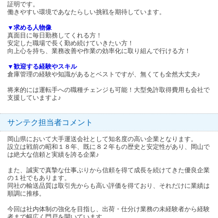
証明です。
働きやすい環境であなたらしい挑戦を期待しています。
▼求める人物像
真面目に毎日勤務してくれる方！
安定した職場で長く勤め続けていきたい方！
向上心を持ち、業務改善や作業の効率化に取り組んで行ける方！
▼歓迎する経験やスキル
倉庫管理の経験や知識があるとベストですが、無くても全然大丈夫♪
将来的には運転手への職種チェンジも可能！大型免許取得費用も会社で
支援していますよ♪
サンテク担当者コメント
岡山県において大手運送会社として知名度の高い企業となります。
設立は戦前の昭和１８年、既に８２年もの歴史と安定性があり、岡山で
は絶大な信頼と実績を誇る企業♪
また、誠実で真摯な仕事ぶりから信頼を得て成長を続けてきた優良企業
の１社でもあります。
同社の輸送品質は取引先からも高い評価を得ており、それだけに業績は
順調に推移。
今回は社内体制の強化を目指し、出荷・仕分け業務の未経験者から経験
者まで幅広く門戸を開いています。