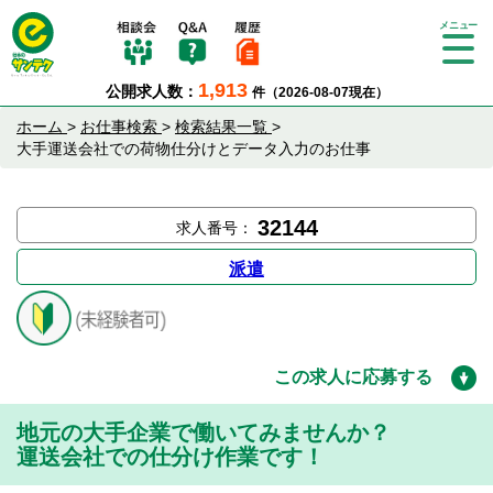
Tog
gle
1,913
公開求人数：
件（2026-08-07現在）
nav
igat
ホーム
>
お仕事検索
>
検索結果一覧
>
ion
大手運送会社での荷物仕分けとデータ入力のお仕事
32144
求人番号：
派遣
この求人に応募する
地元の大手企業で働いてみませんか？
運送会社での仕分け作業です！