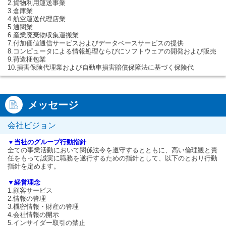
2.貨物利用運送事業
3.倉庫業
4.航空運送代理店業
5.通関業
6.産業廃棄物収集運搬業
7.付加価値通信サービスおよびデータベースサービスの提供
8.コンピュータによる情報処理ならびにソフトウェアの開発および販売
9.荷造梱包業
10.損害保険代理業および自動車損害賠償保障法に基づく保険代
メッセージ
会社ビジョン
▼当社のグループ行動指針
全ての事業活動において関係法令を遵守するとともに、高い倫理観と責
任をもって誠実に職務を遂行するための指針として、以下のとおり行動
指針を定めます。
▼経営理念
1.顧客サービス
2.情報の管理
3.機密情報・財産の管理
4.会社情報の開示
5.インサイダー取引の禁止