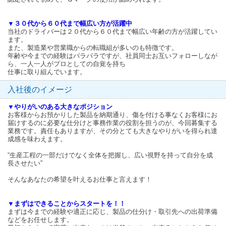
▼３０代から６０代まで幅広い方が活躍中
当社のドライバーは２０代から６０代まで幅広い年齢の方が活躍してい
ます。
また、製造業や営業職からの転職組が多いのも特徴です。
年齢や今までの経験はバラバラですが、社員同士お互いフォローしなが
ら、一人一人がプロとしての自覚を持ち
仕事に取り組んでいます。
入社後のイメージ
▼やりがいのある大きなポジション
お客様からお預かりした製品を納期通り、傷を付ける事なくお客様にお
届けするのに必要な仕分けと事務作業の役割を担うのが、今回募集する
業務です。責任もありますが、その分とても大きなやりがいを得られ達
成感を味わえます。
“生産工程の一部だけでなく全体を把握し、広い視野を持って自分を成
長させたい”
そんなあなたの希望を叶えるお仕事と言えます！
▼まずはできることからスタートを！！
まずは今までの経験や適正に応じ、製品の仕分け・取引先への出荷準備
などをお任せします。