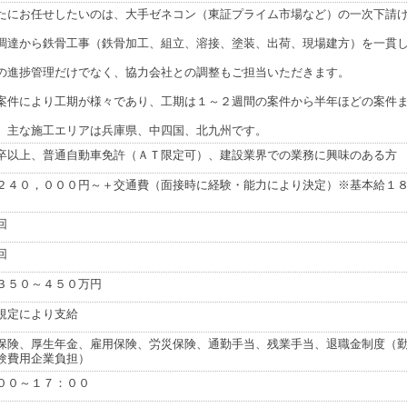
たにお任せしたいのは、大手ゼネコン（東証プライム市場など）の一次下請
調達から鉄骨工事（鉄骨加工、組立、溶接、塗装、出荷、現場建方）を一貫
の進捗管理だけでなく、協力会社との調整もご担当いただきます。
案件により工期が様々であり、工期は１～２週間の案件から半年ほどの案件
、主な施工エリアは兵庫県、中四国、北九州です。
卒以上、普通自動車免許（ＡＴ限定可）、建設業界での業務に興味のある方
２４０，０００円～＋交通費（面接時に経験・能力により決定）※基本給１
回
回
３５０～４５０万円
規定により支給
保険、厚生年金、雇用保険、労災保険、通勤手当、残業手当、退職金制度（
験費用企業負担）
００～１７：００