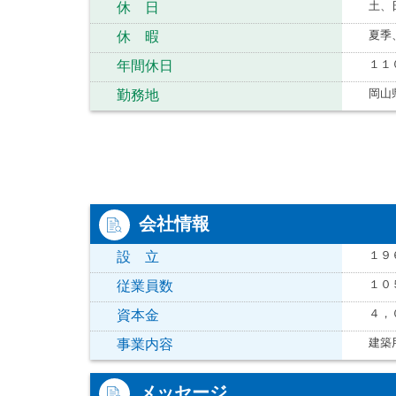
土、
休 日
夏季
休 暇
１１
年間休日
岡山
勤務地
会社情報
１９
設 立
１０
従業員数
４，
資本金
建築
事業内容
メッセージ