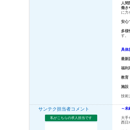
人間
働き
に力
安心
多様
す。
具体
最新
福利
教育
施設
技術
～未
サンテク担当者コメント
大手
私がこちらの求人担当です
西日