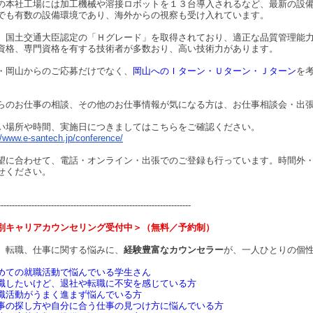
の本社工場には加工機械や溶接ロボットを１３台導入されるなど、最新の設
でも有数の設備環境であり、海外からの視察も受け入れています。
、国土交通大臣認定の「Ｈグレード」を取得されており、適正な品質管理能
資格、専門資格を有する技術者が多数おり、高い技術力があります。
・岡山からのご応募だけでなく、
岡山へのＩターン・Ｕターン・Ｊターン
を
らのお仕事の相談、その他のお仕事情報が気になる方は、お仕事相談会・出
い場所や時間、実施日につきましてはこちらをご確認ください。
//www.e-santech.jp/conference/
望に合わせて、電話・オンライン・出張でのご登録も行っています。時間外
せください。
---------------------------------------------------------------------
別キャリアカウンセリング受付中＞（無料／予約制）
、転職、仕事に関する悩みに、
経験豊富なカウンセラー
が、一人ひとりの個
めての就職活動で悩んでいる学生さん
職したいけど、退社や転職に不安を感じている方
職活動がうまく進まず悩んでいる方
事の探し方や自分に合う仕事の見つけ方に悩んでいる方