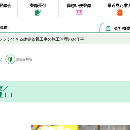
登録会
登録受付
両想い便登録
最近見た求
07現在）
会社概
レンジできる建築鉄骨工事の施工管理のお仕事
実／
理！！