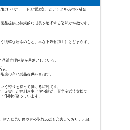
術力（Hグレード工場認定）とデジタル技術を融合
い製品提供と持続的な成長を追求する姿勢が特徴です。
いう明確な理念のもと、単なる鉄骨加工にとどまらず、
と品質管理体制を基盤としている。
視。
める。
満足度の高い製品提供を目指す。
という誇りを持って働ける環境です。
堂、充実した福利厚生（住宅補助、奨学金返済支援な
ート体制が整っています。
援。新入社員研修や資格取得支援も充実しており、未経