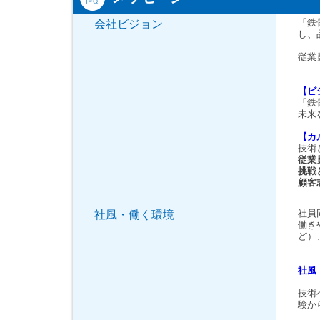
「鉄
会社ビジョン
し、
従業
【ビ
「鉄
未来
【カ
技術
従業
挑戦
顧客
社員
社風・働く環境
働き
ど）
社風
技術
験か