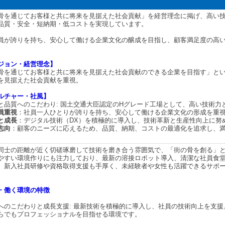
骨を通じてお客様と共に将来を見据えた社会貢献」を経営理念に掲げ、高い技
品質・安全・短納期・低コストを実現しています。
員が誇りを持ち、安心して働ける企業文化の醸成を目指し、顧客満足度の高
ジョン・経営理念】
骨を通じてお客様と共に将来を見据えた社会貢献のできる企業を目指す」と
を見据えた社会貢献を重視。
ルチャー・社風】
と品質へのこだわり: 国土交通大臣認定のHグレード工場として、高い技術力
員重視
：社員一人ひとりが誇りを持ち、安心して働ける企業文化の形成を重
と成長
：デジタル技術（DX）を積極的に導入し、技術革新と生産性向上に努
志向
：顧客のニーズに応えるため、品質、納期、コストの最適化を追求し、
同士の距離が近く切磋琢磨して技術を磨き合う雰囲気で、「街の骨を創る」
やすい環境作りにも注力しており、最新の溶接ロボット導入、清潔な社員食
、新入社員研修や資格取得支援も手厚く、未経験者や女性も活躍できるサポ
・働く環境の特徴
へのこだわりと成長支援: 最新技術を積極的に導入し、社員の技術向上を支
らでもプロフェッショナルを目指せる環境です。