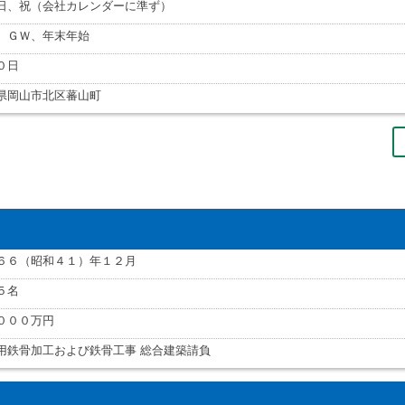
日、祝（会社カレンダーに準ず）
、ＧＷ、年末年始
０日
県岡山市北区蕃山町
６６（昭和４１）年１２月
５名
０００万円
用鉄骨加工および鉄骨工事 総合建築請負