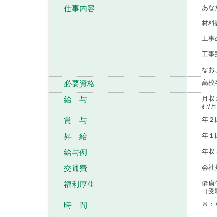
あな
仕事内容
材料
工事
工事
なお
高校
必要資格
月収
給 与
む/月
年２
賞 与
年１
昇 給
年収
給与例
会社
交通費
健康
福利厚生
（受
８：
時 間