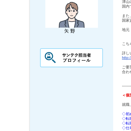
津山
国内
また
国家
地元
こち
詳し
http:
ご要
合わ
-------
＜個
就職
◇初
◇転
◇転
◇仕