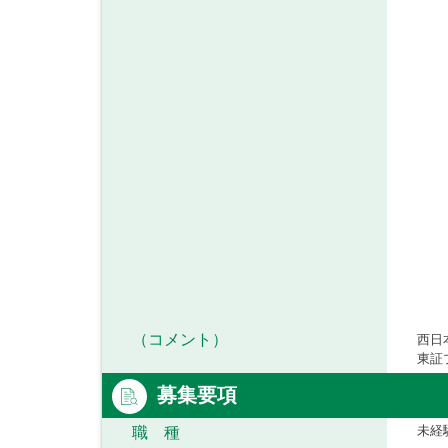
（コメント）
西日
東証
募集要項
未経
職 種