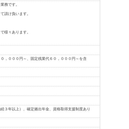
け業務です。
して請け負います。
まで様々あります。
８０，０００円～、固定残業代６０，０００円～を含
勤続３年以上）、確定拠出年金、資格取得支援制度あり