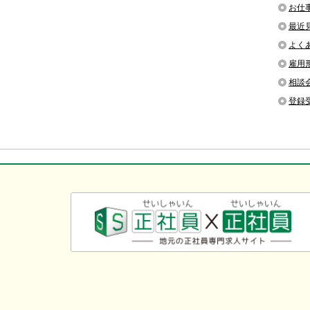
お仕
最近
よく
雇用
相談
登録