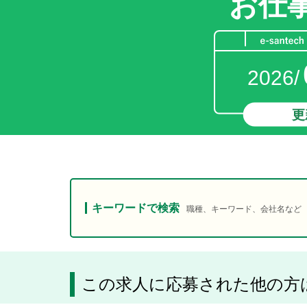
お仕
2026/
更
キーワードで検索
職種、キーワード、会社名など
この求人に応募された他の方