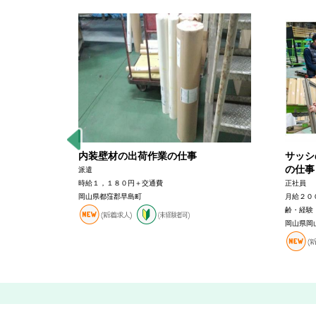
ループマネ
内装壁材の出荷作業の仕事
サッシ
の仕事
派遣
時給１，１８０円＋交通費
正社員
円＋交通費
岡山県都窪郡早島町
月給２０
齢・経験
岡山県岡