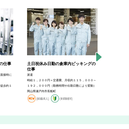
の仕事
土日祝休み日勤の倉庫内ピッキングの
未経験で
仕事
ンテナン
（面接時に
派遣
派遣
時給１，２００円＋交通費、月収約１１５，０００～
時給１，２０
ら徒歩約１
１９２，０００円（勤務時間や出勤日数により変動）
～＋交通費（
岡山県瀬戸内市長船町
岡山県岡山市