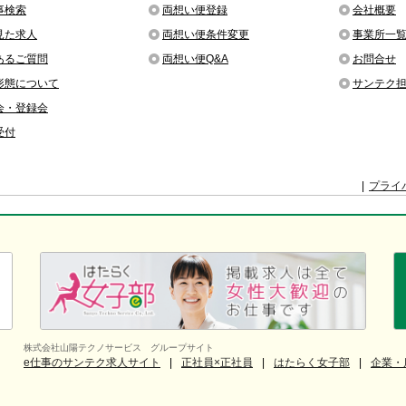
事検索
両想い便登録
会社概要
見た求人
両想い便条件変更
事業所一
あるご質問
両想い便Q&A
お問合せ
形態について
サンテク
会・登録会
受付
プライ
株式会社山陽テクノサービス グループサイト
e仕事のサンテク求人サイト
正社員×正社員
はたらく女子部
企業・