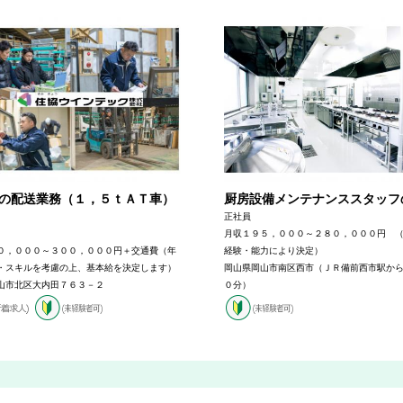
の配送業務（１，５ｔＡＴ車）
厨房設備メンテナンススタッフ
正社員
月収１９５，０００～２８０，０００円 
０，０００～３００，０００円＋交通費（年
経験・能力により決定）
・スキルを考慮の上、基本給を決定します）
岡山県岡山市南区西市（ＪＲ備前西市駅か
山市北区大内田７６３－２
０分）