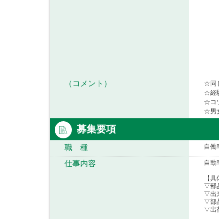
（コメント）
☆同
☆経
☆コ
☆男
募集要項
自働
職 種
自動
仕事内容
【具
▽部
▽出
▽部
▽出