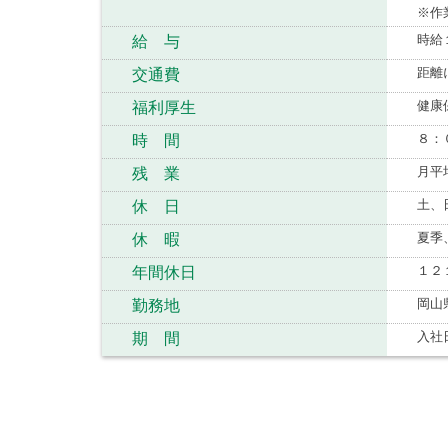
※作
時給
給 与
距離
交通費
健康
福利厚生
８：
時 間
月平
残 業
土、
休 日
夏季
休 暇
１２
年間休日
岡山
勤務地
入社
期 間