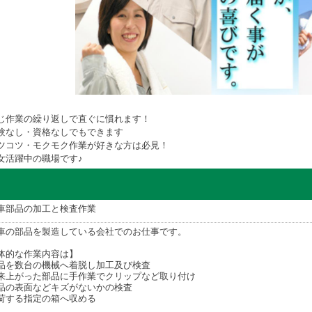
じ作業の繰り返しで直ぐに慣れます！
験なし・資格なしでもできます
ツコツ・モクモク作業が好きな方は必見！
女活躍中の職場です♪
車部品の加工と検査作業
車の部品を製造している会社でのお仕事です。
体的な作業内容は】
品を数台の機械へ着脱し加工及び検査
来上がった部品に手作業でクリップなど取り付け
品の表面などキズがないかの検査
荷する指定の箱へ収める