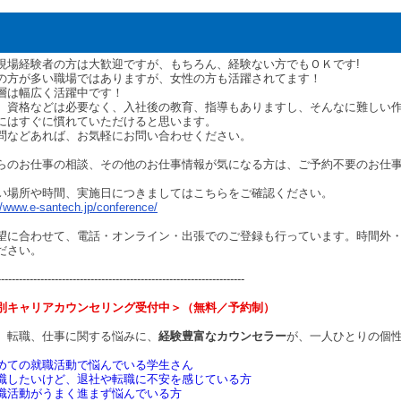
現場経験者の方は大歓迎ですが、もちろん、経験ない方でもＯＫです!
の方が多い職場ではありますが、女性の方も活躍されてます！
層は幅広く活躍中です！
、資格などは必要なく、入社後の教育、指導もありますし、そんなに難しい
にはすぐに慣れていただけると思います。
問などあれば、お気軽にお問い合わせください。
らのお仕事の相談、その他のお仕事情報が気になる方は、ご予約不要のお仕
い場所や時間、実施日につきましてはこちらをご確認ください。
//www.e-santech.jp/conference/
望に合わせて、電話・オンライン・出張でのご登録も行っています。時間外
ださい。
---------------------------------------------------------------------
別キャリアカウンセリング受付中＞（無料／予約制）
、転職、仕事に関する悩みに、
経験豊富なカウンセラー
が、一人ひとりの個
めての就職活動で悩んでいる学生さん
職したいけど、退社や転職に不安を感じている方
職活動がうまく進まず悩んでいる方