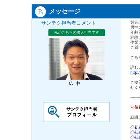
メッセージ
製造
サンテク担当者コメント
男性
年齢
私がこちらの求人担当です
経験
作業
ご質
こち
詳し
http:
ご要
せく
-------
＜個
就職
◇初
◇転
◇転