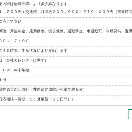
業内容は配属部署により多少異なります。
１，２００円＋交通費、月収約２００，０００～２７０，０００円（残業時
に応じて支給
保険、厚生年金、雇用保険、労災保険、通勤手当、車通勤可、制服貸与、退
００～１７：００
均４０時間、生産状況により変動します
日（会社カレンダーに準ず）
、ＧＷ、年末年始
１日
県井原市西江原町（井原線井原駅から車で約５分）
日応相談～長期（１ヶ月更新（３１日間））