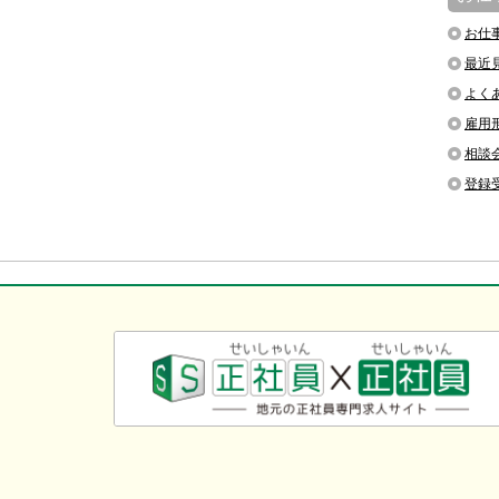
お仕
最近
よく
雇用
相談
登録