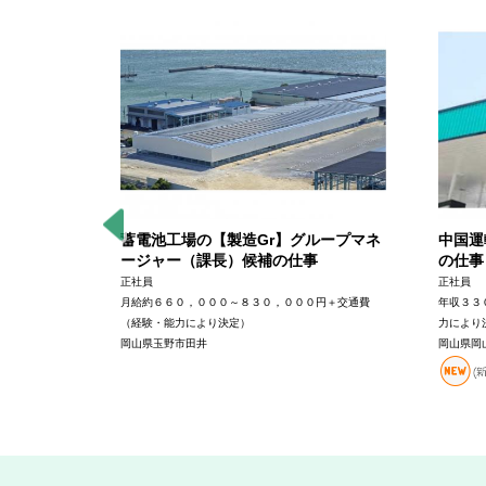
の総合整
蓄電池工場の【製造Gr】グループマネ
中国運
ー】の仕
ージャー（課長）候補の仕事
の仕事
正社員
正社員
月給約６６０，０００～８３０，０００円＋交通費
年収３３
＋交通費（経
（経験・能力により決定）
力により
岡山県玉野市田井
岡山県岡