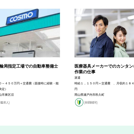
輸局指定工場での自動車整備士
医療器具メーカーでのカンタン
作業の仕事
派遣
０～４５０万円＋交通費（面接時に経験・能
時給１，１５０円＋交通費 、月収約１８
決定）
円
山市東区沼
岡山県瀬戸内市邑久町