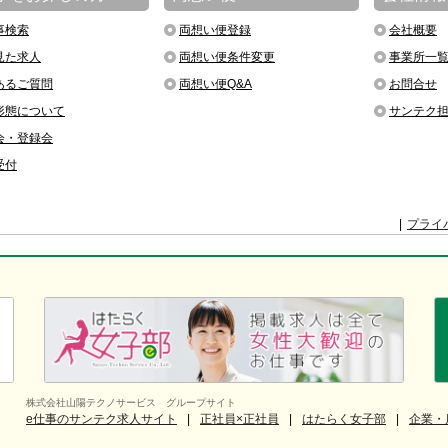
事検索
両想い便登録
会社概要
見た求人
両想い便条件変更
事業所一
あるご質問
両想い便Q&A
お問合せ
形態について
サンテク
会・登録会
受付
プライ
株式会社山陽テクノサービス グループサイト
e仕事のサンテク求人サイト
正社員×正社員
はたらく女子部
企業・