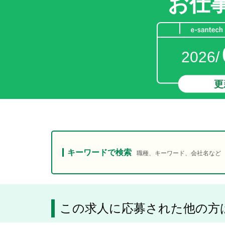
お仕
2026/
更
キーワードで検索
職種、キーワード、会社名など
この求人に応募された他の方