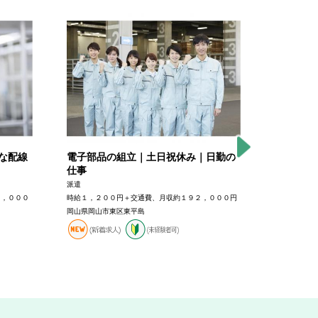
な配線
電子部品の組立｜土日祝休み｜日勤の
軽量部品
仕事
勤の仕事
派遣
派遣
４，０００
時給１，２００円＋交通費、月収約１９２，０００円
時給１，２０
岡山県岡山市東区東平島
岡山県岡山市