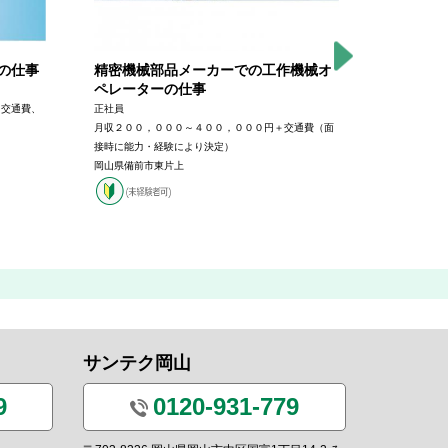
の仕事
精密機械部品メーカーでの工作機械オ
プラント
ペレーターの仕事
派遣→正社員
＋交通費、
正社員
時給１，４０
月収２００，０００～４００，０００円＋交通費（面
月収約２５０
接時に能力・経験により決定）
岡山県岡山市
岡山県備前市東片上
サンテク岡山
9
0120-931-779