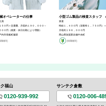
械オペレーターの仕事
小型ゴム製品の検査スタッフ 
社員
派遣
１５０円＋交通費、月収約１９０，０００～
時給１，４００円（深夜時１，７５０円）
０００円（残業・休日出勤により増額）
月収約１９６，０００円
戸内市長船町服部
岡山県加賀郡吉備中央町
テク福山
サンテク倉敷
0120-939-992
0120-006-48