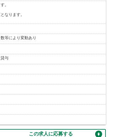
ます。
査となります。
。
日数等により変動あり
服貸与
この求人に応募する