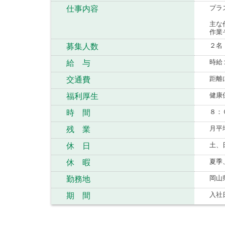
プラ
仕事内容
主な
作業
２名
募集人数
時給
給 与
距離
交通費
健康
福利厚生
８：
時 間
月平
残 業
土、
休 日
夏季
休 暇
岡山
勤務地
入社
期 間