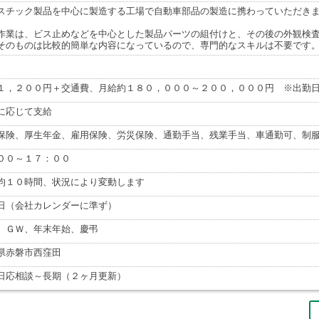
スチック製品を中心に製造する工場で自動車部品の製造に携わっていただき
作業は、ビス止めなどを中心とした製品パーツの組付けと、その後の外観検
そのものは比較的簡単な内容になっているので、専門的なスキルは不要です
１，２００円＋交通費、月給約１８０，０００～２００，０００円 ※出勤
に応じて支給
保険、厚生年金、雇用保険、労災保険、通勤手当、残業手当、車通勤可、制
００～１７：００
均１０時間、状況により変動します
日（会社カレンダーに準ず）
、ＧＷ、年末年始、慶弔
県赤磐市西窪田
日応相談～長期（２ヶ月更新）