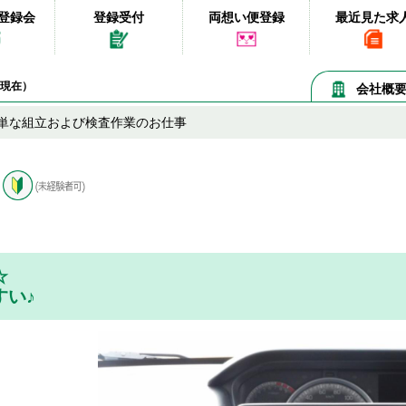
登録会
登録受付
両想い便登録
最近見た求
08現在）
会社概
単な組立および検査作業のお仕事
☆
すい♪