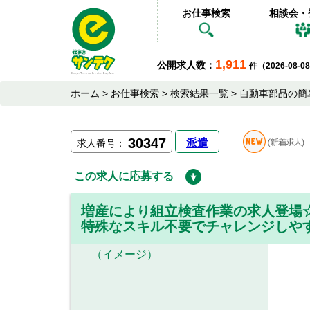
お仕事検索
相談会・
1,911
公開求人数：
件（2026-08-
ホーム
>
お仕事検索
>
検索結果一覧
>
自動車部品の簡
30347
派遣
求人番号：
この求人に応募する
増産により組立検査作業の求人登場
特殊なスキル不要でチャレンジしや
（イメージ）