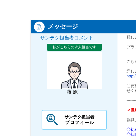
メッセージ
難し
サンテク担当者コメント
プラ
私がこちらの求人担当です
こち
詳し
http:
ご要
せく
-------
＜個
就職
◇初
◇転