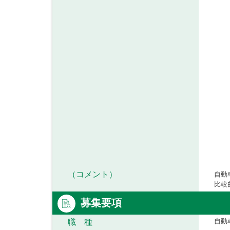
（コメント）
自動
比較
募集要項
自動
職 種