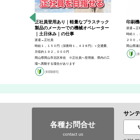
カーでの
正社員登用あり｜軽量なプラスチック
印刷機
製品のメーカーでの機械オペレーター
派遣→正
｜土日休み｜の仕事
時給１，
・能力により
派遣→正社員
２００，
時給１，１５０円（深夜時１，４３８円）＋交通費、
岡山県瀬
月収約１９２，０００円
岡山県岡山市北区牟佐 ※正社員へ登用後、県内の工
場へ異動する場合があります
サン
各種お問合せ
contact us