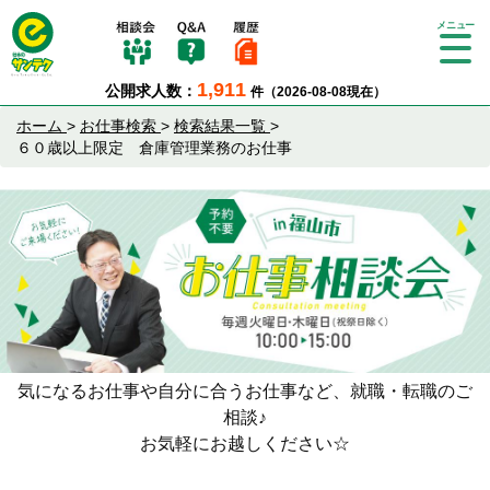
Tog
gle
1,911
公開求人数：
件（2026-08-08現在）
nav
igat
ホーム
>
お仕事検索
>
検索結果一覧
>
ion
６０歳以上限定 倉庫管理業務のお仕事
気になるお仕事や自分に合うお仕事など、就職・転職のご
相談♪
お気軽にお越しください☆