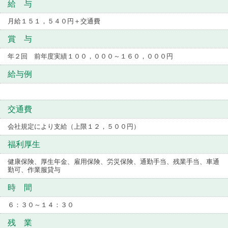
給 与
月給１５１，５４０円＋交通費
賞 与
年２回 前年度実績１００，０００～１６０，０００円
給与例
交通費
会社規定により支給（上限１２，５００円）
福利厚生
健康保険、厚生年金、雇用保険、労災保険、通勤手当、残業手当、車通
勤可、作業服貸与
時 間
６：３０～１４：３０
残 業