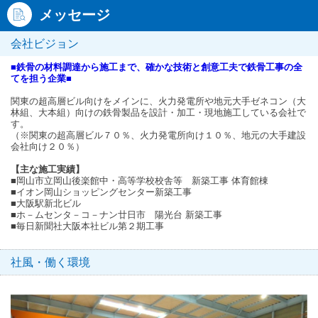
メッセージ
会社ビジョン
■鉄骨の材料調達から施工まで、確かな技術と創意工夫で鉄骨工事の全
てを担う企業■
関東の超高層ビル向けをメインに、火力発電所や地元大手ゼネコン（大
林組、大本組）向けの鉄骨製品を設計・加工・現地施工している会社で
す。
（※関東の超高層ビル７０％、火力発電所向け１０％、地元の大手建設
会社向け２０％）
【主な施工実績】
■岡山市立岡山後楽館中・高等学校校舎等 新築工事 体育館棟
■イオン岡山ショッピングセンター新築工事
■大阪駅新北ビル
■ホ－ムセンタ－コ－ナン廿日市 陽光台 新築工事
■毎日新聞社大阪本社ビル第２期工事
社風・働く環境