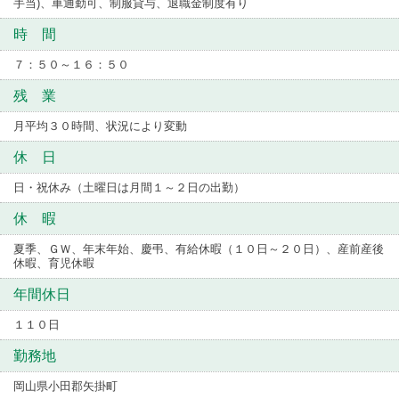
手当)、車通勤可、制服貸与、退職金制度有り
時 間
７：５０～１６：５０
残 業
月平均３０時間、状況により変動
休 日
日・祝休み（土曜日は月間１～２日の出勤）
休 暇
夏季、ＧＷ、年末年始、慶弔、有給休暇（１０日～２０日）、産前産後
休暇、育児休暇
年間休日
１１０日
勤務地
岡山県小田郡矢掛町