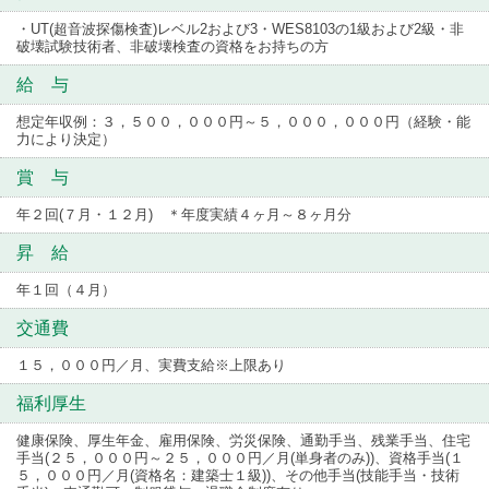
・UT(超音波探傷検査)レベル2および3・WES8103の1級および2級・非
破壊試験技術者、非破壊検査の資格をお持ちの方
給 与
想定年収例：３，５００，０００円～５，０００，０００円（経験・能
力により決定）
賞 与
年２回(７月・１２月) ＊年度実績４ヶ月～８ヶ月分
昇 給
年１回（４月）
交通費
１５，０００円／月、実費支給※上限あり
福利厚生
健康保険、厚生年金、雇用保険、労災保険、通勤手当、残業手当、住宅
手当(２５，０００円～２５，０００円／月(単身者のみ))、資格手当(１
５，０００円／月(資格名：建築士１級))、その他手当(技能手当・技術