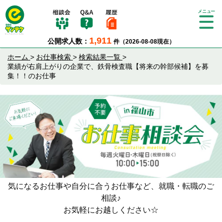
Tog
gle
1,911
公開求人数：
件（2026-08-08現在）
nav
igat
ホーム
>
お仕事検索
>
検索結果一覧
>
ion
業績が右肩上がりの企業で、鉄骨検査職【将来の幹部候補】を募
集！！のお仕事
気になるお仕事や自分に合うお仕事など、就職・転職のご
相談♪
お気軽にお越しください☆