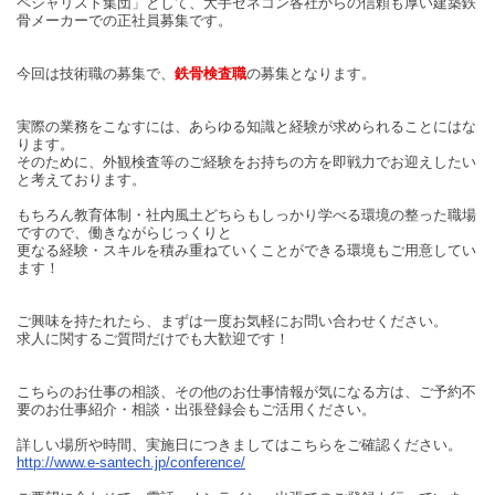
ペシャリスト集団」として、大手ゼネコン各社からの信頼も厚い建築鉄
骨メーカーでの正社員募集です。
今回は技術職の募集で、
鉄骨検査職
の募集となります。
実際の業務をこなすには、あらゆる知識と経験が求められることにはな
ります。
そのために、外観検査等のご経験をお持ちの方を即戦力でお迎えしたい
と考えております。
もちろん教育体制・社内風土どちらもしっかり学べる環境の整った職場
ですので、働きながらじっくりと
更なる経験・スキルを積み重ねていくことができる環境もご用意してい
ます！
ご興味を持たれたら、まずは一度お気軽にお問い合わせください。
求人に関するご質問だけでも大歓迎です！
こちらのお仕事の相談、その他のお仕事情報が気になる方は、ご予約不
要のお仕事紹介・相談・出張登録会もご活用ください。
詳しい場所や時間、実施日につきましてはこちらをご確認ください。
http://www.e-santech.jp/conference/