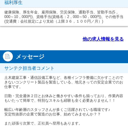
福利厚生
健康保険、厚生年金、雇用保険、労災保険、通勤手当、皆勤手当(5，
000～10，000円)、資格手当(資格名：2，000～50，000円)、その他手当
(交通費：会社規定により支給（上限３６，１００円／月）)
他の求人情報を見る
メッセージ
サンテク担当者コメント
土木建築工事・通信設備工事など、各種インフラ整備に欠かすことので
きないコンクリート製品を製造している、地元きっての安定企業でのお
仕事です。
日勤・完全週休２日とお休みと働きやすい条件も揃っており、作業内容
もいたって簡単で、特別なスキルも経験も全く必要ありません！！
幅広い年齢層のスタッフさんが多くご活躍されている職場です♪
安定性抜群の企業で製造のお仕事、始めてみませんか？？
また頑張り次第で、正社員へ登用もあります。