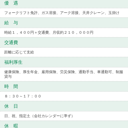
優 遇
フォークリフト免許、ガス溶接、アーク溶接、天井クレーン、玉掛け
給 与
時給１，４００円＋交通費、月収約２１０，０００円
交通費
距離に応じて支給
福利厚生
健康保険、厚生年金、雇用保険、労災保険、通勤手当、車通勤可、制服
貸与
時 間
８：３０～１７：００
休 日
日、祝、指定土（会社カレンダーに準ず）
休 暇