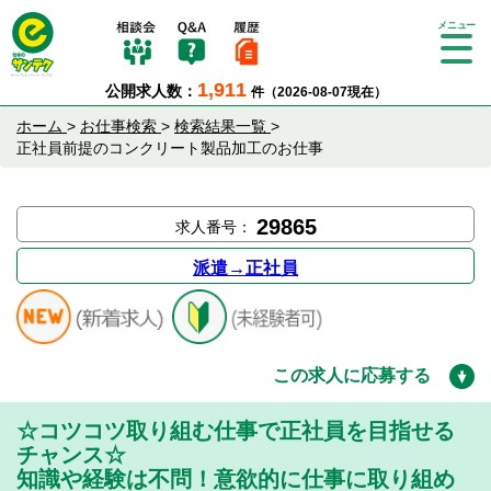
Tog
gle
1,911
公開求人数：
件（2026-08-07現在）
nav
igat
ホーム
>
お仕事検索
>
検索結果一覧
>
ion
正社員前提のコンクリート製品加工のお仕事
29865
求人番号：
派遣→正社員
この求人に応募する
☆コツコツ取り組む仕事で正社員を目指せる
チャンス☆
知識や経験は不問！意欲的に仕事に取り組め