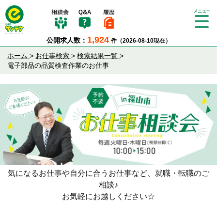
Tog
gle
1,924
公開求人数：
件（2026-08-10現在）
nav
igat
ホーム
>
お仕事検索
>
検索結果一覧
>
ion
電子部品の品質検査作業のお仕事
気になるお仕事や自分に合うお仕事など、就職・転職のご
相談♪
お気軽にお越しください☆