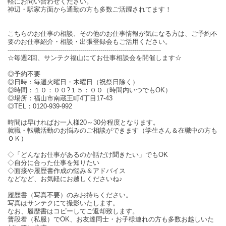
軽にお問い合わせください。
神辺・駅家方面から通勤の方も多数ご活躍されてます！
こちらのお仕事の相談、その他のお仕事情報が気になる方は、ご予約不
要のお仕事紹介・相談・出張登録会もご活用ください。
----------------------------------------------------------------------------
☆毎週2回、サンテク福山にてお仕事相談会を開催します☆
◎予約不要
◎日時：毎週火曜日・木曜日（祝祭日除く）
◎時間：１０：００?１５：００（時間内いつでもOK）
◎場所：福山市南蔵王町4丁目17-43
◎TEL：0120-939-992
時間は早ければお一人様20～30分程度となります。
就職・転職活動のお悩みのご相談ができます（学生さん＆在職中の方も
ＯＫ）
◇「どんなお仕事があるのか話だけ聞きたい」でもOK
◇自分に合った仕事を知りたい
◇面接や履歴書作成の悩み＆アドバイス
などなど、お気軽にお越しくださいね♪
履歴書（写真不要）のみお持ちください。
写真はサンテクにて撮影いたします。
なお、履歴書はコピーしてご返却致します。
普段着（私服）でOK、お友達同士・お子様連れの方も多数お越しいた