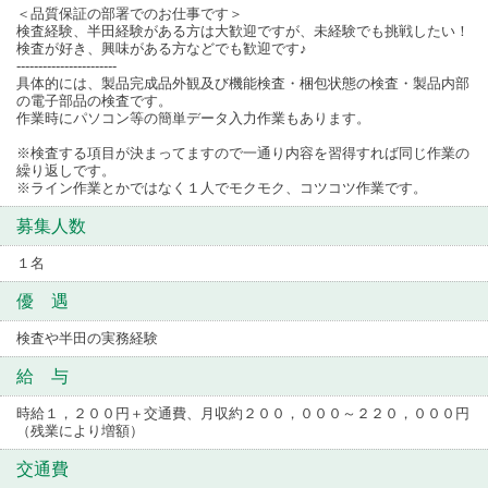
＜品質保証の部署でのお仕事です＞
検査経験、半田経験がある方は大歓迎ですが、未経験でも挑戦したい！
検査が好き、興味がある方などでも歓迎です♪
-----------------------
具体的には、製品完成品外観及び機能検査・梱包状態の検査・製品内部
の電子部品の検査です。
作業時にパソコン等の簡単データ入力作業もあります。
※検査する項目が決まってますので一通り内容を習得すれば同じ作業の
繰り返しです。
※ライン作業とかではなく１人でモクモク、コツコツ作業です。
募集人数
１名
優 遇
検査や半田の実務経験
給 与
時給１，２００円＋交通費、月収約２００，０００～２２０，０００円
（残業により増額）
交通費