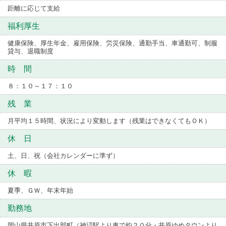
距離に応じて支給
福利厚生
健康保険、厚生年金、雇用保険、労災保険、通勤手当、車通勤可、制服
貸与、退職制度
時 間
８：１０～１７：１０
残 業
月平均１５時間、状況により変動します（残業はできなくてもＯＫ）
休 日
土、日、祝（会社カレンダーに準ず）
休 暇
夏季、ＧＷ、年末年始
勤務地
岡山県井原市下出部町（神辺駅より車で約２０分・井原ゆめタウンより