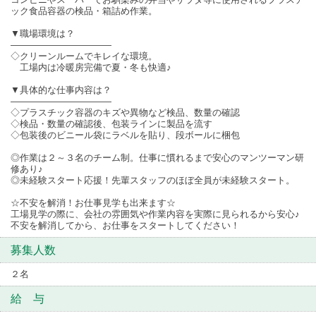
ック食品容器の検品・箱詰め作業。
▼職場環境は？
―――――――――――
◇クリーンルームでキレイな環境。
工場内は冷暖房完備で夏・冬も快適♪
▼具体的な仕事内容は？
―――――――――――
◇プラスチック容器のキズや異物など検品、数量の確認
◇検品・数量の確認後、包装ラインに製品を流す
◇包装後のビニール袋にラベルを貼り、段ボールに梱包
◎作業は２～３名のチーム制。仕事に慣れるまで安心のマンツーマン研
修あり♪
◎未経験スタート応援！先輩スタッフのほぼ全員が未経験スタート。
☆不安を解消！お仕事見学も出来ます☆
工場見学の際に、会社の雰囲気や作業内容を実際に見られるから安心♪
不安を解消してから、お仕事をスタートしてください！
募集人数
２名
給 与