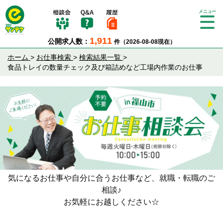
Tog
gle
1,911
公開求人数：
件（2026-08-08現在）
nav
igat
ホーム
>
お仕事検索
>
検索結果一覧
>
ion
食品トレイの数量チェック及び箱詰めなど工場内作業のお仕事
気になるお仕事や自分に合うお仕事など、就職・転職のご
相談♪
お気軽にお越しください☆