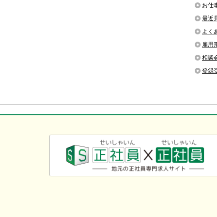
お仕
最近
よく
雇用
相談
登録