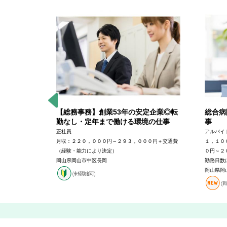
の仕事
【総務事務】創業53年の安定企業◎転
総合病
勤なし・定年まで働ける環境の仕事
事
８，０００～
正社員
アルバイ
月収：２２０，０００円～２９３，０００円＋交通費
１，１０
（経験・能力により決定）
０円～２
岡山県岡山市中区長岡
勤務日数
岡山県岡