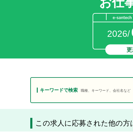
お仕
2026/
更
キーワードで検索
職種、キーワード、会社名など
この求人に応募された他の方