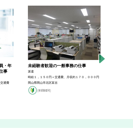
員・年
未経験者歓迎の一般事務の仕事
整形外科
仕事
派遣
正社員
時給１，１５０円＋交通費、月収約１７０，０００円
月給１８０，
＋交通費
岡山県岡山市北区富吉
岡山県岡山市