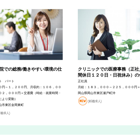
院での総務/働きやすい環境の仕
クリニックでの医療事務（正社
間休日１２０日・日祝休み）の
ト パート
正社員
０円～１，２００円、月収約：１０６，００
月給：１８３，０００～２２５，０００円
０２，０００円＋交通費（時給・就業時間・
岡山県岡山市東区瀬戸町沖
により変動）
山市東区金岡東町