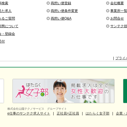
事検索
両想い便登録
会社概要
見た求人
両想い便条件変更
事業所一
あるご質問
両想い便Q&A
お問合せ
形態について
サンテク
会・登録会
受付
プライ
株式会社山陽テクノサービス グループサイト
e仕事のサンテク求人サイト
正社員×正社員
はたらく女子部
企業・