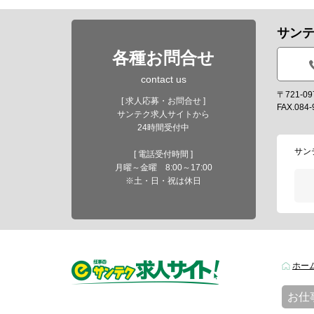
サン
各種お問合せ
contact us
〒721-
[ 求人応募・お問合せ ]
FAX.084-
サンテク求人サイトから
24時間受付中
サン
[ 電話受付時間 ]
月曜～金曜 8:00～17:00
※土・日・祝は休日
ホー
お仕