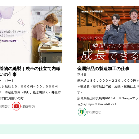
着物の縫製｜袋帯の仕立て内職
金属部品の製造加工の仕事
いの仕事
正社員
ト パート
基本給１８５，０００～２３０，０００円
：月給約１０，０００円～５０，０００円
＋交通費（基本給は年齢・経験・技術によ
ク ※福山市内（鞆町、松永町除く）井原市
す）
市内にお住いの方
広島県福山市箕島町6618-1 ※Googleマ
らからhttps://00m.in/AEciU