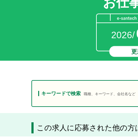
お仕
2026/
更
キーワードで検索
職種、キーワード、会社名など
この求人に応募された他の方