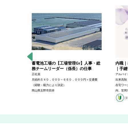
タッフの仕
蓄電池工場の【工場管理Gr】人事・総
内職｜
務チームリーダー（係長）の仕事
｜手縫
正社員
アルバイ
円＋交通費
月給約５４０，０００～６６０，０００円＋交通費
出来高制
（経験・能力により決定）
在宅ワー
岡山県玉野市田井
内、笠岡