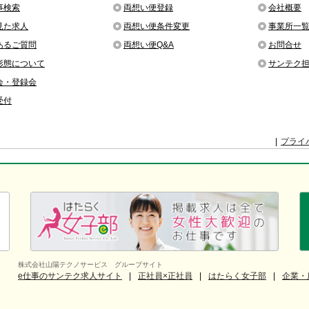
事検索
両想い便登録
会社概要
見た求人
両想い便条件変更
事業所一
あるご質問
両想い便Q&A
お問合せ
形態について
サンテク
会・登録会
受付
プライ
株式会社山陽テクノサービス グループサイト
e仕事のサンテク求人サイト
正社員×正社員
はたらく女子部
企業・