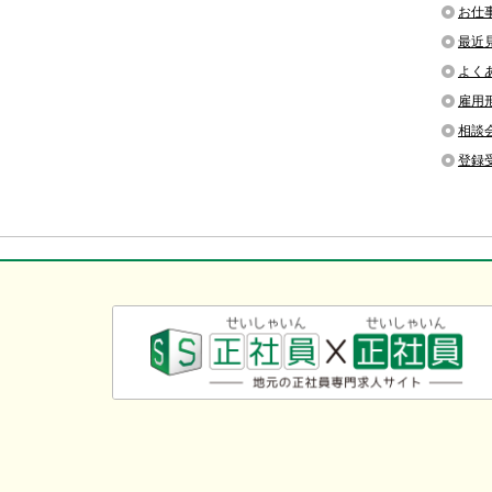
お仕
最近
よく
雇用
相談
登録