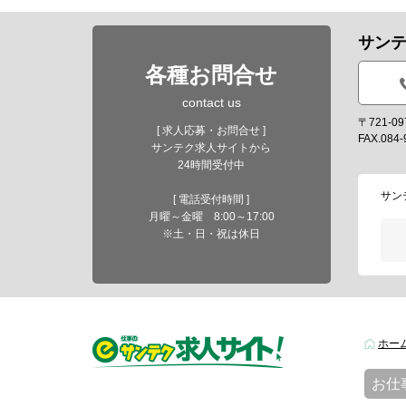
サン
各種お問合せ
contact us
〒721-
[ 求人応募・お問合せ ]
FAX.084-
サンテク求人サイトから
24時間受付中
サン
[ 電話受付時間 ]
月曜～金曜 8:00～17:00
※土・日・祝は休日
ホー
お仕