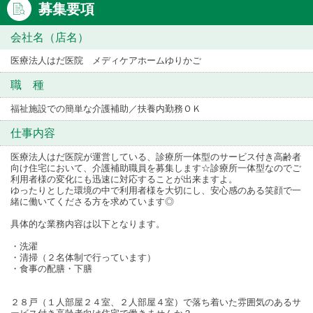
募集要項
会社名（店名）
医療法人はだ医院 メディケアホームゆりかご
職 種
福祉施設での簡単な介護補助／扶養内勤務ＯＫ
仕事内容
医療法人はだ医院が運営している、診療所一体型のサービス付き高齢者
向け住宅において、介護補助職員を募集します☆診療所一体型なのでご
利用者様の変化にも迅速に対応することが出来ますよ。
ゆったりとした環境の中で利用者様を大切にし、安心感のある笑顔で一
緒に働いてくださる方を求めています◎
具体的な業務内容は以下となります。
・洗濯
・清掃（２名体制で行っています）
・食事の配膳・下膳
２８戸（１人部屋２４室、２人部屋４室）で落ち着いた雰囲気のあるサ