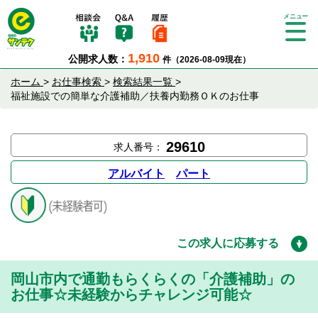
Tog
gle
1,910
公開求人数：
件（2026-08-09現在）
nav
igat
ホーム
>
お仕事検索
>
検索結果一覧
>
ion
福祉施設での簡単な介護補助／扶養内勤務ＯＫのお仕事
29610
求人番号：
アルバイト
パート
この求人に応募する
岡山市内で通勤もらくらくの「介護補助」の
お仕事☆未経験からチャレンジ可能☆