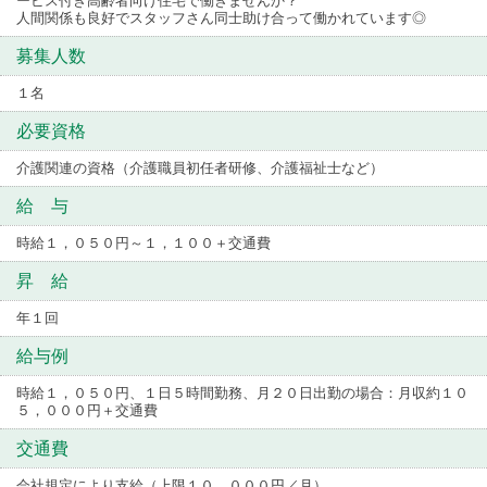
ービス付き高齢者向け住宅で働きませんか？
人間関係も良好でスタッフさん同士助け合って働かれています◎
募集人数
１名
必要資格
介護関連の資格（介護職員初任者研修、介護福祉士など）
給 与
時給１，０５０円～１，１００＋交通費
昇 給
年１回
給与例
時給１，０５０円、１日５時間勤務、月２０日出勤の場合：月収約１０
５，０００円＋交通費
交通費
会社規定により支給（上限１０，０００円／月）