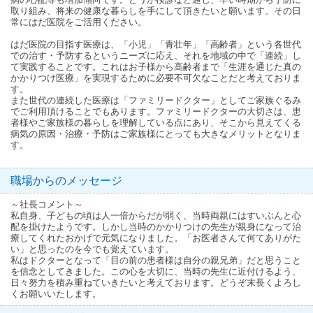
取り組み、将来の健康な暮らしを手にして頂きたいと願います。その日
常にはだ医院をご活用ください。
はだ医院の目指す医療は、「小児」「青壮年」「高齢者」という各世代
での治す・予防するというニーズに応え、それを地域の中で「連続」し
て実践することです。これはお子様から高齢者まで「生涯を通じた真の
かかりつけ医療」を実現するために必要不可欠なことだと考えておりま
す。
また世代の連続した医療は「ファミリードクター」としてご家族ぐるみ
でご利用頂けることでもあります。ファミリードクターの大切さは、患
者様やご家族様の暮らしを理解している点にあり、そこから見えてくる
病気の原因・治療・予防はご家族様にとっても大きなメリットとなりま
す。
職場からのメッセージ
～社長コメント～
私自身、子どもの頃は人一倍からだが弱く、当時両親にはすいぶんと心
配を掛けたようです。しかし当時のかかりつけの先生が親身になって治
療してくれたおかげで元気になりました。「お医者さんて何てありがた
い」と思ったのを今でも覚えています。
私はドクターとなって「目の前の患者様は自分の親兄弟」だと思うこと
を信念としてきました。この心を大切に、当時の先生に近付けるよう、
日々努力を積み重ねていきたいと考えております。どうぞ末長くよろし
くお願いいたします。