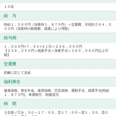
１０名
給 与
時給１，５００円（深夜時１，８７５円）＋交通費、月収約２６４，０
００円（深夜時の勤務数、残業により増額）
給与例
１，５００円×７．５ｈ×２１日＝２３６，２５０円
【２３６，２５０円＋残業手当＋深夜手当＝２６０，０００円以上可
能】
交通費
距離に応じて支給
福利厚生
健康保険、厚生年金、雇用保険、労災保険、通勤手当、残業手当(時給
１，８７５円)、車通勤可、制服貸与
時 間
３交替／①８：３０～１７：０５、②１７：００～翌１：３５、③２