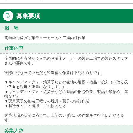
募集要項
職 種
高時給で稼げる菓子メーカーでの工場内軽作業
仕事内容
全国的にも有名かつ人気のお菓子メーカーの製造工場での製造スタッフ
さんの募集です。
実際に行なっていただく製造補助作業は下記の通りです。
▼キャンディ・グミ・焼菓子などの生地の運搬・検品・投入（※取り扱
い７ｋｇ程度の重量になります。）
▼キャンディ・グミ・焼菓子などの商品の梱包作業（製品の箱詰め、運
搬など）
▼玩具菓子の包装工程での玩具・菓子の供給作業
▼製造ラインの清掃、ゴミ捨てなど
製造現場の状況に応じて、上記のいずれかの作業をご担当いただきま
す。
募集人数