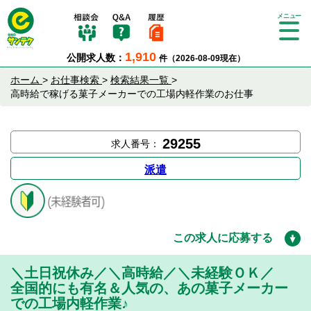
Tog
gle
1,910
公開求人数：
件（2026-08-09現在）
nav
igat
ホーム
>
お仕事検索
>
検索結果一覧
>
ion
高時給で稼げる菓子メーカーでの工場内軽作業のお仕事
29255
求人番号：
派遣
この求人に応募する
＼土日祝休み／＼高時給／＼未経験ＯＫ／
全国的にも有名＆人気の、あの菓子メーカー
での工場内軽作業♪