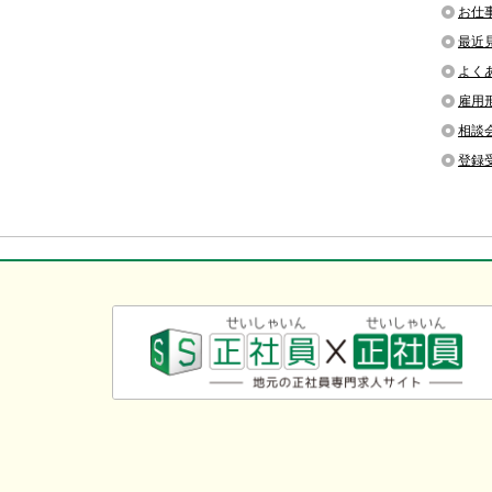
お仕
最近
よく
雇用
相談
登録