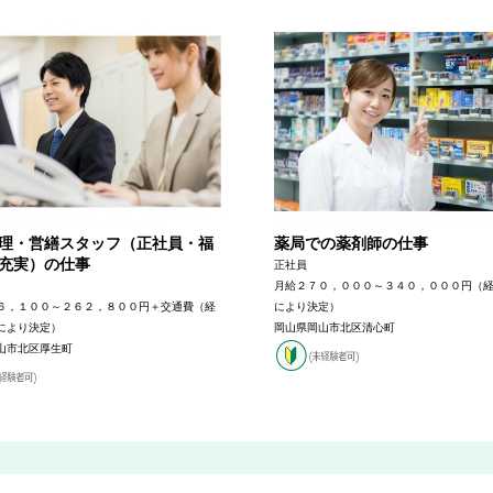
理・営繕スタッフ（正社員・福
薬局での薬剤師の仕事
充実）の仕事
正社員
月給２７０，０００～３４０，０００円（
６，１００～２６２，８００円＋交通費（経
により決定）
により決定）
岡山県岡山市北区清心町
山市北区厚生町