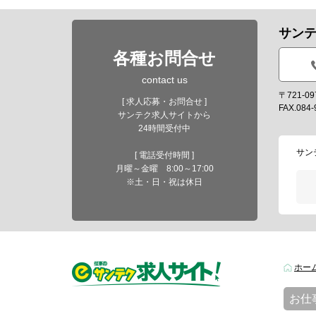
サン
各種お問合せ
contact us
〒721-
[ 求人応募・お問合せ ]
FAX.084-
サンテク求人サイトから
24時間受付中
サン
[ 電話受付時間 ]
月曜～金曜 8:00～17:00
※土・日・祝は休日
ホー
お仕