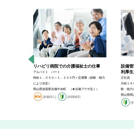
・福利厚
リハビリ病院での介護福祉士の仕事
設備管
利厚生
アルバイト パート
時給１，０５０～１，２３０円＋交通費（経験・能力
正社員
円＋交通費
により決定）
月給１６
岡山県加賀郡吉備中央町 （★吉備プラザ近く）
験・能力
前駅から徒歩
岡山県岡