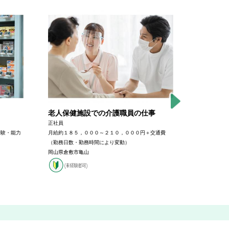
老人保健施設での介護職員の仕事
好待遇で
正社員
正社員
経験・能力
月給約１８５，０００～２１０，０００円＋交通費
月給：２１５
（勤務日数・勤務時間により変動）
岡山県岡山市
岡山県倉敷市亀山
分）