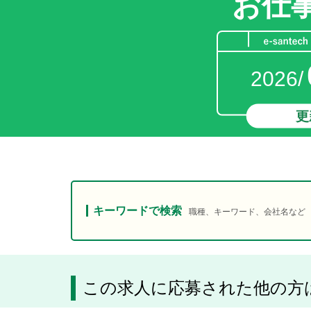
お仕
2026/
更
キーワードで検索
職種、キーワード、会社名など
この求人に応募された他の方