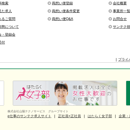
事検索
両想い便登録
会社概要
見た求人
両想い便条件変更
事業所一
あるご質問
両想い便Q&A
お問合せ
形態について
サンテク
会・登録会
受付
プライ
株式会社山陽テクノサービス グループサイト
e仕事のサンテク求人サイト
正社員×正社員
はたらく女子部
企業・