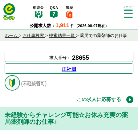
Tog
gle
1,911
公開求人数：
件（2026-08-07現在）
nav
igat
ホーム
>
お仕事検索
>
検索結果一覧
>
薬局での薬剤師のお仕事
ion
28655
求人番号：
正社員
この求人に応募する
未経験からチャレンジ可能☆お休み充実の薬
局薬剤師のお仕事♪