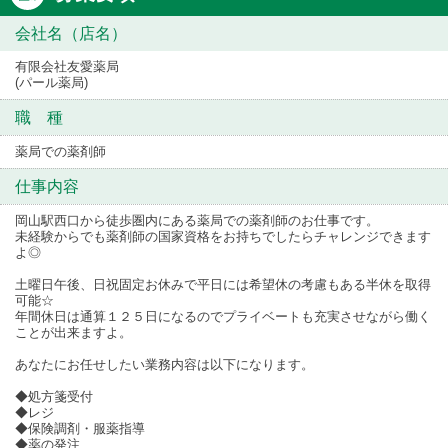
会社名（店名）
有限会社友愛薬局
(パール薬局)
職 種
薬局での薬剤師
仕事内容
岡山駅西口から徒歩圏内にある薬局での薬剤師のお仕事です。
未経験からでも薬剤師の国家資格をお持ちでしたらチャレンジできます
よ◎
土曜日午後、日祝固定お休みで平日には希望休の考慮もある半休を取得
可能☆
年間休日は通算１２５日になるのでプライベートも充実させながら働く
ことが出来ますよ。
あなたにお任せしたい業務内容は以下になります。
◆処方箋受付
◆レジ
◆保険調剤・服薬指導
◆薬の発注