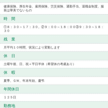
健康保険、厚生年金、雇用保険、労災保険、通勤手当、退職金制度、服
装は華美でないもの
時 間
①８：３０～１７：３０、②９：００～１８：００③９：３０～１８：
３０
残 業
月平均１０時間、状況により変動します
休 日
土曜午後、日、祝＋平日半休（希望休の考慮あり）
休 暇
夏季、ＧＷ、年末年始、慶弔
年間休日
１２５日
勤務地