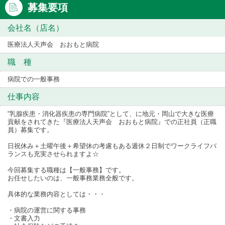
募集要項
会社名（店名）
医療法人天声会 おおもと病院
職 種
病院での一般事務
仕事内容
“乳腺疾患・消化器疾患の専門病院”として、に地元・岡山で大きな医療
貢献をされてきた『医療法人天声会 おおもと病院』での正社員（正職
員）募集です。
日祝休み＋土曜午後＋希望休の考慮もある週休２日制でワークライフバ
ランスも充実させられますよ☆
今回募集する職種は【一般事務】です。
お任せしたいのは、一般事務業務全般です。
具体的な業務内容としては・・・
・病院の運営に関する事務
・文書入力