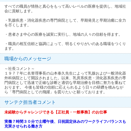
すべての職員が情熱と真心をもって高いレベルの医療を提供し、地域社
会に貢献します。
・乳腺疾患・消化器疾患の専門病院として、早期発見と早期治癒に全力
を尽くします。
・患者さま中心の医療を誠実に実行し、地域の人々の信頼を得ます。
・職員の相互信頼と協調によって、明るくやりがいのある職場をつくり
ます。
職場からのメッセージ
～社長コメント～
１９７７年に名誉理事長の山本泰久先生によって乳腺および一般消化器
外科病院として開設されました。以来、乳房系疾患・消化器系疾患の専
門病院として迅速で正確な診断と適切な早期治療を目標に努力を重ねて
おります。 今後も皆様の信頼に応えられるよう日々の研鑽を積みなが
ら「専門病院としての飛躍」を図りたいと願っております。
サンテク担当者コメント
未経験からチャレンジできる【正社員・一般事務】のお仕事
実働７時間３０分で土曜午後、日祝固定休みのワークライフバランスも
充実させられる働き方