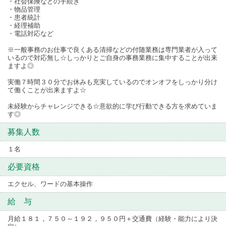
・社会保険などの手続き
・物品管理
・患者統計
・経理補助
・電話対応など
※一般事務のお仕事で良くある清掃などの付随業務は専門業者が入って
いるので対応無し☆しっかりとご自身の事務業務に集中することが出来
ますよ◎
実働７時間３０分でお休みも充実しているのでオンオフをしっかり分け
て働くことが出来ますよ☆
未経験からチャレンジできる☆意欲的に学び行動できる方を求めていま
す◎
募集人数
１名
必要資格
エクセル、ワードの基本操作
給 与
月給１８１，７５０～１９２，９５０円＋交通費（経験・能力により決