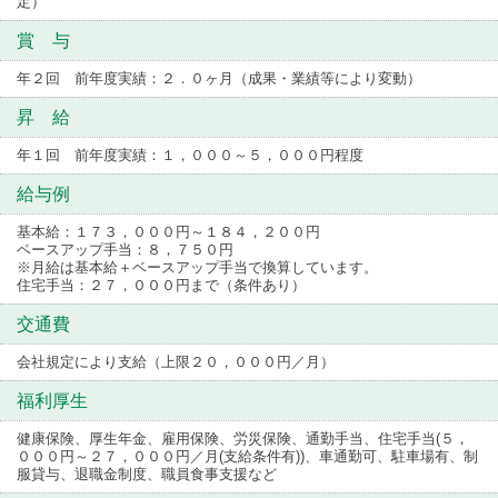
定）
賞 与
年２回 前年度実績：２．０ヶ月（成果・業績等により変動）
昇 給
年１回 前年度実績：１，０００～５，０００円程度
給与例
基本給：１７３，０００円～１８４，２００円
ベースアップ手当：８，７５０円
※月給は基本給＋ベースアップ手当で換算しています。
住宅手当：２７，０００円まで（条件あり）
交通費
会社規定により支給（上限２０，０００円／月）
福利厚生
健康保険、厚生年金、雇用保険、労災保険、通勤手当、住宅手当(５，
０００円～２７，０００円／月(支給条件有))、車通勤可、駐車場有、制
服貸与、退職金制度、職員食事支援など