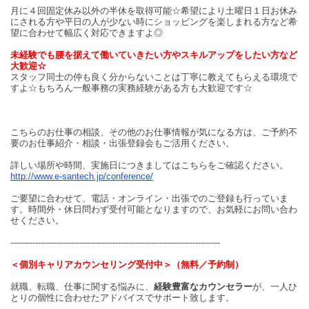
月に４回固定休み以外の半休を取得可能☆希望により土曜日１日お休み
にされる方や平日の人が少ない時にショッピングを楽しまれる方など希
望に合わせて幅広く対応できますよ◎
未経験でも腰を据えて働いていきたい方やスキルアップをしたい方など
大歓迎☆
スタッフ同士の仲も良く分からないことは丁寧に教えてもらえる環境で
すよ☆もちろん一般事務の実務経験がある方も大歓迎です☆
こちらのお仕事の相談、その他のお仕事情報が気になる方は、ご予約不
要のお仕事紹介・相談・出張登録会もご活用ください。
詳しい場所や時間、実施日につきましてはこちらをご確認ください。
http://www.e-santech.jp/conference/
ご要望に合わせて、電話・オンライン・出張でのご登録も行っていま
す。時間外・休日問わず受付可能となりますので、お気軽にお問い合わ
せください。
----------------------------------------------------------------------------
＜個別キャリアカウンセリング受付中＞（無料／予約制）
就職、転職、仕事に関する悩みに、
経験豊富なカウンセラー
が、一人ひ
とりの個性に合わせたアドバイスでサポート致します。