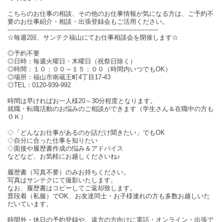
こちらのお仕事の相談、その他のお仕事情報が気になる方は、ご予約不
要のお仕事紹介・相談・出張登録会もご活用ください。
----------------------------------------------------------------------------
☆毎週2回、サンテク福山にてお仕事相談会を開催します☆
◎予約不要
◎日時：毎週火曜日・木曜日（祝祭日除く）
◎時間：１０：００～１５：００（時間内いつでもOK）
◎場所：福山市南蔵王町4丁目17-43
◎TEL：0120-939-992
時間は早ければお一人様20～30分程度となります。
就職・転職活動のお悩みのご相談ができます（学生さん＆在職中の方も
ＯＫ）
◇「どんなお仕事があるのか話だけ聞きたい」でもOK
◇自分に合った仕事を知りたい
◇面接や履歴書作成の悩み＆アドバイス
などなど、お気軽にお越しくださいね♪
履歴書（写真不要）のみお持ちください。
写真はサンテクにて撮影いたします。
なお、履歴書はコピーしてご返却致します。
普段着（私服）でOK、お友達同士・お子様連れの方も多数お越しいた
だいています。
時間外・休日の予約登録や、遠方の方向けに電話・オンライン・出張で