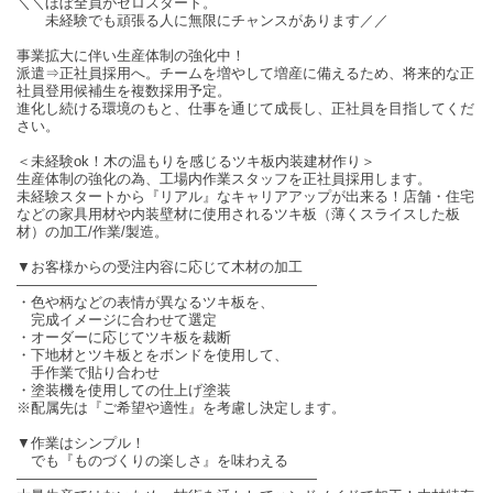
＼＼ほぼ全員がゼロスタート。
未経験でも頑張る人に無限にチャンスがあります／／
事業拡大に伴い生産体制の強化中！
派遣⇒正社員採用へ。チームを増やして増産に備えるため、将来的な正
社員登用候補生を複数採用予定。
進化し続ける環境のもと、仕事を通じて成長し、正社員を目指してくだ
さい。
＜未経験ok！木の温もりを感じるツキ板内装建材作り＞
生産体制の強化の為、工場内作業スタッフを正社員採用します。
未経験スタートから『リアル』なキャリアアップが出来る！店舗・住宅
などの家具用材や内装壁材に使用されるツキ板（薄くスライスした板
材）の加工/作業/製造。
▼お客様からの受注内容に応じて木材の加工
―――――――――――――――――――――
・色や柄などの表情が異なるツキ板を、
完成イメージに合わせて選定
・オーダーに応じてツキ板を裁断
・下地材とツキ板とをボンドを使用して、
手作業で貼り合わせ
・塗装機を使用しての仕上げ塗装
※配属先は『ご希望や適性』を考慮し決定します。
▼作業はシンプル！
でも『ものづくりの楽しさ』を味わえる
―――――――――――――――――――――