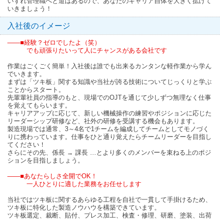
いずれ管理職へと道はあるので、あなたのキャリア自体を大きく拡げて
いきましょう！
入社後のイメージ
――■経験？ゼロでしたよ（笑）
でも頑張りたいって人にチャンスがある会社です
作業はごくごく簡単！入社後は誰でも出来るカンタンな軽作業から学ん
でいきます。
まずは「ツキ板」関する知識や当社が誇る技術についてじっくりと学ぶ
ことからスタート。
先輩輩社員の指導のもと、現場でのOJTを通じて少しずつ無理なく仕事
を覚えてもらいます。
キャリアアップに応じて、新しい機械操作の練習やポジションに応じた
リーダーシップ研修など、社外の研修を受講する機会もあります。
製造現場では通常、3～4名で1チームを編成してチームとしてモノづく
りに携わっています。仕事をひと通り覚えたらチームリーダーを目指し
てください！
さらにその先、係長 → 課長 …とより多くのメンバーを束ねる上のポジ
ションを目指しましょう。
――■あなたらしさ全開でOK！
一人ひとりに適した業務をお任せします
当社ではツキ板に関するあらゆる工程を自社で一貫して手掛けるため、
ツキ板に特化した製造ノウハウを構築できています。
ツキ板選定、裁断、貼付、プレス加工、検査・修理、研磨、塗装、出荷