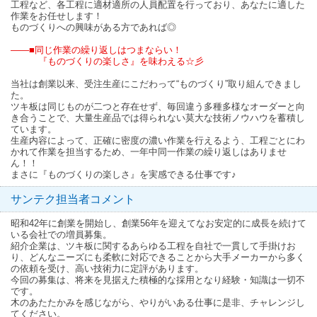
工程など、各工程に適材適所の人員配置を行っており、あなたに適した
作業をお任せします！
ものづくりへの興味がある方であれば◎
――■同じ作業の繰り返しはつまならい！
『ものづくりの楽しさ』を味わえる☆彡
当社は創業以来、受注生産にこだわって“ものづくり”取り組んできまし
た。
ツキ板は同じものが二つと存在せず、毎回違う多種多様なオーダーと向
き合うことで、大量生産品では得られない莫大な技術ノウハウを蓄積し
ています。
生産内容によって、正確に密度の濃い作業を行えるよう、工程ごとにわ
かれて作業を担当するため、一年中同一作業の繰り返しはありませ
ん！！
まさに『ものづくりの楽しさ』を実感できる仕事です♪
サンテク担当者コメント
昭和42年に創業を開始し、創業56年を迎えてなお安定的に成長を続けて
いる会社での増員募集。
紹介企業は、ツキ板に関するあらゆる工程を自社で一貫して手掛けお
り、どんなニーズにも柔軟に対応できることから大手メーカーから多く
の依頼を受け、高い技術力に定評があります。
今回の募集は、将来を見据えた積極的な採用となり経験・知識は一切不
です。
木のあたたかみを感じながら、やりがいある仕事に是非、チャレンジし
てください。