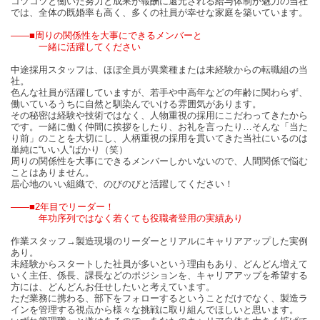
コツコツと働いた努力と成果が報酬に還元される給与体制が魅力の当社
では、全体の既婚率も高く、多くの社員が幸せな家庭を築いています。
――■周りの関係性を大事にできるメンバーと
一緒に活躍してください
中途採用スタッフは、ほぼ全員が異業種または未経験からの転職組の当
社。
色んな社員が活躍していますが、若手や中高年などの年齢に関わらず、
働いているうちに自然と馴染んでいける雰囲気があります。
その秘密は経験や技術ではなく、人物重視の採用にこだわってきたから
です。一緒に働く仲間に挨拶をしたり、お礼を言ったり…そんな「当た
り前」のことを大切にし、人柄重視の採用を貫いてきた当社にいるのは
単純に“いい人”ばかり（笑）
周りの関係性を大事にできるメンバーしかいないので、人間関係で悩む
ことはありません。
居心地のいい組織で、のびのびと活躍してください！
――■2年目でリーダー！
年功序列ではなく若くても役職者登用の実績あり
作業スタッフ→製造現場のリーダーとリアルにキャリアアップした実例
あり。
未経験からスタートした社員が多いという理由もあり、どんどん増えて
いく主任、係長、課長などのポジションを、キャリアアップを希望する
方には、どんどんお任せしたいと考えています。
ただ業務に携わる、部下をフォローするということだけでなく、製造ラ
インを管理する視点から様々な挑戦に取り組んでほしいと思います。