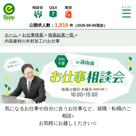
Tog
gle
1,916
公開求人数：
件（2026-08-06現在）
nav
igat
ホーム
>
お仕事検索
>
検索結果一覧
>
ion
内装建材の木材加工のお仕事
気になるお仕事や自分に合うお仕事など、就職・転職のご
相談♪
お気軽にお越しください☆