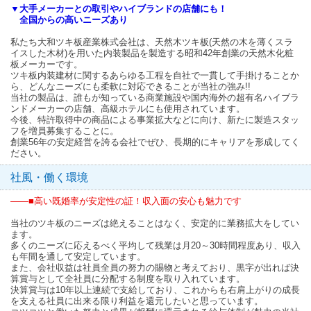
▼大手メーカーとの取引やハイブランドの店舗にも！
全国からの高いニーズあり
私たち大和ツキ板産業株式会社は、天然木ツキ板(天然の木を薄くスラ
イスした木材)を用いた内装製品を製造する昭和42年創業の天然木化粧
板メーカーです。
ツキ板内装建材に関するあらゆる工程を自社で一貫して手掛けることか
ら、どんなニーズにも柔軟に対応できることが当社の強み!!
当社の製品は、誰もが知っている商業施設や国内海外の超有名ハイブラ
ンドメーカーの店舗、高級ホテルにも使用されています。
今後、特許取得中の商品による事業拡大などに向け、新たに製造スタッ
フを増員募集することに。
創業56年の安定経営を誇る会社でぜひ、長期的にキャリアを形成してく
ださい。
社風・働く環境
――■高い既婚率が安定性の証！収入面の安心も魅力です
当社のツキ板のニーズは絶えることはなく、安定的に業務拡大をしてい
ます。
多くのニーズに応えるべく平均して残業は月20～30時間程度あり、収入
も年間を通して安定しています。
また、会社収益は社員全員の努力の賜物と考えており、黒字が出れば決
算賞与として全社員に分配する制度を取り入れています。
決算賞与は10年以上連続で支給しており、これからも右肩上がりの成長
を支える社員に出来る限り利益を還元したいと思っています。