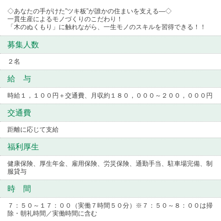
◇あなたの手がけた”ツキ板”が誰かの住まいを支える―◇
一貫生産によるモノづくりのこだわり！
「木のぬくもり」に触れながら、一生モノのスキルを習得できる！！
募集人数
２名
給 与
時給１，１００円＋交通費、月収約１８０，０００～２００，０００円
交通費
距離に応じて支給
福利厚生
健康保険、厚生年金、雇用保険、労災保険、通勤手当、駐車場完備、制
服貸与
時 間
７：５０～１７：００（実働７時間５０分）※７：５０～８：００は掃
除・朝礼時間／実働時間に含む