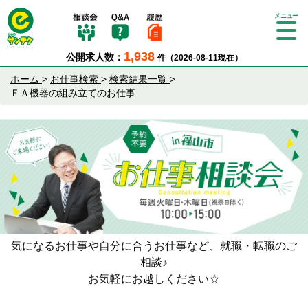
Tog
gle
1,938
公開求人数：
件（2026-08-11現在）
nav
igat
ホーム
>
お仕事検索
>
検索結果一覧
>
ion
ＦＡ機器の組み立てのお仕事
気になるお仕事や自分に合うお仕事など、就職・転職のご
相談♪
お気軽にお越しください☆