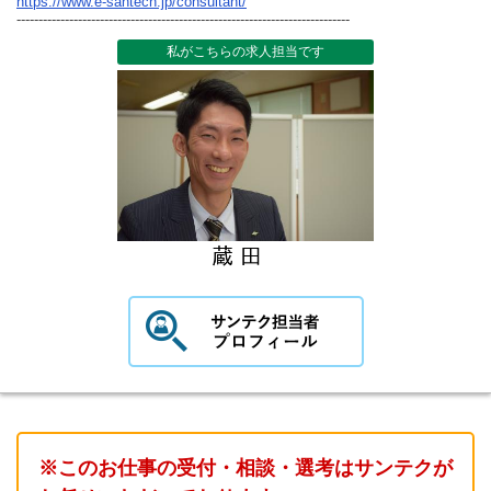
https://www.e-santech.jp/consultant/
----------------------------------------------------------------------------
私がこちらの求人担当です
※このお仕事の受付・相談・選考はサンテクが