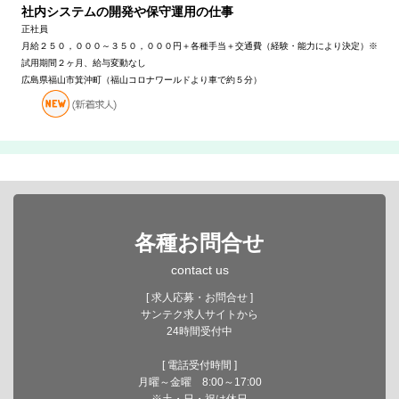
社内システムの開発や保守運用の仕事
正社員
月給２５０，０００～３５０，０００円＋各種手当＋交通費（経験・能力により決定）※
試用期間２ヶ月、給与変動なし
広島県福山市箕沖町（福山コロナワールドより車で約５分）
各種お問合せ
contact us
[ 求人応募・お問合せ ]
サンテク求人サイトから
24時間受付中
[ 電話受付時間 ]
月曜～金曜 8:00～17:00
※土・日・祝は休日