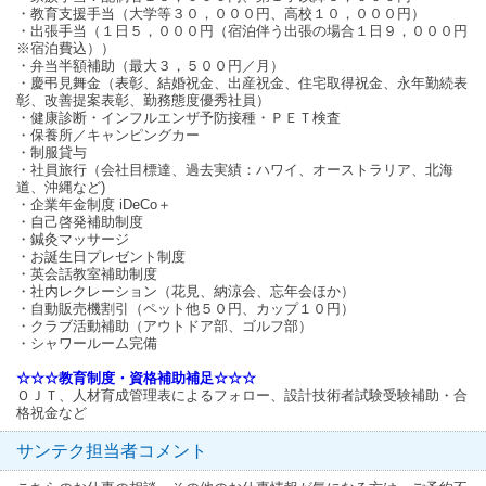
・教育支援手当（大学等３０，０００円、高校１０，０００円）
・出張手当（１日５，０００円（宿泊伴う出張の場合１日９，０００円
※宿泊費込））
・弁当半額補助（最大３，５００円／月）
・慶弔見舞金（表彰、結婚祝金、出産祝金、住宅取得祝金、永年勤続表
彰、改善提案表彰、勤務態度優秀社員）
・健康診断・インフルエンザ予防接種・ＰＥＴ検査
・保養所／キャンピングカー
・制服貸与
・社員旅行（会社目標達、過去実績：ハワイ、オーストラリア、北海
道、沖縄など)
・企業年金制度 iDeCo＋
・自己啓発補助制度
・鍼灸マッサージ
・お誕生日プレゼント制度
・英会話教室補助制度
・社内レクレーション（花見、納涼会、忘年会ほか）
・自動販売機割引（ペット他５０円、カップ１０円）
・クラブ活動補助（アウトドア部、ゴルフ部）
・シャワールーム完備
☆☆☆教育制度・資格補助補足☆☆☆
ＯＪＴ、人材育成管理表によるフォロー、設計技術者試験受験補助・合
格祝金など
サンテク担当者コメント