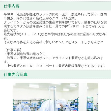
仕事内容
半導体・液晶基板搬送ロボットの開発・設計・製造を行っており、国内
３拠点、海外代理店６店に広がるグローバル企業。
クライアントからの完全受注の生産体制を敷いており、顧客の仕様を実
現するカスタム設計を強みに自社一貫での保守/サポートまでが行える
会社です。
最先端技術(ＡＩ・Ｉｏｔ)など半導体は私たちの生活に必要不可欠な存
在。
そんな半導体を支える会社で新しいキャリアをスタートしませんか？
【仕事内容】
・半導体製造装置の組み立て
装置内に半導体搬送ロボット、アライメント装置などを組み込みま
す。
上位装置とのＩＮ、ＯＵＴポート、装置内配線作業などもあります。
仕事内容写真