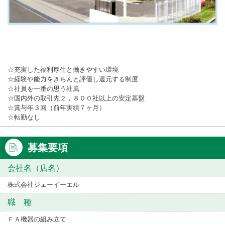
☆充実した福利厚生と働きやすい環境
☆経験や能力をきちんと評価し還元する制度
☆社員を一番の思う社風
☆国内外の取引先２，８００社以上の安定基盤
☆賞与年３回（前年実績７ヶ月）
☆転勤なし
募集要項
会社名（店名）
株式会社ジェーイーエル
職 種
ＦＡ機器の組み立て