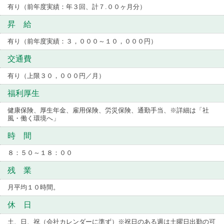
有り（前年度実績：年３回、計７.００ヶ月分）
昇 給
有り（前年度実績：３，０００～１０，０００円）
交通費
有り（上限３０，０００円／月）
福利厚生
健康保険、厚生年金、雇用保険、労災保険、通勤手当、※詳細は「社
風・働く環境へ」
時 間
８：５０～１８：００
残 業
月平均１０時間。
休 日
土、日、祝（会社カレンダーに準ず）※祝日のある週は土曜日出勤の可