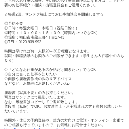
こちらのお仕事の相談、その他のお仕事情報が気になる方は、ご予約不
要のお仕事紹介・相談・出張登録会もご活用ください。
----------------------------------------------------------------------------
☆毎週2回、サンテク福山にてお仕事相談会を開催します☆
◎予約不要
◎日時：毎週火曜日・木曜日（祝祭日除く）
◎時間：１０：００～１５：００（時間内いつでもOK）
◎場所：福山市南蔵王町4丁目17-43
◎TEL：0120-939-992
時間は早ければお一人様20～30分程度となります。
就職・転職活動のお悩みのご相談ができます（学生さん＆在職中の方も
ＯＫ）
◇「どんなお仕事があるのか話だけ聞きたい」でもOK
◇自分に合った仕事を知りたい
◇面接や履歴書作成の悩み＆アドバイス
などなど、お気軽にお越しくださいね♪
履歴書（写真不要）のみお持ちください。
写真はサンテクにて撮影いたします。
なお、履歴書はコピーしてご返却致します。
普段着（私服）でOK、お友達同士・お子様連れの方も多数お越しいた
だいています。
時間外・休日の予約登録や、遠方の方向けに電話・オンライン・出張で
のご相談も行っていますので、お気軽にお問合せください。