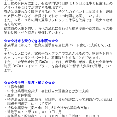
土日祝のお休みに加え、有給平均取得日数は１５日と仕事と私生活との
メリハリをつけて活躍できる職場です。
有給は気兼ねなく取得できるので、子どものイベントに参加する、趣味
の旅行へ行くなど、社員それぞれオフの時間を充実しています。
また、６月～９月の間で夏季リフレッシュ休暇を取得でき、最大９連休
も可能です。
従業員の人生を思い、時代の流れに合わせた福利厚生や従業員からの要
望を反映させた待遇も整備しています。
☆☆☆将来も安心できる制度☆☆☆
家族手当に加えて、教育支援手当を全社員(パート含む)に支給していま
す。
子ども１人につき、家族手当とプラスで支給されるので、家庭をお持ち
の方もしっかりとサポートし、将来設計をすることができます。
また、「企業年金制度 iDeCo＋」では、希望者に老後に備えた企業年金
制度 iDeCo＋（イデコプラス）を会社負担(一部個人負担)で運用してい
ます。
☆☆☆各手当・制度・補足☆☆☆
・退職金制度
・中小企業退職金共済…会社独自の退職金とは別に支給
・産休・育休制度
・特許還元制度…出願時、登録時、また特許によって利益がでた場合は
「職務発明規定」に応じて支給
・持株会奨励金（拠出金に対し5％会社から奨励金支給）
・通勤手当：上限３０，０００円／月
・家族手当：配偶者１５，０００円、第１子以降５，０００円