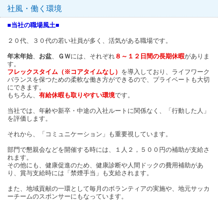
社風・働く環境
■当社の職場風土■
２０代、３０代の若い社員が多く、活気がある職場です。
年末年始
、
お盆
、
ＧＷ
には、それぞれ
８～１２日間の長期休暇
がありま
す。
フレックスタイム（※コアタイムなし）
を導入しており、ライフワーク
バランスを保つための柔軟な働き方ができるので、プライベートも大切
にできます。
もちろん、
有給休暇も取りやすい環境
です。
当社では、年齢や新卒・中途の入社ルートに関係なく、「行動した人」
を評価します。
それから、「コミュニケーション」も重要視しています。
部門で懇親会などを開催する時には、１人２，５００円の補助が支給さ
れます。
その他にも、健康促進のため、健康診断や人間ドックの費用補助があ
り、賞与支給時には「禁煙手当」も支給されます。
また、地域貢献の一環として毎月のボランティアの実施や、地元サッカ
ーチームのスポンサーにもなっています。