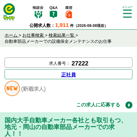
Tog
gle
1,911
公開求人数：
件（2026-08-08現在）
nav
igat
ホーム
>
お仕事検索
>
検索結果一覧
>
ion
自動車部品メーカーでの設備保全メンテナンスのお仕事
27222
求人番号：
正社員
この求人に応募する
国内大手自動車メーカー各社とも取引もつ、
地元・岡山の自動車部品メーカーでの求
人！！