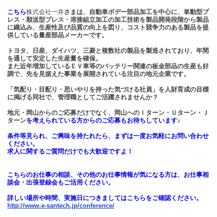
こちら
株式会社一井
さまは、自動車ボデー部品加工を中心に、単動型プ
レス・順送型プレス・溶接組立加工の加工技術を製品開発段階から製品
に織込み、生産性及び品質の向上を図り、コスト競争力のある製品を提
供している量産部品メーカーです。
トヨタ、日産、ダイハツ、三菱と複数社の製品を製造されており、年間
を通して安定した生産量を確保。
また近年増加しているＥＶ車等のバッテリー関連の板金部品の生産も好
調で、先を見据えた事業を展開されている注目の地元企業です。
「気配り・目配り・思いやりを持った気づける社員」を人財育成の目標
に掲げる同社で、管理職としてご活躍されませんか？
地元・岡山からのご応募だけでなく、岡山へのＩターン・Ｕターン・Ｊ
ターン
を考えられている方からのご応募もお待ちしています♪
条件等見られ、ご興味を持たれたら、まずは一度お気軽にお問い合わせ
ください。
求人に関するご質問だけでも大歓迎ですよ！
こちらのお仕事の相談、その他のお仕事情報が気になる方は、お仕事相
談会・出張登録会もご活用ください。
詳しい場所や時間、実施日につきましてはこちらをご確認ください。
http://www.e-santech.jp/conference/