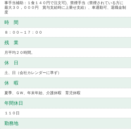
事手当補助：１食１４０円で注文可)、禁煙手当（禁煙されている方に
最大３０，０００円 賞与支給時に上乗せ支給）、車通勤可、退職金制
度
時 間
８：００～１７：００
残 業
月平均２０時間。
休 日
土、日（会社カレンダーに準ず）
休 暇
夏季、ＧＷ、年末年始、介護休暇 育児休暇
年間休日
１１０日
勤務地