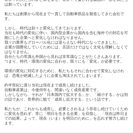
は創っています。
私たちは創業から現在まで一貫して自動車部品を製造してきた会社で
す。
しかし、時代は刻々と変化してきております。
当社も時代の変化に伴い、国内型企業から国内を含む海外での対応を可
能にした企業へと変化しなければなりません。
我々の業界もグローバル化には逆らえない時代になってきました。
企業が国際化していくためには、言語だけではなく文化も理解しなくて
はなりません。
自分たちの常識も外国から見れば非常識なことがたくさんあります。
つまり、時代・環境の変化に合わせ、我々にも「変化」が必要です。
環境の変化に対応するために、私たちもそれに合わせて変化しなけれ
ば、恐竜が絶滅したように企業も淘汰されてしまいます。
約半世紀に渡り当社は現在まで成長し続けました。
自動車産業は、今後何年も、間違いなく成長産業です。
しかしながら、それが「日本国内で拡大する」か、「縮小する」かは別
の話であり、世界的に観て「成長し拡大する」という話です。
私たちが、これからも成長し、必要とされるよう存在し続けていくため
に変化を恐れず、常に「明日を生きる企業」を目指し、「現在は昨日ま
での結果。よって、現在（いま）を明日のために」を忘れず努力し続け
ます。