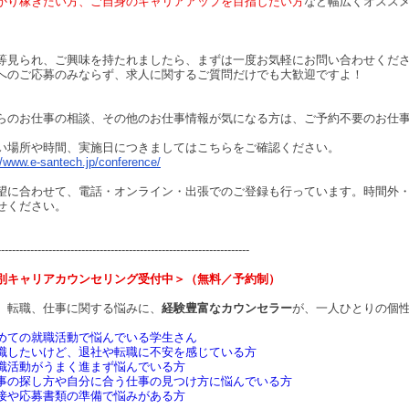
かり稼ぎたい方、ご自身のキャリアアップを目指したい方
など幅広くオスス
等見られ、ご興味を持たれましたら、まずは一度お気軽にお問い合わせくだ
へのご応募のみならず、求人に関するご質問だけでも大歓迎ですよ！
らのお仕事の相談、その他のお仕事情報が気になる方は、ご予約不要のお仕
い場所や時間、実施日につきましてはこちらをご確認ください。
//www.e-santech.jp/conference/
望に合わせて、電話・オンライン・出張でのご登録も行っています。時間外
せください。
---------------------------------------------------------------------
別キャリアカウンセリング受付中＞（無料／予約制）
、転職、仕事に関する悩みに、
経験豊富なカウンセラー
が、一人ひとりの個
めての就職活動で悩んでいる学生さん
職したいけど、退社や転職に不安を感じている方
職活動がうまく進まず悩んでいる方
事の探し方や自分に合う仕事の見つけ方に悩んでいる方
接や応募書類の準備で悩みがある方