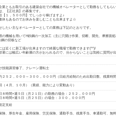
企業ともお取引のある建築会社での機械オペレーターとして勤務をしてもら
は、【正社員】の募集です。
給【１，５００円】でしっかり稼げますよ♪
連休もあるのでお休みを楽しむことも出来ますよ☆
せしたい主なオペレーターとしての業務は下記のとおりです。
用の機械を用いてH鉄鋼の一次加工（主に穴開け作業、切断、開先、摩擦面処
鉄鋼の切板など
には近くに新工場が出来ますので綺麗な職場で勤務できます(^^)/
部署には幅広い年齢層の方がおられるので、分からないことは気軽に質問が出
け技能講習修了、クレーン運転士
約２５２，０００～３００，０００円（日給月給制のため出勤日数、残業時
回（４月、１０月）（業績、能力により変動あり）
日８時間×週５日（月２１日）の勤務の場合：２５２，０００円
日８時間×週５日（月２５日）の場合：３００，０００円
規定支給
保険、厚生年金、雇用保険、労災保険、通勤手当、残業手当、車通勤可、無