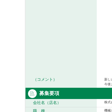
（コメント）
新し
今後
募集要項
株式
会社名（店名）
機械
職 種