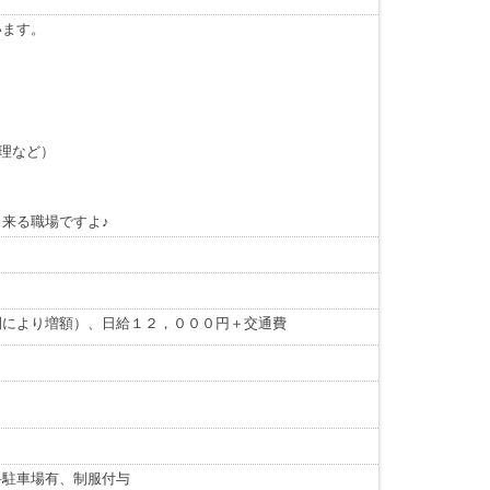
います。
理など）
来る職場ですよ♪
間により増額）、日給１２，０００円＋交通費
料駐車場有、制服付与