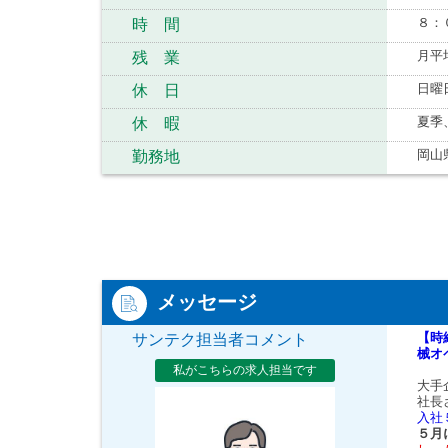
８：
時 間
月平
残 業
日曜
休 日
夏季
休 暇
岡山
勤務地
メッセージ
【時
サンテク担当者コメント
械オ
私がこちらの求人担当です
大手
社長
入社
５月