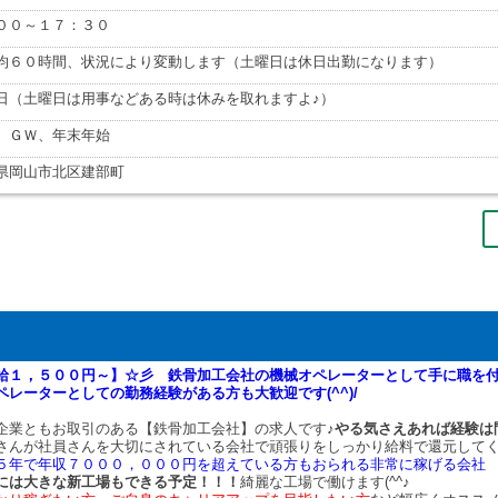
００～１７：３０
均６０時間、状況により変動します（土曜日は休日出勤になります）
日（土曜日は用事などある時は休みを取れますよ♪）
、ＧＷ、年末年始
県岡山市北区建部町
給１，５００円～】☆彡 鉄骨加工会社の機械オペレーターとして手に職を付
ペレーターとしての勤務経験がある方も大歓迎です(^^)/
企業ともお取引のある【鉄骨加工会社】の求人です♪
やる気さえあれば経験は
さんが社員さんを大切にされている会社で頑張りをしっかり給料で還元してく
５年で年収７０００，０００円を超えている方もおられる非常に稼げる会社
には大きな新工場もできる予定！！！
綺麗な工場で働けます(^^♪