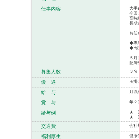
大手
仕事内容
今回
高時
長期
お任
◆専
◆H
５月
配属
３名
募集人数
玉掛
優 遇
月収
給 与
年２
賞 与
★一
給与例
★一
会社
交通費
健康
福利厚生