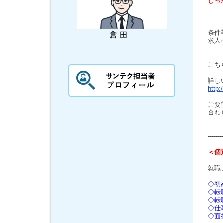
しっ
条件
求人
こち
詳し
http:
ご要
合わ
-------
＜個
就職
◇初
◇転
◇転
◇仕
◇面