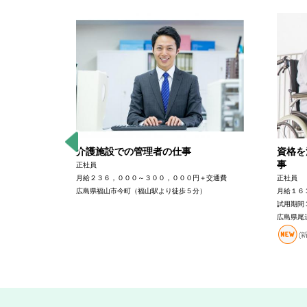
ームの介
介護施設での管理者の仕事
資格を
事
正社員
月給２３６，０００～３００，０００円＋交通費
正社員
２，０００円
広島県福山市今町（福山駅より徒歩５分）
月給１６
試用期間
ム愛
広島県尾