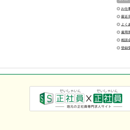
お仕
最近
よく
雇用
相談
登録