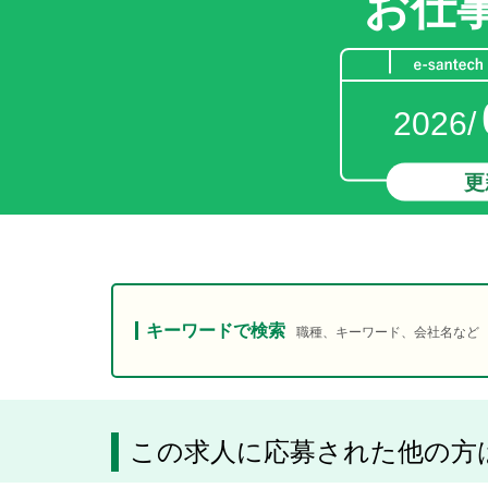
お仕
2026/
更
キーワードで検索
職種、キーワード、会社名など
この求人に応募された他の方