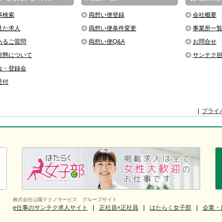
事検索
両想い便登録
会社概要
見た求人
両想い便条件変更
事業所一
あるご質問
両想い便Q&A
お問合せ
形態について
サンテク
会・登録会
受付
プライ
株式会社山陽テクノサービス グループサイト
e仕事のサンテク求人サイト
正社員×正社員
はたらく女子部
企業・