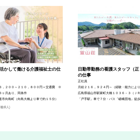
活かして働ける介護福祉士の仕
日勤帯勤務の看護スタッフ（正
の仕事
正社員
３，２００～２１０，８００円＋交通費 ※
月給２１６，９２４円～（経験・能力によ
３ヶ月あり、同条件
広島県福山市駅家町大橋１０３６－３（Ｊ
道市向島町（向島大橋より車で約１５分）
「戸手駅」車で７分・バス「嵯峨団地」徒