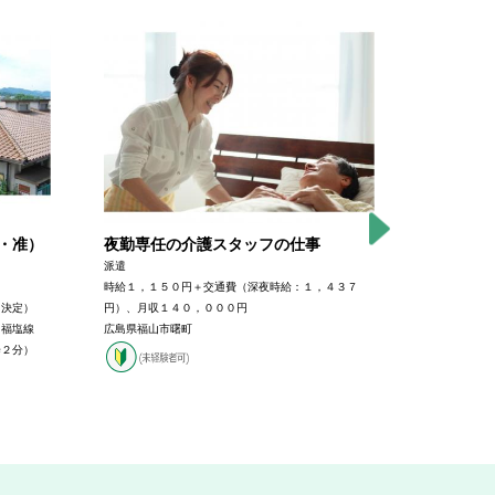
・准）
夜勤専任の介護スタッフの仕事
特別養護
１２時勤
派遣
ム希望者
時給１，１５０円＋交通費（深夜時給：１，４３７
り決定）
円）、月収１４０，０００円
アルバイト 
Ｒ福塩線
広島県福山市曙町
時給１，２０
歩２分）
１，０００円
広島県尾道市