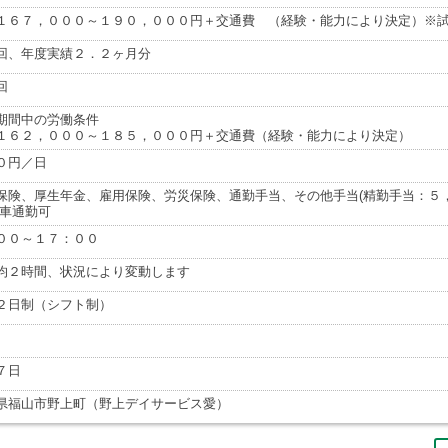
１６７，０００～１９０，０００円＋交通費 （経験・能力により決定）※
回、年度実績２．２ヶ月分
回
期間中の労働条件
１６２，０００～１８５，０００円＋交通費（経験・能力により決定）
０円／日
保険、厚生年金、雇用保険、労災保険、通勤手当、その他手当(精勤手当：５
、車通勤可
００～１７：００
均２時間、状況により変動します
２日制（シフト制）
７日
県福山市野上町（野上デイサービス愛）