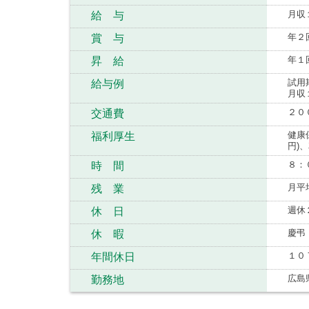
月収
給 与
年２
賞 与
年１
昇 給
試用
給与例
月収
２０
交通費
健康
福利厚生
円)
８：
時 間
月平
残 業
週休
休 日
慶弔
休 暇
１０
年間休日
広島
勤務地