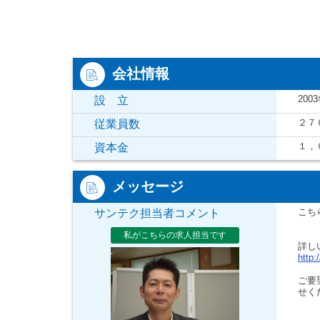
会社情報
200
設 立
２７
従業員数
１，
資本金
メッセージ
こち
サンテク担当者コメント
私がこちらの求人担当です
詳し
http:
ご要
せく