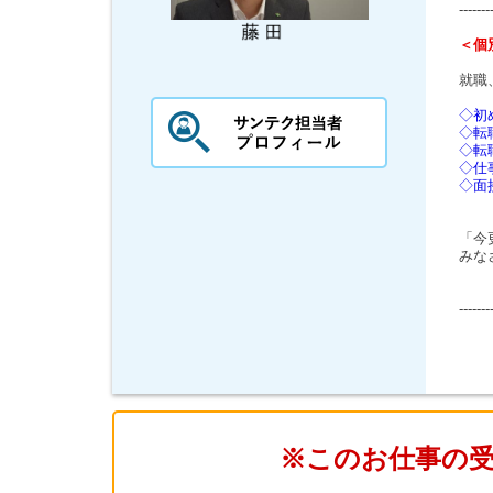
-------
＜個
就職
◇初
◇転
◇転
◇仕
◇面
「今
みな
-------
※このお仕事の