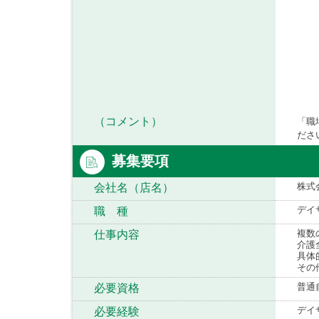
（コメント）
「職
ださ
募集要項
株式
会社名（店名）
デイ
職 種
複数
仕事内容
介護
具体
その
普通
必要資格
デイ
必要経験