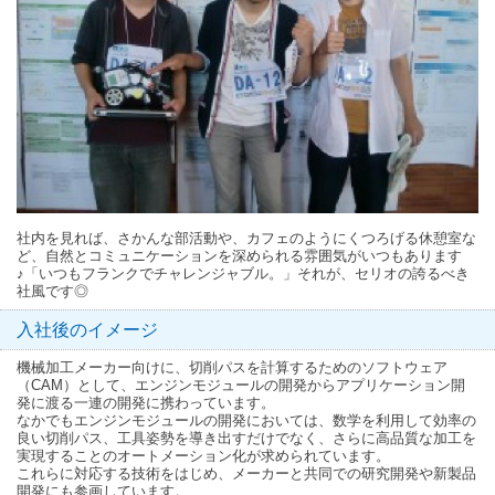
社内を見れば、さかんな部活動や、カフェのようにくつろげる休憩室な
ど、自然とコミュニケーションを深められる雰囲気がいつもあります
♪「いつもフランクでチャレンジャブル。」それが、セリオの誇るべき
社風です◎
入社後のイメージ
機械加工メーカー向けに、切削パスを計算するためのソフトウェア
（CAM）として、エンジンモジュールの開発からアプリケーション開
発に渡る一連の開発に携わっています。
なかでもエンジンモジュールの開発においては、数学を利用して効率の
良い切削パス、工具姿勢を導き出すだけでなく、さらに高品質な加工を
実現することのオートメーション化が求められています。
これらに対応する技術をはじめ、メーカーと共同での研究開発や新製品
開発にも参画しています。