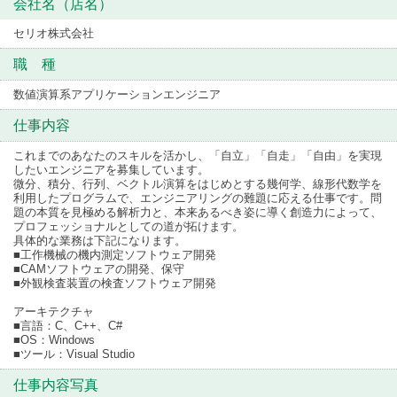
会社名（店名）
セリオ株式会社
職 種
数値演算系アプリケーションエンジニア
仕事内容
これまでのあなたのスキルを活かし、「自立」「自走」「自由」を実現
したいエンジニアを募集しています。
微分、積分、行列、ベクトル演算をはじめとする幾何学、線形代数学を
利用したプログラムで、エンジニアリングの難題に応える仕事です。問
題の本質を見極める解析力と、本来あるべき姿に導く創造力によって、
プロフェッショナルとしての道が拓けます。
具体的な業務は下記になります。
■工作機械の機内測定ソフトウェア開発
■CAMソフトウェアの開発、保守
■外観検査装置の検査ソフトウェア開発
アーキテクチャ
■言語：C、C++、C#
■OS：Windows
■ツール：Visual Studio
仕事内容写真