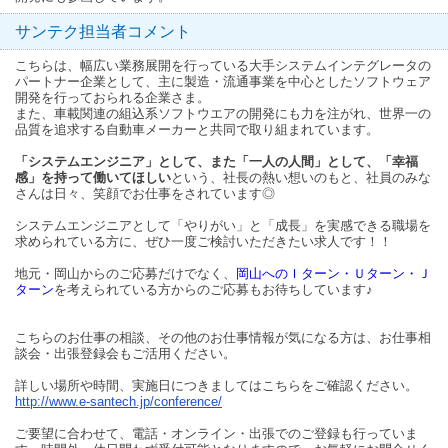
サンテク担当者コメント
こちらは、幅広い業務展開を行っている大手システムインテグレータの
パートナー企業として、主に製造・流通事業を中心としたソフトウェア
開発を行っておられる企業さま。
また、車載関連の組込系ソフトウエアの開発にも力を注がれ、世界一の
品質を追求する自動車メーカーと共同で取り組まれています。
「システムエンジニア」として、また「一人の人間」として、「幸福
感」を持って働いてほしい
という、社長の熱い想いのもと、社員のみな
さんは日々、笑顔でお仕事をされています◎
システムエンジニアとして「やりがい」と「成長」を実感できる職場を
求められている方に、ぜひ一度ご検討いただきたい求人です！！
地元・岡山からのご応募だけでなく、
岡山へのＩターン・Ｕターン・Ｊ
ターン
を考えられている方からのご応募もお待ちしています♪
こちらのお仕事の相談、その他のお仕事情報が気になる方は、お仕事相
談会・出張登録会もご活用ください。
詳しい場所や時間、実施日につきましてはこちらをご確認ください。
http://www.e-santech.jp/conference/
ご要望に合わせて、電話・オンライン・出張でのご登録も行っていま