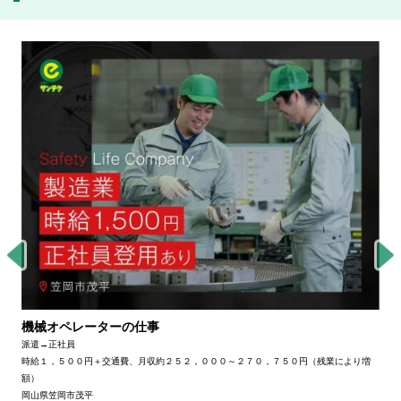
機械オペレーターの仕事
派遣→正社員
時給１，５００円＋交通費、月収約２５２，０００～２７０，７５０円（残業により増
額）
岡山県笠岡市茂平