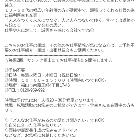
大手企業ではないものの、公共性の高い事業運営により安定した基盤を
確立！
１０～６０代の幅広い年齢層の方が活躍中で、頑張ってくれる社員の為
に福利厚生も充実！
「未来をつくり未来につなぐ、人と人をつないでゆく、すべては道路か
ら始まる・・・」が会社の思い。
仕事や人に対して、誠実さを感じる会社ですね◎
こちらのお仕事の相談、その他のお仕事情報が気になる方は、ご予約不
要のお仕事紹介・相談・出張登録会もご活用ください。
----------------------------------------------------------------------------
☆毎週2回、サンテク福山にてお仕事相談会を開催します☆
◎予約不要
◎日時：毎週火曜日・木曜日（祝祭日除く）
◎時間：１０：００～１５：００（時間内いつでもOK）
◎場所：福山市南蔵王町4丁目17-43
◎TEL：0120-939-992
時間は早ければお一人様20～30分程度となります。
就職・転職活動のお悩みのご相談ができます（学生さん＆在職中の方も
ＯＫ）
◇「どんなお仕事があるのか話だけ聞きたい」でもOK
◇自分に合った仕事を知りたい
◇面接や履歴書作成の悩み＆アドバイス
などなど、お気軽にお越しくださいね♪