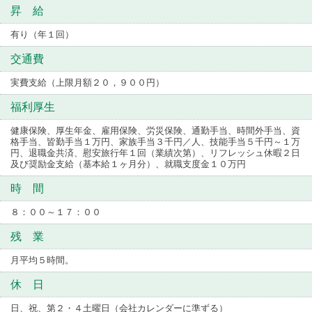
昇 給
有り（年１回）
交通費
実費支給（上限月額２０，９００円）
福利厚生
健康保険、厚生年金、雇用保険、労災保険、通勤手当、時間外手当、資
格手当、皆勤手当１万円、家族手当３千円／人、技能手当５千円～１万
円、退職金共済、慰安旅行年１回（業績次第）、リフレッシュ休暇２日
及び奨励金支給（基本給１ヶ月分）、就職支度金１０万円
時 間
８：００～１７：００
残 業
月平均５時間。
休 日
日、祝、第２・４土曜日（会社カレンダーに準ずる）