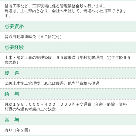
舗装工事など、工事現場に係る管理業務全般を行います。
現場は、主に県内となり、会社へ出社して、現場へは社用車で行きま
す。
必要資格
普通自動車運転免（ＡＴ限定可）
必要経験
土木・舗装工事の管理経験、６５歳未満（年齢制限理由：定年年齢６５
歳の為）
優 遇
２級土木施工管理技士あれば優遇、他専門資格も優遇
給 与
月給１９８，０００～４００，０００円＋交通費（年齢・経験・資格・
前職の待遇も考慮の上で決定）
賞 与
有り（年２回）