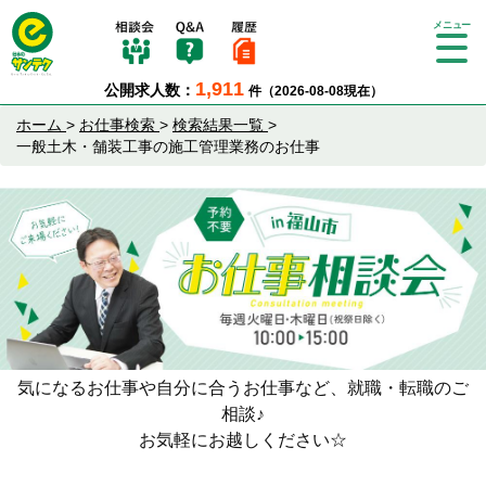
Tog
gle
1,911
公開求人数：
件（2026-08-08現在）
nav
igat
ホーム
>
お仕事検索
>
検索結果一覧
>
ion
一般土木・舗装工事の施工管理業務のお仕事
気になるお仕事や自分に合うお仕事など、就職・転職のご
相談♪
お気軽にお越しください☆