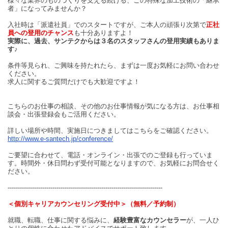
様々な業界のものづくりを支える続ける、この特殊な加工技術の「継承
者」になってみませんか？
入社時は「派遣社員」でのスタートですが、ご本人の頑張り次第で
正社
員への登用のチャンス
も十分ありますよ！
実際に、過去、サンテクからは３名のスタッフさんの登用実績もありま
す♪
条件等見られ、ご興味を持たれたら、まずは一度お気軽にお問い合わせ
ください。
求人に関するご質問だけでも大歓迎ですよ！
こちらのお仕事の相談、その他のお仕事情報が気になる方は、お仕事相
談会・出張登録会もご活用ください。
詳しい場所や時間、実施日につきましてはこちらをご確認ください。
http://www.e-santech.jp/conference/
ご要望に合わせて、電話・オンライン・出張でのご登録も行っていま
す。時間外・休日問わず受付可能となりますので、お気軽にお問合せく
ださい。
----------------------------------------------------------------------------
＜個別キャリアカウンセリング受付中＞（無料／予約制）
就職、転職、仕事に関する悩みに、
経験豊富なカウンセラー
が、一人ひ