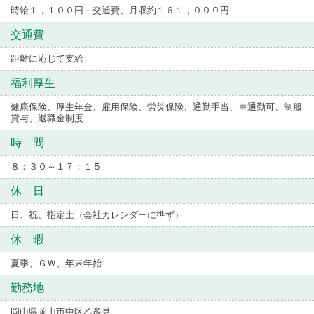
時給１，１００円＋交通費、月収約１６１，０００円
交通費
距離に応じて支給
福利厚生
健康保険、厚生年金、雇用保険、労災保険、通勤手当、車通勤可、制服
貸与、退職金制度
時 間
８：３０～１７：１５
休 日
日、祝、指定土（会社カレンダーに準ず）
休 暇
夏季、ＧＷ、年末年始
勤務地
岡山県岡山市中区乙多見