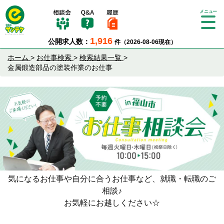
Tog
gle
1,916
公開求人数：
件（2026-08-06現在）
nav
igat
ホーム
>
お仕事検索
>
検索結果一覧
>
ion
金属鍛造部品の塗装作業のお仕事
気になるお仕事や自分に合うお仕事など、就職・転職のご
相談♪
お気軽にお越しください☆