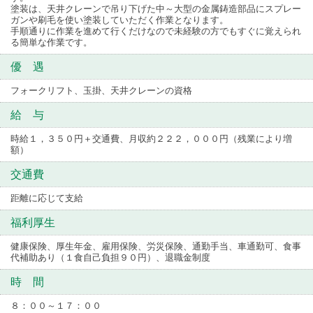
塗装は、天井クレーンで吊り下げた中～大型の金属鋳造部品にスプレー
ガンや刷毛を使い塗装していただく作業となります。
手順通りに作業を進めて行くだけなので未経験の方でもすぐに覚えられ
る簡単な作業です。
優 遇
フォークリフト、玉掛、天井クレーンの資格
給 与
時給１，３５０円＋交通費、月収約２２２，０００円（残業により増
額）
交通費
距離に応じて支給
福利厚生
健康保険、厚生年金、雇用保険、労災保険、通勤手当、車通勤可、食事
代補助あり（１食自己負担９０円）、退職金制度
時 間
８：００～１７：００