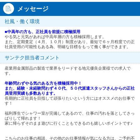
メッセージ
社風・働く環境
■中高年の方も、正社員を前提に積極採用
やる気と元気があれば中高年層の方も積極採用します。
また、定期査定（４月、１０月）制度があり、最短で６ヶ月程度での正
社員登用の可能性もある為、明確な目標をもって働く事ができます。
サンテク担当者コメント
産業用金属部品の製造で業界をリードする地元優良企業様での求人で
す。
年齢問わずやる気のある方を積極採用中！
また、経験・未経験問わず４０代、５０代派遣スタッフさんからの正社
員登用実績も多数あります。
長期的に正社員を目指して頑張りたいという方にはオススメのお仕事で
す！
福利厚生でシャワー室が完備してあるので、仕事の汚れを落としてさっ
ぱりして帰れます！
家に帰らずそのまま遊びに行くこともできるのも嬉しいポイントです♪
こちらのお仕事の相談、その他のお仕事情報が気になる方は、ご予約不