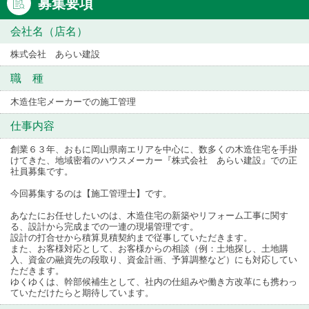
募集要項
会社名（店名）
株式会社 あらい建設
職 種
木造住宅メーカーでの施工管理
仕事内容
創業６３年、おもに岡山県南エリアを中心に、数多くの木造住宅を手掛
けてきた、地域密着のハウスメーカー『株式会社 あらい建設』での正
社員募集です。
今回募集するのは【施工管理士】です。
あなたにお任せしたいのは、木造住宅の新築やリフォーム工事に関す
る、設計から完成までの一連の現場管理です。
設計の打合せから積算見積契約まで従事していただきます。
また、お客様対応として、お客様からの相談（例：土地探し、土地購
入、資金の融資先の段取り、資金計画、予算調整など）にも対応してい
ただきます。
ゆくゆくは、幹部候補生として、社内の仕組みや働き方改革にも携わっ
ていただけたらと期待しています。