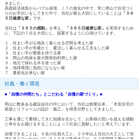
きました。
高度経済成長からバブル崩壊、ＩＴの進化の中で、常に岡山で住宅づく
りのお手伝いをしてきた中で、当社が最も大切にしていることは
「３６
５日健康な家」
です。
当社は
「３６５の感動」
を考え、
「３６５日健康な家」
を実現するため
に、下記の７点を大切にし、提案するように心掛けています。
１．住まい手が心地良く暮らせる空間を考えた家
２．住まい手が冬暖かく、夏涼しく暮らせる工夫をした家
３．住まい手が愛着を持てる家
４．岡山の気候を最大限有効利用した家
５．地元で採れる木を使った家
６．地球環境に負担にならない家
７．量産化出来ない家
社風・働く環境
■「自慢の仲間たち」とこだわる「自慢の家づくり」■
岡山に数多ある建設会社の中において、当社は創業以来、「木造住宅の
新築とリフォームの設計・施工」を得意分野としてきました。
工事を通じて蓄積してきた知識を生かして、お客様の思いを超える感動
と幸せをお届けるすることによって社会に貢献したいと考えています。
自慢できることは、６名の社員大工と、２０年以上当社の大工として現
場を支えていただいている１５名の常雇大工が、６３年間積み重ねて来