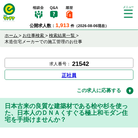
Tog
gle
1,913
公開求人数：
件（2026-08-06現在）
nav
igat
ホーム
>
お仕事検索
>
検索結果一覧
>
ion
木造住宅メーカーでの施工管理のお仕事
21542
求人番号：
正社員
この求人に応募する
日本古来の良質な建築材である桧や杉を使っ
た、日本人のＤＮＡくすぐる極上和モダン住
宅を手掛けませんか？