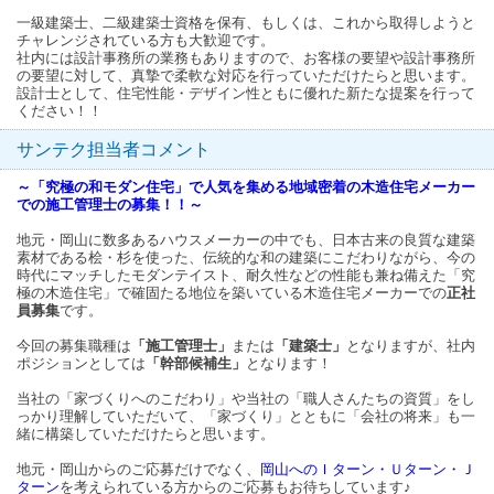
一級建築士、二級建築士資格を保有、もしくは、これから取得しようと
チャレンジされている方も大歓迎です。
社内には設計事務所の業務もありますので、お客様の要望や設計事務所
の要望に対して、真摯で柔軟な対応を行っていただけたらと思います。
設計士として、住宅性能・デザイン性ともに優れた新たな提案を行って
ください！！
サンテク担当者コメント
～「究極の和モダン住宅」で人気を集める地域密着の木造住宅メーカー
での施工管理士の募集！！～
地元・岡山に数多あるハウスメーカーの中でも、日本古来の良質な建築
素材である桧・杉を使った、伝統的な和の建築にこだわりながら、今の
時代にマッチしたモダンテイスト、耐久性などの性能も兼ね備えた「究
極の木造住宅」で確固たる地位を築いている木造住宅メーカーでの
正社
員募集
です。
今回の募集職種は
「施工管理士」
または
「建築士」
となりますが、社内
ポジションとしては
「幹部候補生」
となります！
当社の「家づくりへのこだわり」や当社の「職人さんたちの資質」をし
っかり理解していただいて、「家づくり」とともに「会社の将来」も一
緒に構築していただけたらと思います。
地元・岡山からのご応募だけでなく、
岡山へのＩターン・Ｕターン・Ｊ
ターン
を考えられている方からのご応募もお待ちしています♪