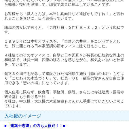
た知識と技術を発揮して、誠実で愚直に施工していることです。
お客様から「職人さんは、本当に真面目な方達ばかりですね！」と言わ
れることを喜びに、日々頑張っています。
職場の男女比で言うと、「男性社員：女性社員＝８：２」という現状で
す。
１９９５年には本社オフィスを、「自然との共生」をコンセプトとし
た、緑に囲まれる日本家屋調の新オフィスに建て替えました。
４棟建てのそのオフィスは、白壁と日本瓦葺きが特長の伝統的な岡山の
和建築で、社員一同、四季の移ろいを感じながら、和気あいあいと仕事
をしています。
創立３０周年を記念して建設された福利厚生施設（蒜山の山荘）もやは
り「こだわりの木造づくり」で、社員・ＯＢ・顧客の皆さんが自由に使
用できる「憩いの場」になっています。
個人住宅に限らず、飲食店、事務所、病院、さらには寺社建築（國清寺
観音堂）も手掛ける当社――。
今後は、中規模・大規模の木造建築もどんどん手掛けていきたいと考え
ています。
入社後のイメージ
■「建築士志望」の方も大歓迎！！■