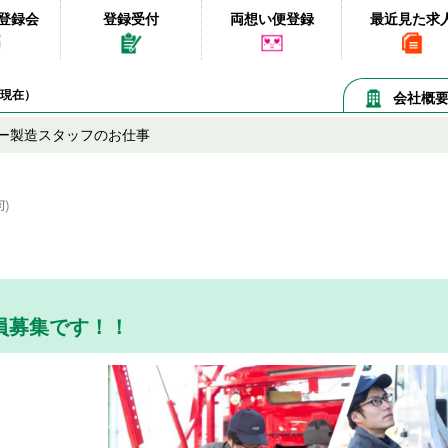
登録会
登録受付
両想い便登録
最近見た求
07現在）
会社概
ー製造スタッフのお仕事
員募集です！！