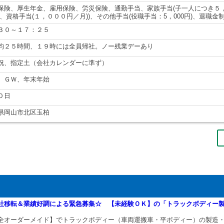
保険、厚生年金、雇用保険、労災保険、通勤手当、家族手当(子一人につき５，
)、資格手当(１，０００円／月))、その他手当(役職手当：5，000円)、退職金
３０～１７：２５
均２５時間、１９時には全員帰社。ノー残業デーあり
祝、指定土（会社カレンダーに準ず）
、ＧＷ、年末年始
０日
県岡山市北区玉柏
社移転＆業績好調による緊急募集☆ 【未経験ＯＫ】の「トラックボディー
全オーダーメイド】でトラックボディー（車両運搬車・平ボディー）の製造