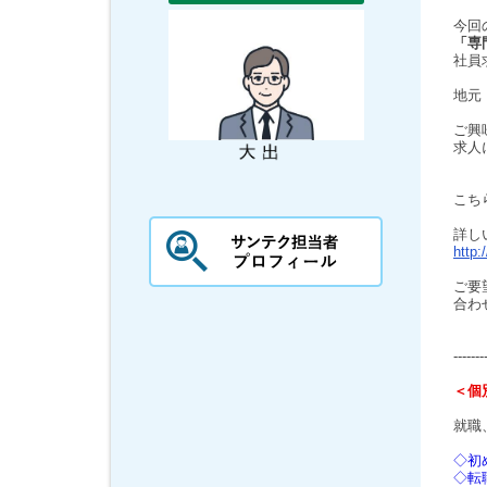
今回
「専
社員
地元
ご興
求人
こち
詳し
http:
ご要
合わ
-------
＜個
就職
◇初
◇転