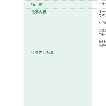
トラ
職 種
オー
仕事内容
です
今回
製造
の各
特別
未経
仕事内容写真