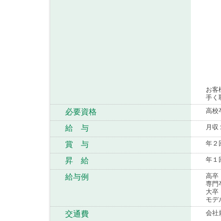
お客
手く
高校
必要資格
月収
給 与
年２
賞 与
年１
昇 給
高卒
給与例
専門
大卒
モデ
会社
交通費