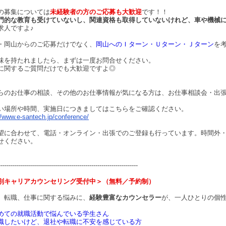
の募集については
未経験者の方のご応募も大歓迎
です！！
門的な教育も受けていないし、関連資格も取得していないけれど、車や機械
求人ですよ♪
・岡山からのご応募だけでなく、
岡山へのＩターン・Ｕターン・Ｊターン
を
味を持たれましたら、まずは一度お問合せください。
に関するご質問だけでも大歓迎ですよ◎
らのお仕事の相談、その他のお仕事情報が気になる方は、お仕事相談会・出
い場所や時間、実施日につきましてはこちらをご確認ください。
//www.e-santech.jp/conference/
望に合わせて、電話・オンライン・出張でのご登録も行っています。時間外
せください。
---------------------------------------------------------------------
別キャリアカウンセリング受付中＞（無料／予約制）
、転職、仕事に関する悩みに、
経験豊富なカウンセラー
が、一人ひとりの個
めての就職活動で悩んでいる学生さん
職したいけど、退社や転職に不安を感じている方