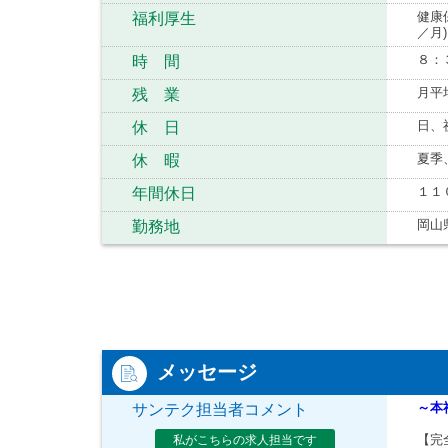
健康
福利厚生
／月
８：
時 間
月平
残 業
日、
休 日
夏季
休 暇
１１
年間休日
岡山
勤務地
メッセージ
～本
サンテク担当者コメント
【完
私がこちらの求人担当です