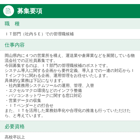
募集要項
職 種
ＩＴ部門（社内ＳＥ）での管理職候補
仕事内容
岡山県内に４つの営業所を構え、運送業や倉庫業などを展開している物
流会社での正社員募集です。
今回募集するのは、ＩＴ部門の管理職候補のポストです。
システム導入に関する企画から要件定義、導入までの一連の対応からＩ
Ｔインフラに関わる企画、運用管理をお任せいたします。
具体的な業務は下記になります。
・社内業務用システムツールの運用、管理、入替
・エクセルマクロ環境などのインフラ整備
・パソコンネットワークに関する窓口対応
・営業データの収集
・ＩＴベンダーとの打合せ
また、ＩＴを活用した業務効率化や合理化の推進も行っていただけた
ら、と考えています。
必要資格
高校卒以上