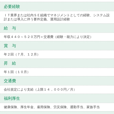
必要経験
ＩＴ業界または社内ＳＥ組織でマネジメントとしての経験、システム設
計または導入に伴う要件定義、運用設計経験
給 与
年収４４０～５２０万円＋交通費（経験・能力により決定）
賞 与
年２回（７月、１２月）
昇 給
年１回（１０月）
交通費
会社規定により支給（上限１４，０００円／月）
福利厚生
健康保険、厚生年金、雇用保険、労災保険、通勤手当、家族手当