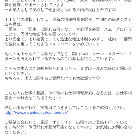
様が親身にサポートされています。
一企業人として安心して働き続けられる社内環境は万全です◎
ＩＴ部門の現状としては、最新の情報機器を駆使して独自の輸送システ
ムを構成。
「受注」・「配車」に関わる様々なデータ処理を確実・スムーズに行う
ことで、円滑な輸送体制を図っています。
より安全で、より確実で、より迅速な輸送体制をめざし、社内ＩＴ部門
の強化を担ってくださるエキスパートを求めています！
地元・岡山からのご応募だけでなく、岡山へのＩターン・Ｕターン・Ｊ
ターンを考えられている方からのご応募もお待ちしています♪
こちらの求人にご興味を持たれましたら、まずは一度お気軽にお問い合
わせください。
もちろん、求人に関するご質問だけでも大歓迎です◎
こちらのお仕事の相談、その他のお仕事情報が気になる方は、お仕事相
談会・登録会をご活用ください。
詳しい場所や時間、実施日につきましてはこちらをご確認ください。
http://www.e-santech.jp/conference/
ご要望に合わせて、電話・オンライン・出張でのご登録も行っていま
す。時間外・休日問わず受付可能となりますので、お気軽にお問い合わ
せください。