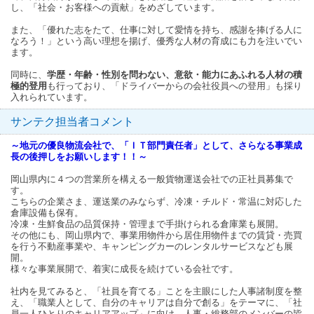
し、「社会・お客様への貢献」をめざしています。
また、「優れた志をたて、仕事に対して愛情を持ち、感謝を捧げる人に
なろう！」という高い理想を揚げ、優秀な人材の育成にも力を注いでい
ます。
同時に、
学歴・年齢・性別を問わない、意欲・能力にあふれる人材の積
極的登用
も行っており、「ドライバーからの会社役員への登用」も採り
入れられています。
サンテク担当者コメント
～地元の優良物流会社で、「ＩＴ部門責任者」として、さらなる事業成
長の後押しをお願いします！！～
岡山県内に４つの営業所を構える一般貨物運送会社での正社員募集で
す。
こちらの企業さま、運送業のみならず、冷凍・チルド・常温に対応した
倉庫設備も保有。
冷凍・生鮮食品の品質保持・管理まで手掛けられる倉庫業も展開。
その他にも、岡山県内で、事業用物件から居住用物件までの賃貸・売買
を行う不動産事業や、キャンピングカーのレンタルサービスなども展
開。
様々な事業展開で、着実に成長を続けている会社です。
社内を見てみると、「社員を育てる」ことを主眼にした人事諸制度を整
え、「職業人として、自分のキャリアは自分で創る」をテーマに、「社
員一人ひとりのキャリアアップ」に向け、人事・総務部のメンバーの皆