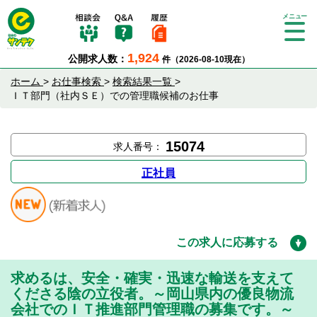
Tog
gle
1,924
公開求人数：
件（2026-08-10現在）
nav
igat
ホーム
>
お仕事検索
>
検索結果一覧
>
ion
ＩＴ部門（社内ＳＥ）での管理職候補のお仕事
15074
求人番号：
正社員
この求人に応募する
求めるは、安全・確実・迅速な輸送を支えて
くださる陰の立役者。～岡山県内の優良物流
会社でのＩＴ推進部門管理職の募集です。～