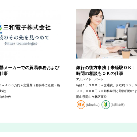
器メーカーでの貿易事務および
銀行の後方事務｜未経験ＯＫ｜
仕事
時間の相談もＯＫの仕事
アルバイト パート
０～４００万円＋交通費（面接時に経験・能
時給１，３００円＋交通費、月収約８６，
決定）
９０，０００円（※勤務時間と勤務日数に
山市神代
岡山県岡山市北区高松