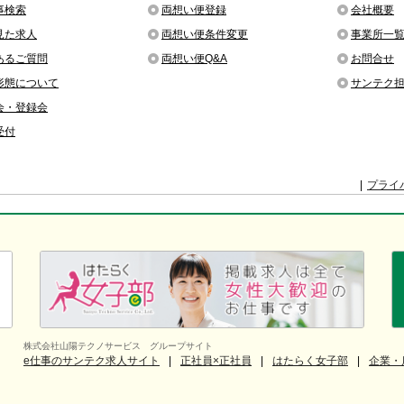
事検索
両想い便登録
会社概要
見た求人
両想い便条件変更
事業所一
あるご質問
両想い便Q&A
お問合せ
形態について
サンテク
会・登録会
受付
プライ
株式会社山陽テクノサービス グループサイト
e仕事のサンテク求人サイト
正社員×正社員
はたらく女子部
企業・