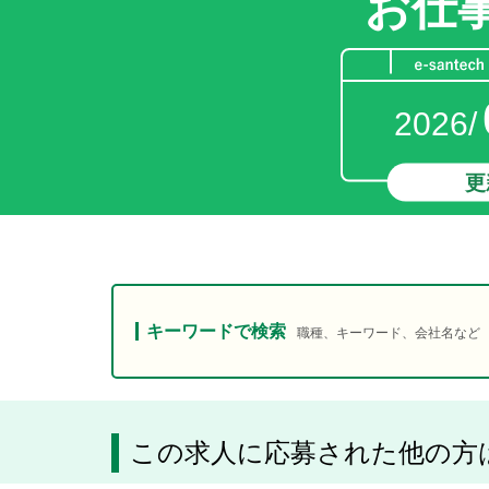
お仕
2026/
更
キーワードで検索
職種、キーワード、会社名など
この求人に応募された他の方