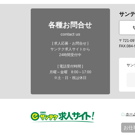
サン
各種お問合せ
contact us
〒721-
[ 求人応募・お問合せ ]
FAX.084-
サンテク求人サイトから
24時間受付中
サン
[ 電話受付時間 ]
月曜～金曜 8:00～17:00
※土・日・祝は休日
ホー
お仕