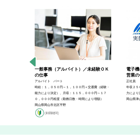
事
一般事務（アルバイト）／未経験ＯＫ
電子機
の仕事
営業の
＋交通費（経
アルバイト パート
正社員
時給：１，０５０円～１，１００円＋交通費（経験・
年収２５
能力により決定）、月収：１１５，０００円～１７
力により
０，０００円程度（勤務日数・時間により増額）
岡山県津
岡山県岡山市北区平野