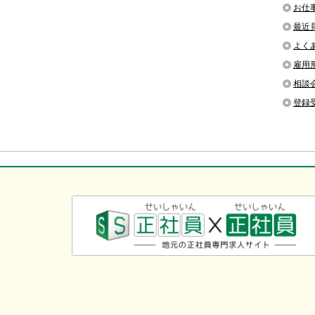
お仕
最近
よく
雇用
相談
登録