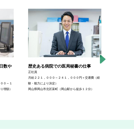
日数や
歴史ある病院での医局秘書の仕事
セントラ
仕事
正社員
月給２２１，０００～２４１，０００円＋交通費（経
正社員
０００～１
験・能力により決定）
月給１７６，
より増額）
岡山県岡山市北区富町（岡山駅から徒歩１２分）
験・能力によ
岡山県岡山市