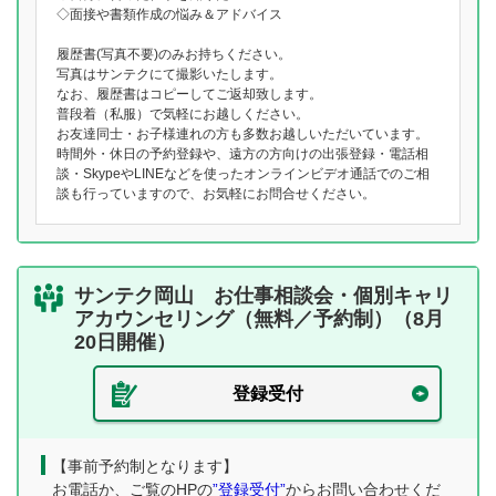
◇面接や書類作成の悩み＆アドバイス
履歴書(写真不要)のみお持ちください。
写真はサンテクにて撮影いたします。
なお、履歴書はコピーしてご返却致します。
普段着（私服）で気軽にお越しください。
お友達同士・お子様連れの方も多数お越しいただいています。
時間外・休日の予約登録や、遠方の方向けの出張登録・電話相
談・SkypeやLINEなどを使ったオンラインビデオ通話でのご相
談も行っていますので、お気軽にお問合せください。
サンテク岡山 お仕事相談会・個別キャリ
アカウンセリング（無料／予約制）（8月
20日開催）
登録受付
【事前予約制となります】
お電話か、ご覧のHPの
”登録受付”
からお問い合わせくだ