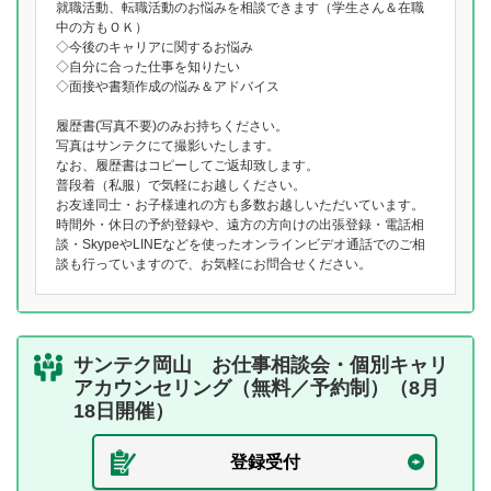
就職活動、転職活動のお悩みを相談できます（学生さん＆在職
中の方もＯＫ）
◇今後のキャリアに関するお悩み
◇自分に合った仕事を知りたい
◇面接や書類作成の悩み＆アドバイス
履歴書(写真不要)のみお持ちください。
写真はサンテクにて撮影いたします。
なお、履歴書はコピーしてご返却致します。
普段着（私服）で気軽にお越しください。
お友達同士・お子様連れの方も多数お越しいただいています。
時間外・休日の予約登録や、遠方の方向けの出張登録・電話相
談・SkypeやLINEなどを使ったオンラインビデオ通話でのご相
談も行っていますので、お気軽にお問合せください。
サンテク岡山 お仕事相談会・個別キャリ
アカウンセリング（無料／予約制）（8月
18日開催）
登録受付