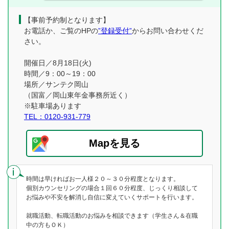
【事前予約制となります】
お電話か、ご覧のHPの
”登録受付”
からお問い合わせくだ
さい。
開催日／8月18日(火)
時間／9：00～19：00
場所／サンテク岡山
（国富／岡山東年金事務所近く）
※駐車場あります
TEL：0120-931-779
Mapを見る
時間は早ければお一人様２０～３０分程度となります。
個別カウンセリングの場合１回６０分程度、じっくり相談して
お悩みや不安を解消し自信に変えていくサポートを行います。
就職活動、転職活動のお悩みを相談できます（学生さん＆在職
中の方もＯＫ）