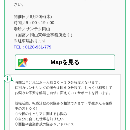
さい。
開催日／8月20日(木)
時間／9：00～19：00
場所／サンテク岡山
（国富／岡山東年金事務所近く）
※駐車場あります
TEL：0120-931-779
Mapを見る
時間は早ければお一人様２０～３０分程度となります。
個別カウンセリングの場合１回６０分程度、じっくり相談して
お悩みや不安を解消し自信に変えていくサポートを行います。
就職活動、転職活動のお悩みを相談できます（学生さん＆在職
中の方もＯＫ）
◇今後のキャリアに関するお悩み
◇自分に合った仕事を知りたい
◇面接や書類作成の悩み＆アドバイス