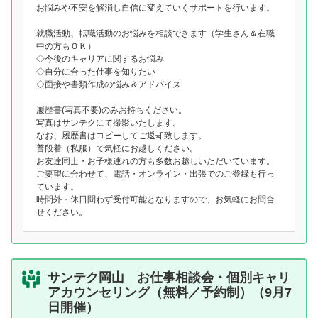
お悩みや不安を解消し自信に変えていくサポートを行います。
就職活動、転職活動のお悩みを相談できます（学生さん＆在職
中の方もＯＫ）
◇今後のキャリアに関するお悩み
◇自分に合った仕事を知りたい
◇面接や書類作成の悩み＆アドバイス
履歴書(写真不要)のみお持ちください。
写真はサンテクにて撮影いたします。
なお、履歴書はコピーしてご返却致します。
普段着（私服）で気軽にお越しください。
お友達同士・お子様連れの方も多数お越しいただいています。
ご要望に合わせて、電話・オンライン・出張でのご登録も行っ
ています。
時間外・休日問わず受付可能となりますので、お気軽にお問合
せください。
サンテク岡山 お仕事相談会・個別キャリ
アカウンセリング（無料／予約制）（9月7
日開催）