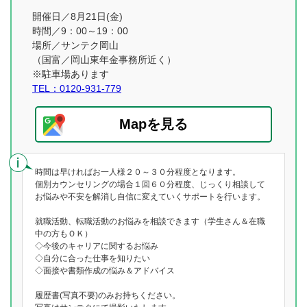
開催日／8月21日(金)
時間／9：00～19：00
場所／サンテク岡山
（国富／岡山東年金事務所近く）
※駐車場あります
TEL：0120-931-779
Mapを見る
時間は早ければお一人様２０～３０分程度となります。
個別カウンセリングの場合１回６０分程度、じっくり相談して
お悩みや不安を解消し自信に変えていくサポートを行います。
就職活動、転職活動のお悩みを相談できます（学生さん＆在職
中の方もＯＫ）
◇今後のキャリアに関するお悩み
◇自分に合った仕事を知りたい
◇面接や書類作成の悩み＆アドバイス
履歴書(写真不要)のみお持ちください。