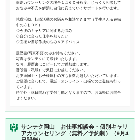
個別カウンセリングの場合１回６０分程度、じっくり相談して
お悩みや不安を解消し自信に変えていくサポートを行います。
就職活動、転職活動のお悩みを相談できます（学生さん＆在職
中の方もＯＫ）
◇今後のキャリアに関するお悩み
◇自分に合った仕事を知りたい
◇面接や書類作成の悩み＆アドバイス
履歴書(写真不要)のみお持ちください。
写真はサンテクにて撮影いたします。
なお、履歴書はコピーしてご返却致します。
普段着（私服）で気軽にお越しください。
お友達同士・お子様連れの方も多数お越しいただいています。
ご要望に合わせて、電話・オンライン・出張でのご登録も行っ
ています。
時間外・休日問わず受付可能となりますので、お気軽にお問合
せください。
サンテク岡山 お仕事相談会・個別キャリ
アカウンセリング（無料／予約制）（9月4