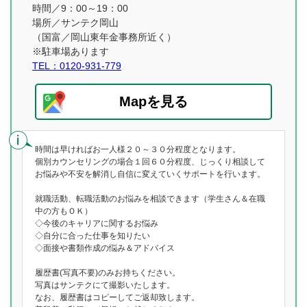
時間／9：00～19：00
場所／サンテク岡山
（国富／岡山東年金事務所近く）
※駐車場あります
TEL：0120-931-779
Mapを見る
時間は早ければお一人様２０～３０分程度となります。
個別カウンセリングの場合１回６０分程度、じっくり相談して
お悩みや不安を解消し自信に変えていくサポートを行います。
就職活動、転職活動のお悩みを相談できます（学生さん＆在職
中の方もＯＫ）
◇今後のキャリアに関するお悩み
◇自分に合った仕事を知りたい
◇面接や書類作成の悩み＆アドバイス
履歴書(写真不要)のみお持ちください。
写真はサンテクにて撮影いたします。
なお、履歴書はコピーしてご返却致します。