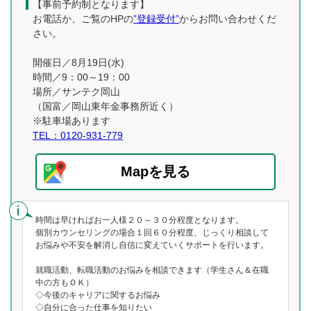
【事前予約制となります】
お電話か、ご覧のHPの
”登録受付”
からお問い合わせくだ
さい。
開催日／8月19日(水)
時間／9：00～19：00
場所／サンテク岡山
（国富／岡山東年金事務所近く）
※駐車場あります
TEL：0120-931-779
Mapを見る
時間は早ければお一人様２０～３０分程度となります。
個別カウンセリングの場合１回６０分程度、じっくり相談して
お悩みや不安を解消し自信に変えていくサポートを行います。
就職活動、転職活動のお悩みを相談できます（学生さん＆在職
中の方もＯＫ）
◇今後のキャリアに関するお悩み
◇自分に合った仕事を知りたい