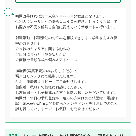
時間は早ければお一人様２０～３０分程度となります。
個別カウンセリングの場合１回６０分程度、じっくり相談して
お悩みや不安を解消し自信に変えていくサポートを行います。
就職活動、転職活動のお悩みを相談できます（学生さん＆在職
中の方もＯＫ）
◇今後のキャリアに関するお悩み
◇自分に合った仕事を知りたい
◇面接や書類作成の悩み＆アドバイス
履歴書(写真不要)のみお持ちください。
写真はサンテクにて撮影いたします。
なお、履歴書はコピーしてご返却致します。
普段着（私服）で気軽にお越しください。
お友達同士・お子様連れの方も多数お越しいただいています。
時間外・休日の予約登録や、遠方の方向けの出張登録・電話相
談・SkypeやLINEなどを使ったオンラインビデオ通話でのご相
談も行っていますので、お気軽にお問合せください。