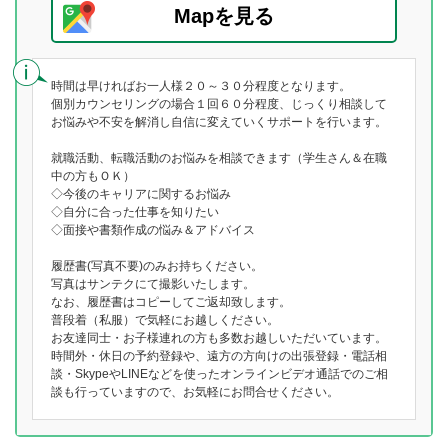
Mapを見る
時間は早ければお一人様２０～３０分程度となります。
個別カウンセリングの場合１回６０分程度、じっくり相談して
お悩みや不安を解消し自信に変えていくサポートを行います。
就職活動、転職活動のお悩みを相談できます（学生さん＆在職
中の方もＯＫ）
◇今後のキャリアに関するお悩み
◇自分に合った仕事を知りたい
◇面接や書類作成の悩み＆アドバイス
履歴書(写真不要)のみお持ちください。
写真はサンテクにて撮影いたします。
なお、履歴書はコピーしてご返却致します。
普段着（私服）で気軽にお越しください。
お友達同士・お子様連れの方も多数お越しいただいています。
時間外・休日の予約登録や、遠方の方向けの出張登録・電話相
談・SkypeやLINEなどを使ったオンラインビデオ通話でのご相
談も行っていますので、お気軽にお問合せください。