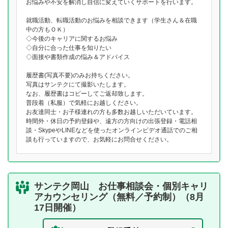
お悩みや不安を解消し自信に変えていくサポートを行います。
就職活動、転職活動のお悩みを相談できます（学生さん＆在職
中の方もＯＫ）
◇今後のキャリアに関するお悩み
◇自分に合った仕事を知りたい
◇面接や書類作成の悩み＆アドバイス
履歴書(写真不要)のみお持ちください。
写真はサンテクにて撮影いたします。
なお、履歴書はコピーしてご返却致します。
普段着（私服）で気軽にお越しください。
お友達同士・お子様連れの方も多数お越しいただいています。
時間外・休日の予約登録や、遠方の方向けの出張登録・電話相
談・SkypeやLINEなどを使ったオンラインビデオ通話でのご相
談も行っていますので、お気軽にお問合せください。
サンテク岡山 お仕事相談会・個別キャリ
アカウンセリング（無料／予約制）（8月
17日開催）