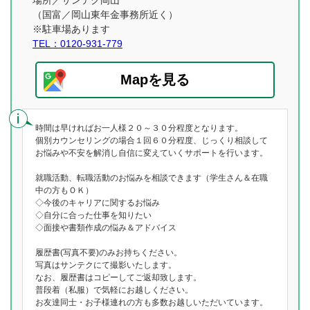
場所／サンテク岡山
（国富／岡山東年金事務所近く）
※駐車場あります
TEL：0120-931-779
Mapを見る
時間は早ければお一人様２０～３０分程度となります。
個別カウンセリングの場合１回６０分程度、じっくり相談して
お悩みや不安を解消し自信に変えていくサポートを行います。
就職活動、転職活動のお悩みを相談できます（学生さん＆在職
中の方もＯＫ）
◇今後のキャリアに関するお悩み
◇自分に合った仕事を知りたい
◇面接や書類作成の悩み＆アドバイス
履歴書(写真不要)のみお持ちください。
写真はサンテクにて撮影いたします。
なお、履歴書はコピーしてご返却致します。
普段着（私服）で気軽にお越しください。
お友達同士・お子様連れの方も多数お越しいただいています。