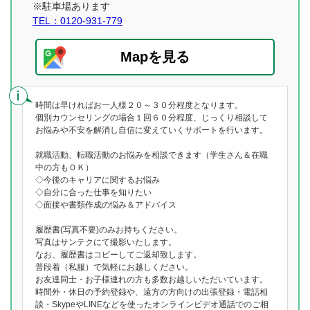
※駐車場あります
TEL：0120-931-779
Mapを見る
時間は早ければお一人様２０～３０分程度となります。
個別カウンセリングの場合１回６０分程度、じっくり相談して
お悩みや不安を解消し自信に変えていくサポートを行います。
就職活動、転職活動のお悩みを相談できます（学生さん＆在職
中の方もＯＫ）
◇今後のキャリアに関するお悩み
◇自分に合った仕事を知りたい
◇面接や書類作成の悩み＆アドバイス
履歴書(写真不要)のみお持ちください。
写真はサンテクにて撮影いたします。
なお、履歴書はコピーしてご返却致します。
普段着（私服）で気軽にお越しください。
お友達同士・お子様連れの方も多数お越しいただいています。
時間外・休日の予約登録や、遠方の方向けの出張登録・電話相
談・SkypeやLINEなどを使ったオンラインビデオ通話でのご相