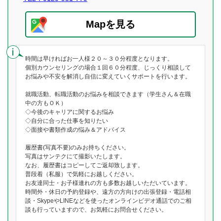
Mapを見る
時間は早ければお一人様２０～３０分程度となります。
個別カウンセリングの場合１回６０分程度、じっくり相談して
お悩みや不安を解消し自信に変えていくサポートを行います。
就職活動、転職活動のお悩みを相談できます（学生さん＆在職
中の方もＯＫ）
◇今後のキャリアに関するお悩み
◇自分に合った仕事を知りたい
◇面接や書類作成の悩み＆アドバイス
履歴書(写真不要)のみお持ちください。
写真はサンテクにて撮影いたします。
なお、履歴書はコピーしてご返却致します。
普段着（私服）で気軽にお越しください。
お友達同士・お子様連れの方も多数お越しいただいています。
時間外・休日の予約登録や、遠方の方向けの出張登録・電話相
談・SkypeやLINEなどを使ったオンラインビデオ通話でのご相
談も行っていますので、お気軽にお問合せください。