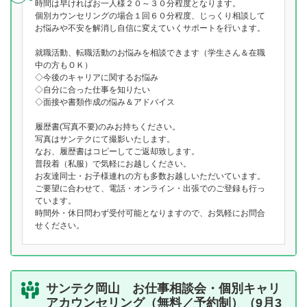
時間は早ければお一人様２０～３０分程度となります。
個別カウンセリングの場合１回６０分程度、じっくり相談して
お悩みや不安を解消し自信に変えていくサポートを行います。
就職活動、転職活動のお悩みを相談できます（学生さん＆在職
中の方もＯＫ）
◇今後のキャリアに関するお悩み
◇自分に合った仕事を知りたい
◇面接や書類作成の悩み＆アドバイス
履歴書(写真不要)のみお持ちください。
写真はサンテクにて撮影いたします。
なお、履歴書はコピーしてご返却致します。
普段着（私服）で気軽にお越しください。
お友達同士・お子様連れの方も多数お越しいただいています。
ご要望に合わせて、電話・オンライン・出張でのご登録も行っ
ています。
時間外・休日問わず受付可能となりますので、お気軽にお問合
せください。
サンテク岡山 お仕事相談会・個別キャリ
アカウンセリング（無料／予約制）（9月3