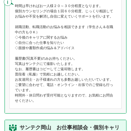
時間は早ければお一人様２０～３０分程度となります。
個別カウンセリングの場合１回６０分程度、じっくり相談して
お悩みや不安を解消し自信に変えていくサポートを行います。
就職活動、転職活動のお悩みを相談できます（学生さん＆在職
中の方もＯＫ）
◇今後のキャリアに関するお悩み
◇自分に合った仕事を知りたい
◇面接や書類作成の悩み＆アドバイス
履歴書(写真不要)のみお持ちください。
写真はサンテクにて撮影いたします。
なお、履歴書はコピーしてご返却致します。
普段着（私服）で気軽にお越しください。
お友達同士・お子様連れの方も多数お越しいただいています。
ご要望に合わせて、電話・オンライン・出張でのご登録も行っ
ています。
時間外・休日問わず受付可能となりますので、お気軽にお問合
せください。
サンテク岡山 お仕事相談会・個別キャリ