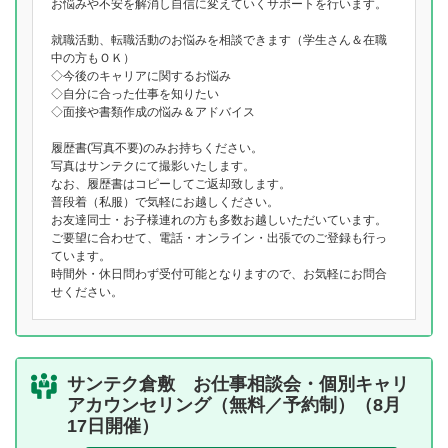
お悩みや不安を解消し自信に変えていくサポートを行います。
就職活動、転職活動のお悩みを相談できます（学生さん＆在職
中の方もＯＫ）
◇今後のキャリアに関するお悩み
◇自分に合った仕事を知りたい
◇面接や書類作成の悩み＆アドバイス
履歴書(写真不要)のみお持ちください。
写真はサンテクにて撮影いたします。
なお、履歴書はコピーしてご返却致します。
普段着（私服）で気軽にお越しください。
お友達同士・お子様連れの方も多数お越しいただいています。
ご要望に合わせて、電話・オンライン・出張でのご登録も行っ
ています。
時間外・休日問わず受付可能となりますので、お気軽にお問合
せください。
サンテク倉敷 お仕事相談会・個別キャリ
アカウンセリング（無料／予約制）（8月
17日開催）