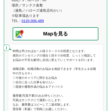
時間／9：00～19：00
場所／サンテク倉敷
（連島／ハローズ連島店向かい）
※駐車場あります
TEL：
0120-006-489
Mapを見る
時間は早ければお一人様２０～３０分程度となります。
個別カウンセリングの場合１回６０分程度、じっくり相談して
お悩みや不安を解消し自信に変えていくサポートを行います。
就職活動、転職活動のお悩みを相談できます（学生さん＆在職
中の方もＯＫ）
◇今後のキャリアに関するお悩み
◇自分に合った仕事を知りたい
◇面接や書類作成の悩み＆アドバイス
履歴書(写真不要)のみお持ちください。
写真はサンテクにて撮影いたします。
なお、履歴書はコピーしてご返却致します。
普段着（私服）で気軽にお越しください。