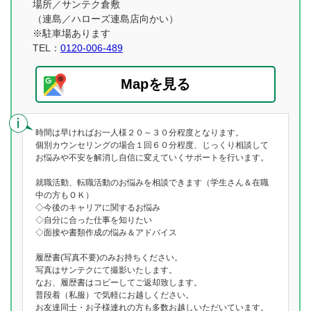
場所／サンテク倉敷
（連島／ハローズ連島店向かい）
※駐車場あります
TEL：
0120-006-489
Mapを見る
時間は早ければお一人様２０～３０分程度となります。
個別カウンセリングの場合１回６０分程度、じっくり相談して
お悩みや不安を解消し自信に変えていくサポートを行います。
就職活動、転職活動のお悩みを相談できます（学生さん＆在職
中の方もＯＫ）
◇今後のキャリアに関するお悩み
◇自分に合った仕事を知りたい
◇面接や書類作成の悩み＆アドバイス
履歴書(写真不要)のみお持ちください。
写真はサンテクにて撮影いたします。
なお、履歴書はコピーしてご返却致します。
普段着（私服）で気軽にお越しください。
お友達同士・お子様連れの方も多数お越しいただいています。