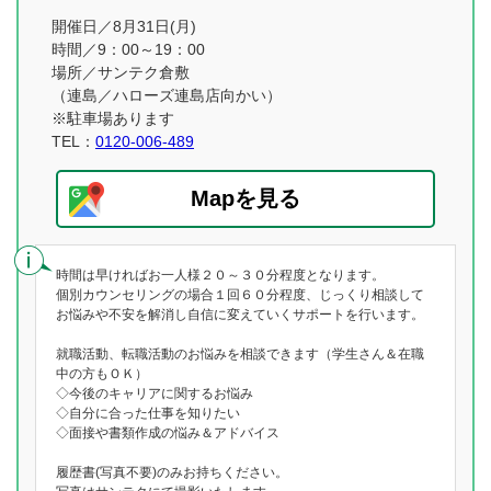
開催日／8月31日(月)
時間／9：00～19：00
場所／サンテク倉敷
（連島／ハローズ連島店向かい）
※駐車場あります
TEL：
0120-006-489
Mapを見る
時間は早ければお一人様２０～３０分程度となります。
個別カウンセリングの場合１回６０分程度、じっくり相談して
お悩みや不安を解消し自信に変えていくサポートを行います。
就職活動、転職活動のお悩みを相談できます（学生さん＆在職
中の方もＯＫ）
◇今後のキャリアに関するお悩み
◇自分に合った仕事を知りたい
◇面接や書類作成の悩み＆アドバイス
履歴書(写真不要)のみお持ちください。