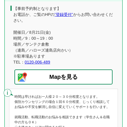
【事前予約制となります】
お電話か、ご覧のHPの
”登録受付”
からお問い合わせくだ
さい。
開催日／8月21日(金)
時間／9：00～19：00
場所／サンテク倉敷
（連島／ハローズ連島店向かい）
※駐車場あります
TEL：
0120-006-489
Mapを見る
時間は早ければお一人様２０～３０分程度となります。
個別カウンセリングの場合１回６０分程度、じっくり相談して
お悩みや不安を解消し自信に変えていくサポートを行います。
就職活動、転職活動のお悩みを相談できます（学生さん＆在職
中の方もＯＫ）