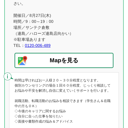
さい。
開催日／8月27日(木)
時間／9：00～19：00
場所／サンテク倉敷
（連島／ハローズ連島店向かい）
※駐車場あります
TEL：
0120-006-489
Mapを見る
時間は早ければお一人様２０～３０分程度となります。
個別カウンセリングの場合１回６０分程度、じっくり相談して
お悩みや不安を解消し自信に変えていくサポートを行います。
就職活動、転職活動のお悩みを相談できます（学生さん＆在職
中の方もＯＫ）
◇今後のキャリアに関するお悩み
◇自分に合った仕事を知りたい
◇面接や書類作成の悩み＆アドバイス