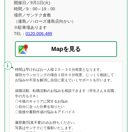
開催日／9月1日(火)
時間／9：00～19：00
場所／サンテク倉敷
（連島／ハローズ連島店向かい）
※駐車場あります
TEL：
0120-006-489
Mapを見る
時間は早ければお一人様２０～３０分程度となります。
個別カウンセリングの場合１回６０分程度、じっくり相談して
お悩みや不安を解消し自信に変えていくサポートを行います。
就職活動、転職活動のお悩みを相談できます（学生さん＆在職
中の方もＯＫ）
◇今後のキャリアに関するお悩み
◇自分に合った仕事を知りたい
◇面接や書類作成の悩み＆アドバイス
履歴書(写真不要)のみお持ちください。
写真はサンテクにて撮影いたします。