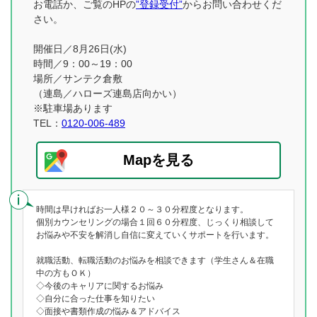
お電話か、ご覧のHPの
”登録受付”
からお問い合わせくだ
さい。
開催日／8月26日(水)
時間／9：00～19：00
場所／サンテク倉敷
（連島／ハローズ連島店向かい）
※駐車場あります
TEL：
0120-006-489
Mapを見る
時間は早ければお一人様２０～３０分程度となります。
個別カウンセリングの場合１回６０分程度、じっくり相談して
お悩みや不安を解消し自信に変えていくサポートを行います。
就職活動、転職活動のお悩みを相談できます（学生さん＆在職
中の方もＯＫ）
◇今後のキャリアに関するお悩み
◇自分に合った仕事を知りたい
◇面接や書類作成の悩み＆アドバイス