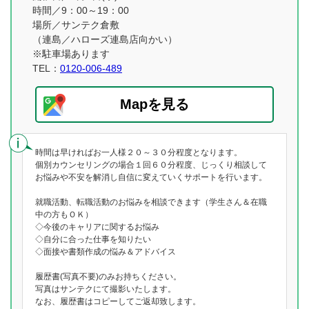
時間／9：00～19：00
場所／サンテク倉敷
（連島／ハローズ連島店向かい）
※駐車場あります
TEL：
0120-006-489
Mapを見る
時間は早ければお一人様２０～３０分程度となります。
個別カウンセリングの場合１回６０分程度、じっくり相談して
お悩みや不安を解消し自信に変えていくサポートを行います。
就職活動、転職活動のお悩みを相談できます（学生さん＆在職
中の方もＯＫ）
◇今後のキャリアに関するお悩み
◇自分に合った仕事を知りたい
◇面接や書類作成の悩み＆アドバイス
履歴書(写真不要)のみお持ちください。
写真はサンテクにて撮影いたします。
なお、履歴書はコピーしてご返却致します。