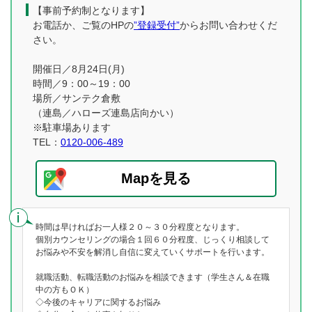
【事前予約制となります】
お電話か、ご覧のHPの
”登録受付”
からお問い合わせくだ
さい。
開催日／8月24日(月)
時間／9：00～19：00
場所／サンテク倉敷
（連島／ハローズ連島店向かい）
※駐車場あります
TEL：
0120-006-489
Mapを見る
時間は早ければお一人様２０～３０分程度となります。
個別カウンセリングの場合１回６０分程度、じっくり相談して
お悩みや不安を解消し自信に変えていくサポートを行います。
就職活動、転職活動のお悩みを相談できます（学生さん＆在職
中の方もＯＫ）
◇今後のキャリアに関するお悩み