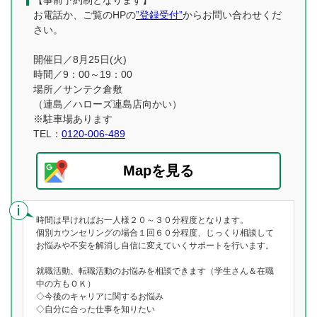
【事前予約制となります】
お電話か、ご覧のHPの
”登録受付”
からお問い合わせくだ
さい。
開催日／8月25日(火)
時間／9：00～19：00
場所／サンテク倉敷
（連島／ハローズ連島店向かい）
※駐車場あります
TEL：
0120-006-489
Mapを見る
時間は早ければお一人様２０～３０分程度となります。
個別カウンセリングの場合１回６０分程度、じっくり相談して
お悩みや不安を解消し自信に変えていくサポートを行います。
就職活動、転職活動のお悩みを相談できます（学生さん＆在職
中の方もＯＫ）
◇今後のキャリアに関するお悩み
◇自分に合った仕事を知りたい