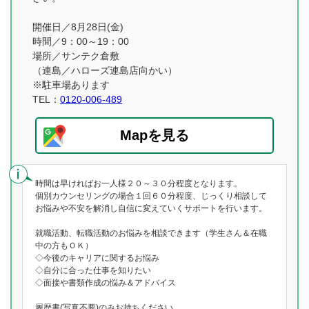
開催日／8月28日(金)
時間／9：00～19：00
場所／サンテク倉敷
（連島／ハローズ連島店向かい）
※駐車場あります
TEL：
0120-006-489
Mapを見る
時間は早ければお一人様２０～３０分程度となります。
個別カウンセリングの場合１回６０分程度、じっくり相談して
お悩みや不安を解消し自信に変えていくサポートを行います。
就職活動、転職活動のお悩みを相談できます（学生さん＆在職
中の方もＯＫ）
◇今後のキャリアに関するお悩み
◇自分に合った仕事を知りたい
◇面接や書類作成の悩み＆アドバイス
履歴書(写真不要)のみお持ちください。