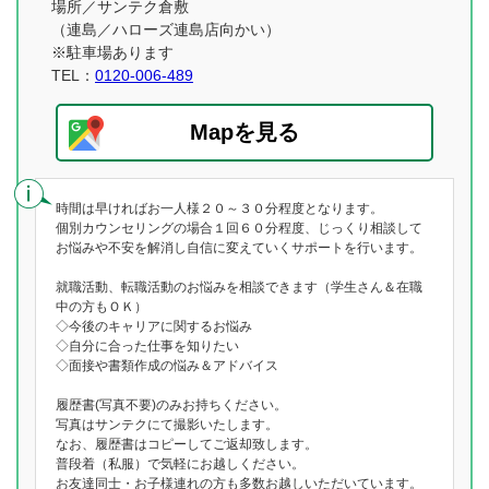
場所／サンテク倉敷
（連島／ハローズ連島店向かい）
※駐車場あります
TEL：
0120-006-489
Mapを見る
時間は早ければお一人様２０～３０分程度となります。
個別カウンセリングの場合１回６０分程度、じっくり相談して
お悩みや不安を解消し自信に変えていくサポートを行います。
就職活動、転職活動のお悩みを相談できます（学生さん＆在職
中の方もＯＫ）
◇今後のキャリアに関するお悩み
◇自分に合った仕事を知りたい
◇面接や書類作成の悩み＆アドバイス
履歴書(写真不要)のみお持ちください。
写真はサンテクにて撮影いたします。
なお、履歴書はコピーしてご返却致します。
普段着（私服）で気軽にお越しください。
お友達同士・お子様連れの方も多数お越しいただいています。