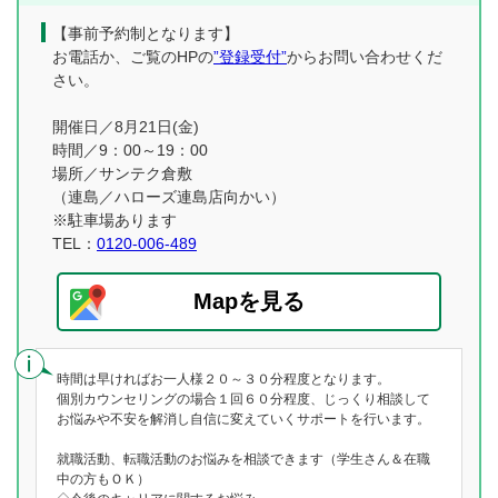
【事前予約制となります】
お電話か、ご覧のHPの
”登録受付”
からお問い合わせくだ
さい。
開催日／8月21日(金)
時間／9：00～19：00
場所／サンテク倉敷
（連島／ハローズ連島店向かい）
※駐車場あります
TEL：
0120-006-489
Mapを見る
時間は早ければお一人様２０～３０分程度となります。
個別カウンセリングの場合１回６０分程度、じっくり相談して
お悩みや不安を解消し自信に変えていくサポートを行います。
就職活動、転職活動のお悩みを相談できます（学生さん＆在職
中の方もＯＫ）