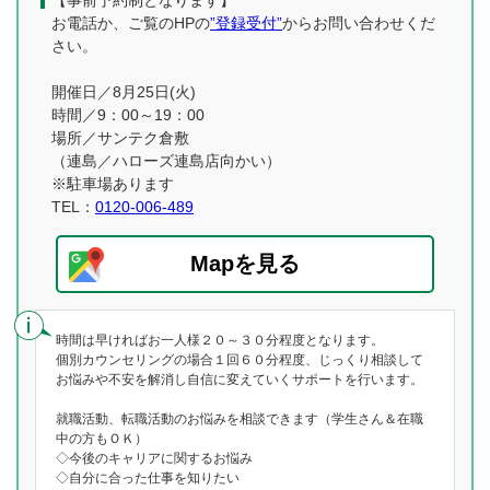
【事前予約制となります】
お電話か、ご覧のHPの
”登録受付”
からお問い合わせくだ
さい。
開催日／8月25日(火)
時間／9：00～19：00
場所／サンテク倉敷
（連島／ハローズ連島店向かい）
※駐車場あります
TEL：
0120-006-489
Mapを見る
時間は早ければお一人様２０～３０分程度となります。
個別カウンセリングの場合１回６０分程度、じっくり相談して
お悩みや不安を解消し自信に変えていくサポートを行います。
就職活動、転職活動のお悩みを相談できます（学生さん＆在職
中の方もＯＫ）
◇今後のキャリアに関するお悩み
◇自分に合った仕事を知りたい