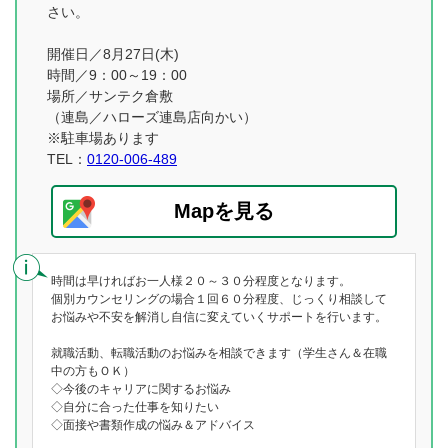
さい。
開催日／8月27日(木)
時間／9：00～19：00
場所／サンテク倉敷
（連島／ハローズ連島店向かい）
※駐車場あります
TEL：
0120-006-489
Mapを見る
時間は早ければお一人様２０～３０分程度となります。
個別カウンセリングの場合１回６０分程度、じっくり相談して
お悩みや不安を解消し自信に変えていくサポートを行います。
就職活動、転職活動のお悩みを相談できます（学生さん＆在職
中の方もＯＫ）
◇今後のキャリアに関するお悩み
◇自分に合った仕事を知りたい
◇面接や書類作成の悩み＆アドバイス