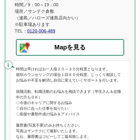
時間／9：00～19：00
場所／サンテク倉敷
（連島／ハローズ連島店向かい）
※駐車場あります
TEL：
0120-006-489
Mapを見る
時間は早ければお一人様２０～３０分程度となります。
個別カウンセリングの場合１回６０分程度、じっくり相談して
お悩みや不安を解消し自信に変えていくサポートを行います。
就職活動、転職活動のお悩みを相談できます（学生さん＆在職
中の方もＯＫ）
◇今後のキャリアに関するお悩み
◇自分に合った仕事を知りたい
◇面接や書類作成の悩み＆アドバイス
履歴書(写真不要)のみお持ちください。
写真はサンテクにて撮影いたします。
なお、履歴書はコピーしてご返却致します。