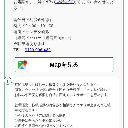
お電話か、ご覧のHPの
”登録受付”
からお問い合わせくだ
さい。
開催日／8月26日(水)
時間／9：00～19：00
場所／サンテク倉敷
（連島／ハローズ連島店向かい）
※駐車場あります
TEL：
0120-006-489
Mapを見る
時間は早ければお一人様２０～３０分程度となります。
個別カウンセリングの場合１回６０分程度、じっくり相談して
お悩みや不安を解消し自信に変えていくサポートを行います。
就職活動、転職活動のお悩みを相談できます（学生さん＆在職
中の方もＯＫ）
◇今後のキャリアに関するお悩み
◇自分に合った仕事を知りたい
◇面接や書類作成の悩み＆アドバイス