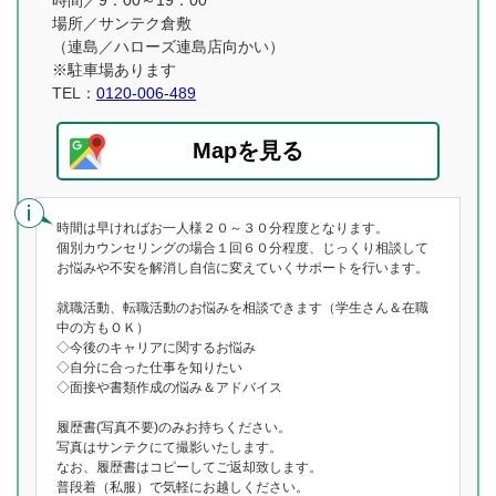
時間／9：00～19：00
場所／サンテク倉敷
（連島／ハローズ連島店向かい）
※駐車場あります
TEL：
0120-006-489
Mapを見る
時間は早ければお一人様２０～３０分程度となります。
個別カウンセリングの場合１回６０分程度、じっくり相談して
お悩みや不安を解消し自信に変えていくサポートを行います。
就職活動、転職活動のお悩みを相談できます（学生さん＆在職
中の方もＯＫ）
◇今後のキャリアに関するお悩み
◇自分に合った仕事を知りたい
◇面接や書類作成の悩み＆アドバイス
履歴書(写真不要)のみお持ちください。
写真はサンテクにて撮影いたします。
なお、履歴書はコピーしてご返却致します。
普段着（私服）で気軽にお越しください。