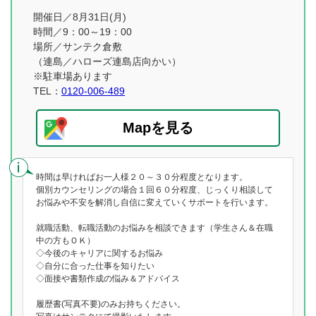
開催日／8月31日(月)
時間／9：00～19：00
場所／サンテク倉敷
（連島／ハローズ連島店向かい）
※駐車場あります
TEL：
0120-006-489
Mapを見る
時間は早ければお一人様２０～３０分程度となります。
個別カウンセリングの場合１回６０分程度、じっくり相談して
お悩みや不安を解消し自信に変えていくサポートを行います。
就職活動、転職活動のお悩みを相談できます（学生さん＆在職
中の方もＯＫ）
◇今後のキャリアに関するお悩み
◇自分に合った仕事を知りたい
◇面接や書類作成の悩み＆アドバイス
履歴書(写真不要)のみお持ちください。