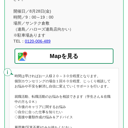
開催日／8月28日(金)
時間／9：00～19：00
場所／サンテク倉敷
（連島／ハローズ連島店向かい）
※駐車場あります
TEL：
0120-006-489
Mapを見る
時間は早ければお一人様２０～３０分程度となります。
個別カウンセリングの場合１回６０分程度、じっくり相談して
お悩みや不安を解消し自信に変えていくサポートを行います。
就職活動、転職活動のお悩みを相談できます（学生さん＆在職
中の方もＯＫ）
◇今後のキャリアに関するお悩み
◇自分に合った仕事を知りたい
◇面接や書類作成の悩み＆アドバイス
履歴書(写真不要)のみお持ちください。