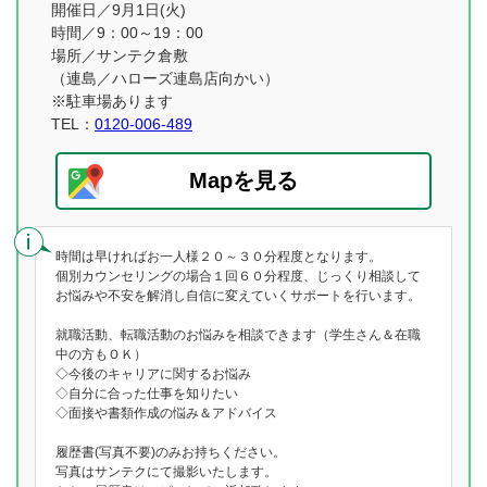
開催日／9月1日(火)
時間／9：00～19：00
場所／サンテク倉敷
（連島／ハローズ連島店向かい）
※駐車場あります
TEL：
0120-006-489
Mapを見る
時間は早ければお一人様２０～３０分程度となります。
個別カウンセリングの場合１回６０分程度、じっくり相談して
お悩みや不安を解消し自信に変えていくサポートを行います。
就職活動、転職活動のお悩みを相談できます（学生さん＆在職
中の方もＯＫ）
◇今後のキャリアに関するお悩み
◇自分に合った仕事を知りたい
◇面接や書類作成の悩み＆アドバイス
履歴書(写真不要)のみお持ちください。
写真はサンテクにて撮影いたします。