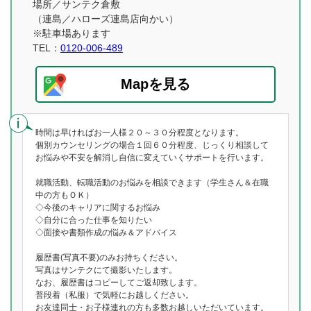
場所／サンテク倉敷
（連島／ハローズ連島店向かい）
※駐車場あります
TEL：
0120-006-489
Mapを見る
時間は早ければお一人様２０～３０分程度となります。
個別カウンセリングの場合１回６０分程度、じっくり相談して
お悩みや不安を解消し自信に変えていくサポートを行います。
就職活動、転職活動のお悩みを相談できます（学生さん＆在職
中の方もＯＫ）
◇今後のキャリアに関するお悩み
◇自分に合った仕事を知りたい
◇面接や書類作成の悩み＆アドバイス
履歴書(写真不要)のみお持ちください。
写真はサンテクにて撮影いたします。
なお、履歴書はコピーしてご返却致します。
普段着（私服）で気軽にお越しください。
お友達同士・お子様連れの方も多数お越しいただいています。