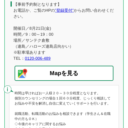
【事前予約制となります】
お電話か、ご覧のHPの
”登録受付”
からお問い合わせくだ
さい。
開催日／8月21日(金)
時間／9：00～19：00
場所／サンテク倉敷
（連島／ハローズ連島店向かい）
※駐車場あります
TEL：
0120-006-489
Mapを見る
時間は早ければお一人様２０～３０分程度となります。
個別カウンセリングの場合１回６０分程度、じっくり相談して
お悩みや不安を解消し自信に変えていくサポートを行います。
就職活動、転職活動のお悩みを相談できます（学生さん＆在職
中の方もＯＫ）
◇今後のキャリアに関するお悩み