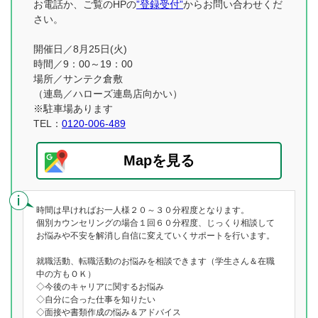
お電話か、ご覧のHPの
”登録受付”
からお問い合わせくだ
さい。
開催日／8月25日(火)
時間／9：00～19：00
場所／サンテク倉敷
（連島／ハローズ連島店向かい）
※駐車場あります
TEL：
0120-006-489
Mapを見る
時間は早ければお一人様２０～３０分程度となります。
個別カウンセリングの場合１回６０分程度、じっくり相談して
お悩みや不安を解消し自信に変えていくサポートを行います。
就職活動、転職活動のお悩みを相談できます（学生さん＆在職
中の方もＯＫ）
◇今後のキャリアに関するお悩み
◇自分に合った仕事を知りたい
◇面接や書類作成の悩み＆アドバイス