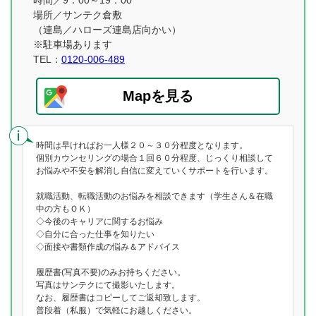
時間／9：00～19：00
場所／サンテク倉敷
（連島／ハローズ連島店向かい）
※駐車場あります
TEL：
0120-006-489
Mapを見る
時間は早ければお一人様２０～３０分程度となります。
個別カウンセリングの場合１回６０分程度、じっくり相談して
お悩みや不安を解消し自信に変えていくサポートを行います。
就職活動、転職活動のお悩みを相談できます（学生さん＆在職
中の方もＯＫ）
◇今後のキャリアに関するお悩み
◇自分に合った仕事を知りたい
◇面接や書類作成の悩み＆アドバイス
履歴書(写真不要)のみお持ちください。
写真はサンテクにて撮影いたします。
なお、履歴書はコピーしてご返却致します。
普段着（私服）で気軽にお越しください。