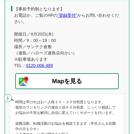
【事前予約制となります】
お電話か、ご覧のHPの
”登録受付”
からお問い合わせくだ
さい。
開催日／8月20日(木)
時間／9：00～19：00
場所／サンテク倉敷
（連島／ハローズ連島店向かい）
※駐車場あります
TEL：
0120-006-489
Mapを見る
時間は早ければお一人様２０～３０分程度となります。
個別カウンセリングの場合１回６０分程度、じっくり相談して
お悩みや不安を解消し自信に変えていくサポートを行います。
就職活動、転職活動のお悩みを相談できます（学生さん＆在職
中の方もＯＫ）