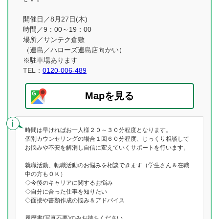
開催日／8月27日(木)
時間／9：00～19：00
場所／サンテク倉敷
（連島／ハローズ連島店向かい）
※駐車場あります
TEL：
0120-006-489
Mapを見る
時間は早ければお一人様２０～３０分程度となります。
個別カウンセリングの場合１回６０分程度、じっくり相談して
お悩みや不安を解消し自信に変えていくサポートを行います。
就職活動、転職活動のお悩みを相談できます（学生さん＆在職
中の方もＯＫ）
◇今後のキャリアに関するお悩み
◇自分に合った仕事を知りたい
◇面接や書類作成の悩み＆アドバイス
履歴書(写真不要)のみお持ちください。