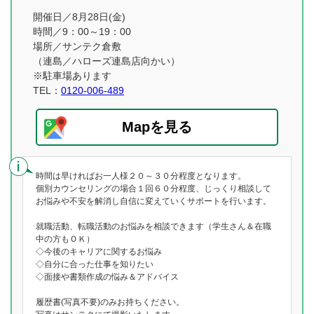
開催日／8月28日(金)
時間／9：00～19：00
場所／サンテク倉敷
（連島／ハローズ連島店向かい）
※駐車場あります
TEL：
0120-006-489
Mapを見る
時間は早ければお一人様２０～３０分程度となります。
個別カウンセリングの場合１回６０分程度、じっくり相談して
お悩みや不安を解消し自信に変えていくサポートを行います。
就職活動、転職活動のお悩みを相談できます（学生さん＆在職
中の方もＯＫ）
◇今後のキャリアに関するお悩み
◇自分に合った仕事を知りたい
◇面接や書類作成の悩み＆アドバイス
履歴書(写真不要)のみお持ちください。