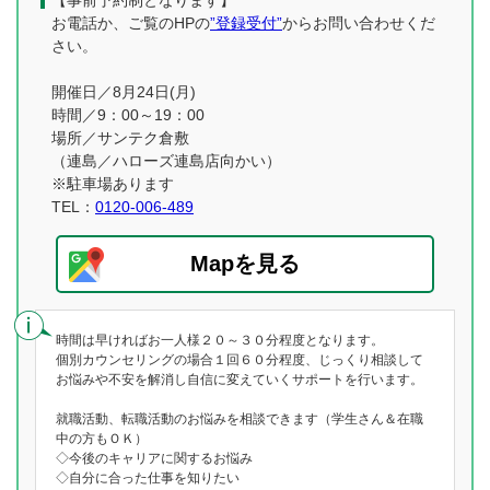
【事前予約制となります】
お電話か、ご覧のHPの
”登録受付”
からお問い合わせくだ
さい。
開催日／8月24日(月)
時間／9：00～19：00
場所／サンテク倉敷
（連島／ハローズ連島店向かい）
※駐車場あります
TEL：
0120-006-489
Mapを見る
時間は早ければお一人様２０～３０分程度となります。
個別カウンセリングの場合１回６０分程度、じっくり相談して
お悩みや不安を解消し自信に変えていくサポートを行います。
就職活動、転職活動のお悩みを相談できます（学生さん＆在職
中の方もＯＫ）
◇今後のキャリアに関するお悩み
◇自分に合った仕事を知りたい