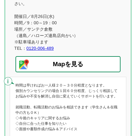
さい。
開催日／8月26日(水)
時間／9：00～19：00
場所／サンテク倉敷
（連島／ハローズ連島店向かい）
※駐車場あります
TEL：
0120-006-489
Mapを見る
時間は早ければお一人様２０～３０分程度となります。
個別カウンセリングの場合１回６０分程度、じっくり相談して
お悩みや不安を解消し自信に変えていくサポートを行います。
就職活動、転職活動のお悩みを相談できます（学生さん＆在職
中の方もＯＫ）
◇今後のキャリアに関するお悩み
◇自分に合った仕事を知りたい
◇面接や書類作成の悩み＆アドバイス