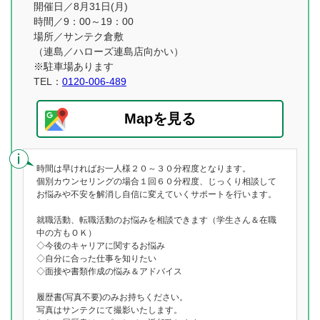
開催日／8月31日(月)
時間／9：00～19：00
場所／サンテク倉敷
（連島／ハローズ連島店向かい）
※駐車場あります
TEL：
0120-006-489
Mapを見る
時間は早ければお一人様２０～３０分程度となります。
個別カウンセリングの場合１回６０分程度、じっくり相談して
お悩みや不安を解消し自信に変えていくサポートを行います。
就職活動、転職活動のお悩みを相談できます（学生さん＆在職
中の方もＯＫ）
◇今後のキャリアに関するお悩み
◇自分に合った仕事を知りたい
◇面接や書類作成の悩み＆アドバイス
履歴書(写真不要)のみお持ちください。
写真はサンテクにて撮影いたします。