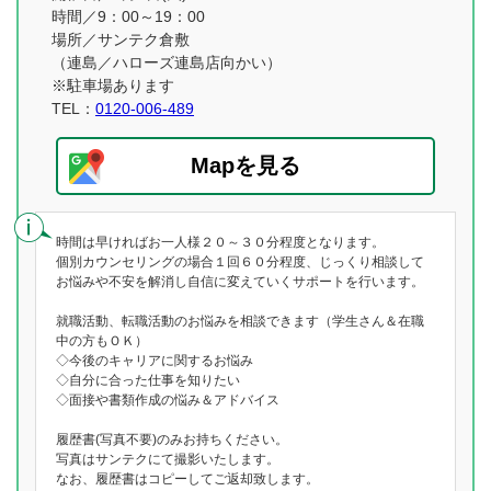
時間／9：00～19：00
場所／サンテク倉敷
（連島／ハローズ連島店向かい）
※駐車場あります
TEL：
0120-006-489
Mapを見る
時間は早ければお一人様２０～３０分程度となります。
個別カウンセリングの場合１回６０分程度、じっくり相談して
お悩みや不安を解消し自信に変えていくサポートを行います。
就職活動、転職活動のお悩みを相談できます（学生さん＆在職
中の方もＯＫ）
◇今後のキャリアに関するお悩み
◇自分に合った仕事を知りたい
◇面接や書類作成の悩み＆アドバイス
履歴書(写真不要)のみお持ちください。
写真はサンテクにて撮影いたします。
なお、履歴書はコピーしてご返却致します。