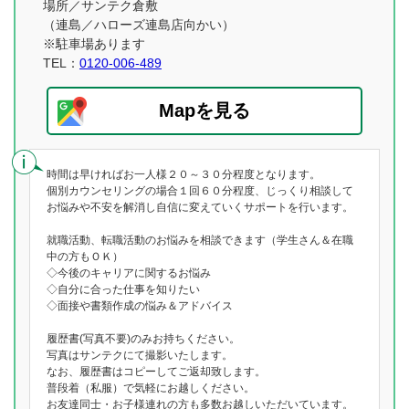
場所／サンテク倉敷
（連島／ハローズ連島店向かい）
※駐車場あります
TEL：
0120-006-489
Mapを見る
時間は早ければお一人様２０～３０分程度となります。
個別カウンセリングの場合１回６０分程度、じっくり相談して
お悩みや不安を解消し自信に変えていくサポートを行います。
就職活動、転職活動のお悩みを相談できます（学生さん＆在職
中の方もＯＫ）
◇今後のキャリアに関するお悩み
◇自分に合った仕事を知りたい
◇面接や書類作成の悩み＆アドバイス
履歴書(写真不要)のみお持ちください。
写真はサンテクにて撮影いたします。
なお、履歴書はコピーしてご返却致します。
普段着（私服）で気軽にお越しください。
お友達同士・お子様連れの方も多数お越しいただいています。