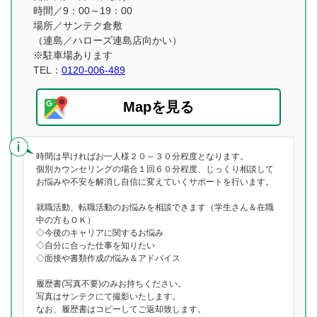
時間／9：00～19：00
場所／サンテク倉敷
（連島／ハローズ連島店向かい）
※駐車場あります
TEL：
0120-006-489
Mapを見る
時間は早ければお一人様２０～３０分程度となります。
個別カウンセリングの場合１回６０分程度、じっくり相談して
お悩みや不安を解消し自信に変えていくサポートを行います。
就職活動、転職活動のお悩みを相談できます（学生さん＆在職
中の方もＯＫ）
◇今後のキャリアに関するお悩み
◇自分に合った仕事を知りたい
◇面接や書類作成の悩み＆アドバイス
履歴書(写真不要)のみお持ちください。
写真はサンテクにて撮影いたします。
なお、履歴書はコピーしてご返却致します。