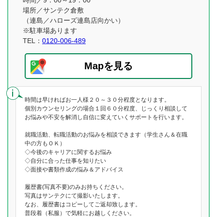
時間／9：00～19：00
場所／サンテク倉敷
（連島／ハローズ連島店向かい）
※駐車場あります
TEL：
0120-006-489
Mapを見る
時間は早ければお一人様２０～３０分程度となります。
個別カウンセリングの場合１回６０分程度、じっくり相談して
お悩みや不安を解消し自信に変えていくサポートを行います。
就職活動、転職活動のお悩みを相談できます（学生さん＆在職
中の方もＯＫ）
◇今後のキャリアに関するお悩み
◇自分に合った仕事を知りたい
◇面接や書類作成の悩み＆アドバイス
履歴書(写真不要)のみお持ちください。
写真はサンテクにて撮影いたします。
なお、履歴書はコピーしてご返却致します。
普段着（私服）で気軽にお越しください。