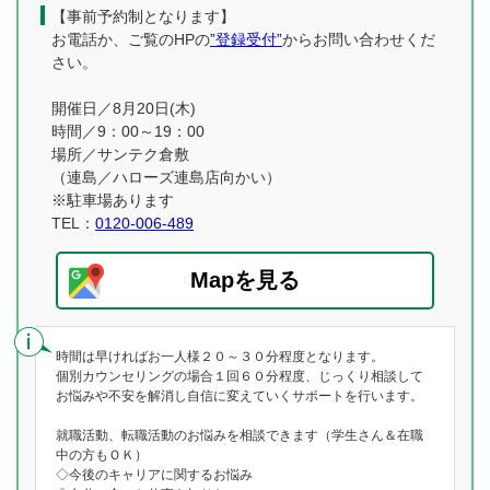
【事前予約制となります】
お電話か、ご覧のHPの
”登録受付”
からお問い合わせくだ
さい。
開催日／8月20日(木)
時間／9：00～19：00
場所／サンテク倉敷
（連島／ハローズ連島店向かい）
※駐車場あります
TEL：
0120-006-489
Mapを見る
時間は早ければお一人様２０～３０分程度となります。
個別カウンセリングの場合１回６０分程度、じっくり相談して
お悩みや不安を解消し自信に変えていくサポートを行います。
就職活動、転職活動のお悩みを相談できます（学生さん＆在職
中の方もＯＫ）
◇今後のキャリアに関するお悩み