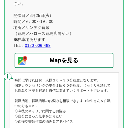
さい。
開催日／8月25日(火)
時間／9：00～19：00
場所／サンテク倉敷
（連島／ハローズ連島店向かい）
※駐車場あります
TEL：
0120-006-489
Mapを見る
時間は早ければお一人様２０～３０分程度となります。
個別カウンセリングの場合１回６０分程度、じっくり相談して
お悩みや不安を解消し自信に変えていくサポートを行います。
就職活動、転職活動のお悩みを相談できます（学生さん＆在職
中の方もＯＫ）
◇今後のキャリアに関するお悩み
◇自分に合った仕事を知りたい
◇面接や書類作成の悩み＆アドバイス