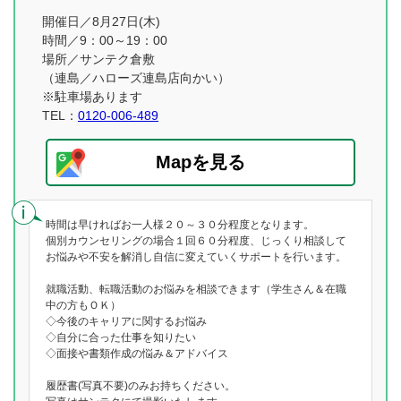
開催日／8月27日(木)
時間／9：00～19：00
場所／サンテク倉敷
（連島／ハローズ連島店向かい）
※駐車場あります
TEL：
0120-006-489
Mapを見る
時間は早ければお一人様２０～３０分程度となります。
個別カウンセリングの場合１回６０分程度、じっくり相談して
お悩みや不安を解消し自信に変えていくサポートを行います。
就職活動、転職活動のお悩みを相談できます（学生さん＆在職
中の方もＯＫ）
◇今後のキャリアに関するお悩み
◇自分に合った仕事を知りたい
◇面接や書類作成の悩み＆アドバイス
履歴書(写真不要)のみお持ちください。