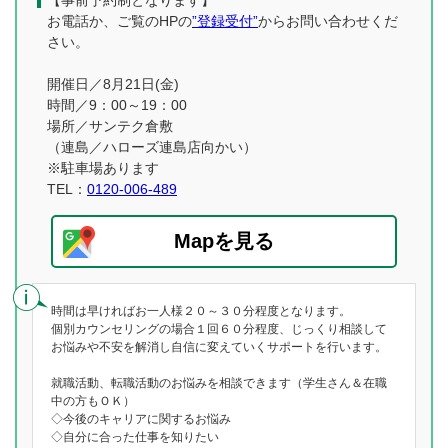
【事前予約制となります】
お電話か、ご覧のHPの
”登録受付”
からお問い合わせくだ
さい。
開催日／8月21日(金)
時間／9：00～19：00
場所／サンテク倉敷
（連島／ハローズ連島店向かい）
※駐車場あります
TEL：
0120-006-489
Mapを見る
時間は早ければお一人様２０～３０分程度となります。
個別カウンセリングの場合１回６０分程度、じっくり相談して
お悩みや不安を解消し自信に変えていくサポートを行います。
就職活動、転職活動のお悩みを相談できます（学生さん＆在職
中の方もＯＫ）
◇今後のキャリアに関するお悩み
◇自分に合った仕事を知りたい