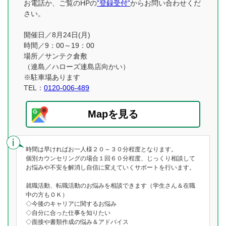
お電話か、ご覧のHPの
”登録受付”
からお問い合わせくだ
さい。
開催日／8月24日(月)
時間／9：00～19：00
場所／サンテク倉敷
（連島／ハローズ連島店向かい）
※駐車場あります
TEL：
0120-006-489
Mapを見る
時間は早ければお一人様２０～３０分程度となります。
個別カウンセリングの場合１回６０分程度、じっくり相談して
お悩みや不安を解消し自信に変えていくサポートを行います。
就職活動、転職活動のお悩みを相談できます（学生さん＆在職
中の方もＯＫ）
◇今後のキャリアに関するお悩み
◇自分に合った仕事を知りたい
◇面接や書類作成の悩み＆アドバイス