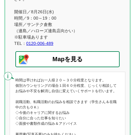
開催日／8月26日(水)
時間／9：00～19：00
場所／サンテク倉敷
（連島／ハローズ連島店向かい）
※駐車場あります
TEL：
0120-006-489
Mapを見る
時間は早ければお一人様２０～３０分程度となります。
個別カウンセリングの場合１回６０分程度、じっくり相談して
お悩みや不安を解消し自信に変えていくサポートを行います。
就職活動、転職活動のお悩みを相談できます（学生さん＆在職
中の方もＯＫ）
◇今後のキャリアに関するお悩み
◇自分に合った仕事を知りたい
◇面接や書類作成の悩み＆アドバイス
履歴書(写真不要)のみお持ちください。