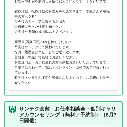
お悩みや不安を解消し自信に変えていくサポートを行います。
就職活動、転職活動のお悩みを相談できます（学生さん＆在職
中の方もＯＫ）
◇今後のキャリアに関するお悩み
◇自分に合った仕事を知りたい
◇面接や書類作成の悩み＆アドバイス
履歴書(写真不要)のみお持ちください。
写真はサンテクにて撮影いたします。
なお、履歴書はコピーしてご返却致します。
普段着（私服）で気軽にお越しください。
お友達同士・お子様連れの方も多数お越しいただいています。
ご要望に合わせて、電話・オンライン・出張でのご登録も行っ
ています。
時間外・休日問わず受付可能となりますので、お気軽にお問合
せください。
サンテク倉敷 お仕事相談会・個別キャリ
アカウンセリング（無料／予約制）（8月7
日開催）