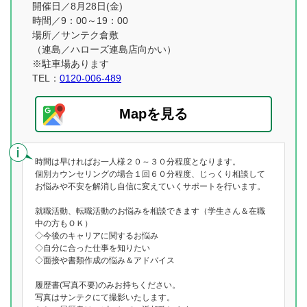
開催日／8月28日(金)
時間／9：00～19：00
場所／サンテク倉敷
（連島／ハローズ連島店向かい）
※駐車場あります
TEL：
0120-006-489
Mapを見る
時間は早ければお一人様２０～３０分程度となります。
個別カウンセリングの場合１回６０分程度、じっくり相談して
お悩みや不安を解消し自信に変えていくサポートを行います。
就職活動、転職活動のお悩みを相談できます（学生さん＆在職
中の方もＯＫ）
◇今後のキャリアに関するお悩み
◇自分に合った仕事を知りたい
◇面接や書類作成の悩み＆アドバイス
履歴書(写真不要)のみお持ちください。
写真はサンテクにて撮影いたします。