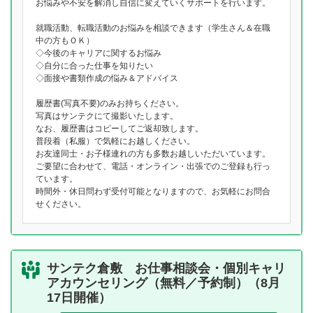
お悩みや不安を解消し自信に変えていくサポートを行います。
就職活動、転職活動のお悩みを相談できます（学生さん＆在職
中の方もＯＫ）
◇今後のキャリアに関するお悩み
◇自分に合った仕事を知りたい
◇面接や書類作成の悩み＆アドバイス
履歴書(写真不要)のみお持ちください。
写真はサンテクにて撮影いたします。
なお、履歴書はコピーしてご返却致します。
普段着（私服）で気軽にお越しください。
お友達同士・お子様連れの方も多数お越しいただいています。
ご要望に合わせて、電話・オンライン・出張でのご登録も行っ
ています。
時間外・休日問わず受付可能となりますので、お気軽にお問合
せください。
サンテク倉敷 お仕事相談会・個別キャリ
アカウンセリング（無料／予約制）（8月
17日開催）