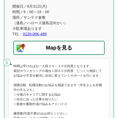
開催日／8月31日(月)
時間／9：00～19：00
場所／サンテク倉敷
（連島／ハローズ連島店向かい）
※駐車場あります
TEL：
0120-006-489
Mapを見る
時間は早ければお一人様２０～３０分程度となります。
個別カウンセリングの場合１回６０分程度、じっくり相談して
お悩みや不安を解消し自信に変えていくサポートを行います。
就職活動、転職活動のお悩みを相談できます（学生さん＆在職
中の方もＯＫ）
◇今後のキャリアに関するお悩み
◇自分に合った仕事を知りたい
◇面接や書類作成の悩み＆アドバイス
履歴書(写真不要)のみお持ちください。