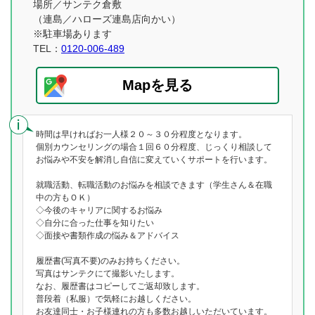
場所／サンテク倉敷
（連島／ハローズ連島店向かい）
※駐車場あります
TEL：
0120-006-489
Mapを見る
時間は早ければお一人様２０～３０分程度となります。
個別カウンセリングの場合１回６０分程度、じっくり相談して
お悩みや不安を解消し自信に変えていくサポートを行います。
就職活動、転職活動のお悩みを相談できます（学生さん＆在職
中の方もＯＫ）
◇今後のキャリアに関するお悩み
◇自分に合った仕事を知りたい
◇面接や書類作成の悩み＆アドバイス
履歴書(写真不要)のみお持ちください。
写真はサンテクにて撮影いたします。
なお、履歴書はコピーしてご返却致します。
普段着（私服）で気軽にお越しください。
お友達同士・お子様連れの方も多数お越しいただいています。