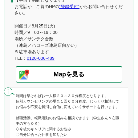
【事前予約制となります】
お電話か、ご覧のHPの
”登録受付”
からお問い合わせくだ
さい。
開催日／8月25日(火)
時間／9：00～19：00
場所／サンテク倉敷
（連島／ハローズ連島店向かい）
※駐車場あります
TEL：
0120-006-489
Mapを見る
時間は早ければお一人様２０～３０分程度となります。
個別カウンセリングの場合１回６０分程度、じっくり相談して
お悩みや不安を解消し自信に変えていくサポートを行います。
就職活動、転職活動のお悩みを相談できます（学生さん＆在職
中の方もＯＫ）
◇今後のキャリアに関するお悩み
◇自分に合った仕事を知りたい