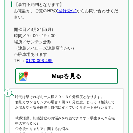
【事前予約制となります】
お電話か、ご覧のHPの
”登録受付”
からお問い合わせくだ
さい。
開催日／8月24日(月)
時間／9：00～19：00
場所／サンテク倉敷
（連島／ハローズ連島店向かい）
※駐車場あります
TEL：
0120-006-489
Mapを見る
時間は早ければお一人様２０～３０分程度となります。
個別カウンセリングの場合１回６０分程度、じっくり相談して
お悩みや不安を解消し自信に変えていくサポートを行います。
就職活動、転職活動のお悩みを相談できます（学生さん＆在職
中の方もＯＫ）
◇今後のキャリアに関するお悩み