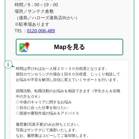
時間／9：00～19：00
場所／サンテク倉敷
（連島／ハローズ連島店向かい）
※駐車場あります
TEL：
0120-006-489
Mapを見る
時間は早ければお一人様２０～３０分程度となります。
個別カウンセリングの場合１回６０分程度、じっくり相談して
お悩みや不安を解消し自信に変えていくサポートを行います。
就職活動、転職活動のお悩みを相談できます（学生さん＆在職
中の方もＯＫ）
◇今後のキャリアに関するお悩み
◇自分に合った仕事を知りたい
◇面接や書類作成の悩み＆アドバイス
履歴書(写真不要)のみお持ちください。
写真はサンテクにて撮影いたします。
なお、履歴書はコピーしてご返却致します。