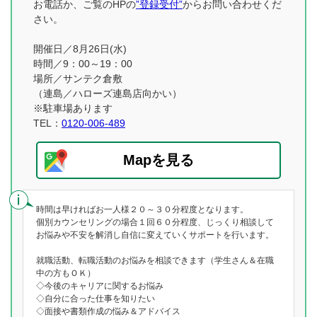
お電話か、ご覧のHPの
”登録受付”
からお問い合わせくだ
さい。
開催日／8月26日(水)
時間／9：00～19：00
場所／サンテク倉敷
（連島／ハローズ連島店向かい）
※駐車場あります
TEL：
0120-006-489
Mapを見る
時間は早ければお一人様２０～３０分程度となります。
個別カウンセリングの場合１回６０分程度、じっくり相談して
お悩みや不安を解消し自信に変えていくサポートを行います。
就職活動、転職活動のお悩みを相談できます（学生さん＆在職
中の方もＯＫ）
◇今後のキャリアに関するお悩み
◇自分に合った仕事を知りたい
◇面接や書類作成の悩み＆アドバイス