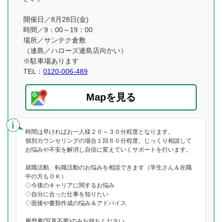
開催日／8月28日(金)
時間／9：00～19：00
場所／サンテク倉敷
（連島／ハローズ連島店向かい）
※駐車場あります
TEL：
0120-006-489
Mapを見る
時間は早ければお一人様２０～３０分程度となります。
個別カウンセリングの場合１回６０分程度、じっくり相談して
お悩みや不安を解消し自信に変えていくサポートを行います。
就職活動、転職活動のお悩みを相談できます（学生さん＆在職
中の方もＯＫ）
◇今後のキャリアに関するお悩み
◇自分に合った仕事を知りたい
◇面接や書類作成の悩み＆アドバイス
履歴書(写真不要)のみお持ちください。