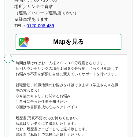
時間／9：00～19：00
場所／サンテク倉敷
（連島／ハローズ連島店向かい）
※駐車場あります
TEL：
0120-006-489
Mapを見る
時間は早ければお一人様２０～３０分程度となります。
個別カウンセリングの場合１回６０分程度、じっくり相談して
お悩みや不安を解消し自信に変えていくサポートを行います。
就職活動、転職活動のお悩みを相談できます（学生さん＆在職
中の方もＯＫ）
◇今後のキャリアに関するお悩み
◇自分に合った仕事を知りたい
◇面接や書類作成の悩み＆アドバイス
履歴書(写真不要)のみお持ちください。
写真はサンテクにて撮影いたします。
なお、履歴書はコピーしてご返却致します。
普段着（私服）で気軽にお越しください。