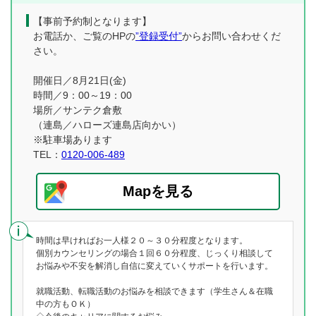
【事前予約制となります】
お電話か、ご覧のHPの
”登録受付”
からお問い合わせくだ
さい。
開催日／8月21日(金)
時間／9：00～19：00
場所／サンテク倉敷
（連島／ハローズ連島店向かい）
※駐車場あります
TEL：
0120-006-489
Mapを見る
時間は早ければお一人様２０～３０分程度となります。
個別カウンセリングの場合１回６０分程度、じっくり相談して
お悩みや不安を解消し自信に変えていくサポートを行います。
就職活動、転職活動のお悩みを相談できます（学生さん＆在職
中の方もＯＫ）