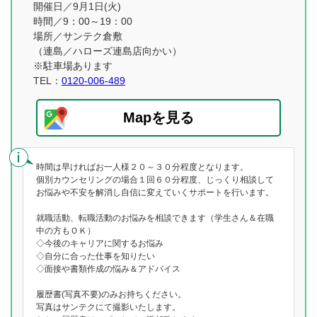
開催日／9月1日(火)
時間／9：00～19：00
場所／サンテク倉敷
（連島／ハローズ連島店向かい）
※駐車場あります
TEL：
0120-006-489
Mapを見る
時間は早ければお一人様２０～３０分程度となります。
個別カウンセリングの場合１回６０分程度、じっくり相談して
お悩みや不安を解消し自信に変えていくサポートを行います。
就職活動、転職活動のお悩みを相談できます（学生さん＆在職
中の方もＯＫ）
◇今後のキャリアに関するお悩み
◇自分に合った仕事を知りたい
◇面接や書類作成の悩み＆アドバイス
履歴書(写真不要)のみお持ちください。
写真はサンテクにて撮影いたします。