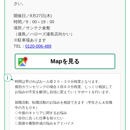
さい。
開催日／8月27日(木)
時間／9：00～19：00
場所／サンテク倉敷
（連島／ハローズ連島店向かい）
※駐車場あります
TEL：
0120-006-489
Mapを見る
時間は早ければお一人様２０～３０分程度となります。
個別カウンセリングの場合１回６０分程度、じっくり相談して
お悩みや不安を解消し自信に変えていくサポートを行います。
就職活動、転職活動のお悩みを相談できます（学生さん＆在職
中の方もＯＫ）
◇今後のキャリアに関するお悩み
◇自分に合った仕事を知りたい
◇面接や書類作成の悩み＆アドバイス