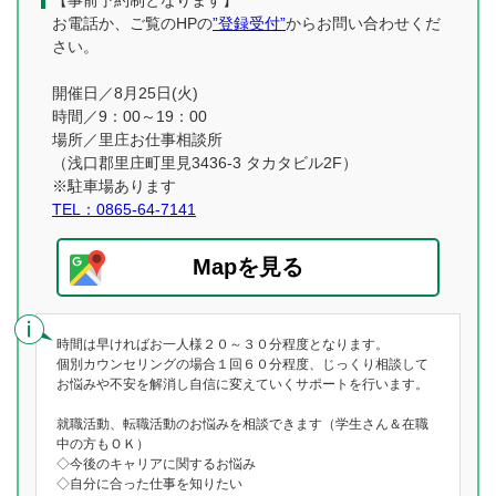
【事前予約制となります】
お電話か、ご覧のHPの
”登録受付”
からお問い合わせくだ
さい。
開催日／8月25日(火)
時間／9：00～19：00
場所／里庄お仕事相談所
（浅口郡里庄町里見3436-3 タカタビル2F）
※駐車場あります
TEL：0865-64-7141
Mapを見る
時間は早ければお一人様２０～３０分程度となります。
個別カウンセリングの場合１回６０分程度、じっくり相談して
お悩みや不安を解消し自信に変えていくサポートを行います。
就職活動、転職活動のお悩みを相談できます（学生さん＆在職
中の方もＯＫ）
◇今後のキャリアに関するお悩み
◇自分に合った仕事を知りたい