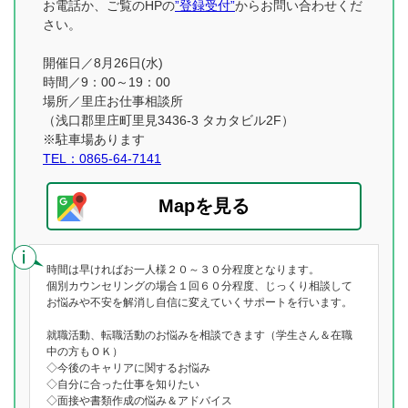
お電話か、ご覧のHPの
”登録受付”
からお問い合わせくだ
さい。
開催日／8月26日(水)
時間／9：00～19：00
場所／里庄お仕事相談所
（浅口郡里庄町里見3436-3 タカタビル2F）
※駐車場あります
TEL：0865-64-7141
Mapを見る
時間は早ければお一人様２０～３０分程度となります。
個別カウンセリングの場合１回６０分程度、じっくり相談して
お悩みや不安を解消し自信に変えていくサポートを行います。
就職活動、転職活動のお悩みを相談できます（学生さん＆在職
中の方もＯＫ）
◇今後のキャリアに関するお悩み
◇自分に合った仕事を知りたい
◇面接や書類作成の悩み＆アドバイス