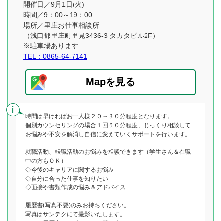
開催日／9月1日(火)
時間／9：00～19：00
場所／里庄お仕事相談所
（浅口郡里庄町里見3436-3 タカタビル2F）
※駐車場あります
TEL：0865-64-7141
Mapを見る
時間は早ければお一人様２０～３０分程度となります。
個別カウンセリングの場合１回６０分程度、じっくり相談して
お悩みや不安を解消し自信に変えていくサポートを行います。
就職活動、転職活動のお悩みを相談できます（学生さん＆在職
中の方もＯＫ）
◇今後のキャリアに関するお悩み
◇自分に合った仕事を知りたい
◇面接や書類作成の悩み＆アドバイス
履歴書(写真不要)のみお持ちください。
写真はサンテクにて撮影いたします。