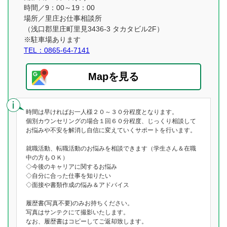
時間／9：00～19：00
場所／里庄お仕事相談所
（浅口郡里庄町里見3436-3 タカタビル2F）
※駐車場あります
TEL：0865-64-7141
Mapを見る
時間は早ければお一人様２０～３０分程度となります。
個別カウンセリングの場合１回６０分程度、じっくり相談して
お悩みや不安を解消し自信に変えていくサポートを行います。
就職活動、転職活動のお悩みを相談できます（学生さん＆在職
中の方もＯＫ）
◇今後のキャリアに関するお悩み
◇自分に合った仕事を知りたい
◇面接や書類作成の悩み＆アドバイス
履歴書(写真不要)のみお持ちください。
写真はサンテクにて撮影いたします。
なお、履歴書はコピーしてご返却致します。