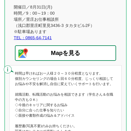
開催日／8月31日(月)
時間／9：00～19：00
場所／里庄お仕事相談所
（浅口郡里庄町里見3436-3 タカタビル2F）
※駐車場あります
TEL：0865-64-7141
Mapを見る
時間は早ければお一人様２０～３０分程度となります。
個別カウンセリングの場合１回６０分程度、じっくり相談して
お悩みや不安を解消し自信に変えていくサポートを行います。
就職活動、転職活動のお悩みを相談できます（学生さん＆在職
中の方もＯＫ）
◇今後のキャリアに関するお悩み
◇自分に合った仕事を知りたい
◇面接や書類作成の悩み＆アドバイス
履歴書(写真不要)のみお持ちください。