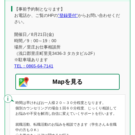
【事前予約制となります】
お電話か、ご覧のHPの
”登録受付”
からお問い合わせくだ
さい。
開催日／8月21日(金)
時間／9：00～19：00
場所／里庄お仕事相談所
（浅口郡里庄町里見3436-3 タカタビル2F）
※駐車場あります
TEL：0865-64-7141
Mapを見る
時間は早ければお一人様２０～３０分程度となります。
個別カウンセリングの場合１回６０分程度、じっくり相談して
お悩みや不安を解消し自信に変えていくサポートを行います。
就職活動、転職活動のお悩みを相談できます（学生さん＆在職
中の方もＯＫ）