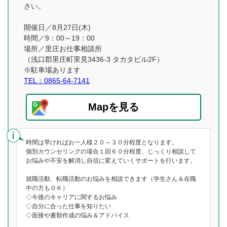
さい。
開催日／8月27日(木)
時間／9：00～19：00
場所／里庄お仕事相談所
（浅口郡里庄町里見3436-3 タカタビル2F）
※駐車場あります
TEL：0865-64-7141
Mapを見る
時間は早ければお一人様２０～３０分程度となります。
個別カウンセリングの場合１回６０分程度、じっくり相談して
お悩みや不安を解消し自信に変えていくサポートを行います。
就職活動、転職活動のお悩みを相談できます（学生さん＆在職
中の方もＯＫ）
◇今後のキャリアに関するお悩み
◇自分に合った仕事を知りたい
◇面接や書類作成の悩み＆アドバイス