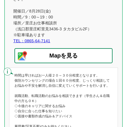
開催日／8月28日(金)
時間／9：00～19：00
場所／里庄お仕事相談所
（浅口郡里庄町里見3436-3 タカタビル2F）
※駐車場あります
TEL：0865-64-7141
Mapを見る
時間は早ければお一人様２０～３０分程度となります。
個別カウンセリングの場合１回６０分程度、じっくり相談して
お悩みや不安を解消し自信に変えていくサポートを行います。
就職活動、転職活動のお悩みを相談できます（学生さん＆在職
中の方もＯＫ）
◇今後のキャリアに関するお悩み
◇自分に合った仕事を知りたい
◇面接や書類作成の悩み＆アドバイス
履歴書(写真不要)のみお持ちください。