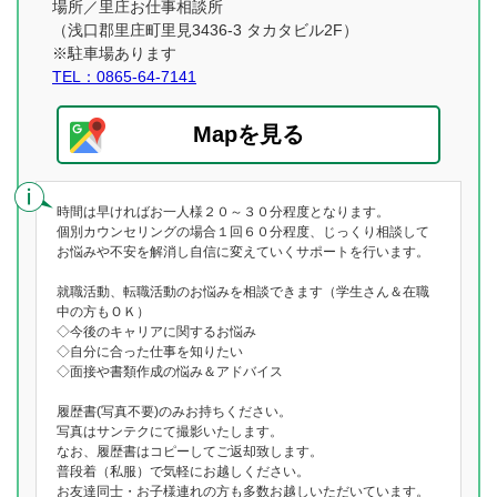
場所／里庄お仕事相談所
（浅口郡里庄町里見3436-3 タカタビル2F）
※駐車場あります
TEL：0865-64-7141
Mapを見る
時間は早ければお一人様２０～３０分程度となります。
個別カウンセリングの場合１回６０分程度、じっくり相談して
お悩みや不安を解消し自信に変えていくサポートを行います。
就職活動、転職活動のお悩みを相談できます（学生さん＆在職
中の方もＯＫ）
◇今後のキャリアに関するお悩み
◇自分に合った仕事を知りたい
◇面接や書類作成の悩み＆アドバイス
履歴書(写真不要)のみお持ちください。
写真はサンテクにて撮影いたします。
なお、履歴書はコピーしてご返却致します。
普段着（私服）で気軽にお越しください。
お友達同士・お子様連れの方も多数お越しいただいています。