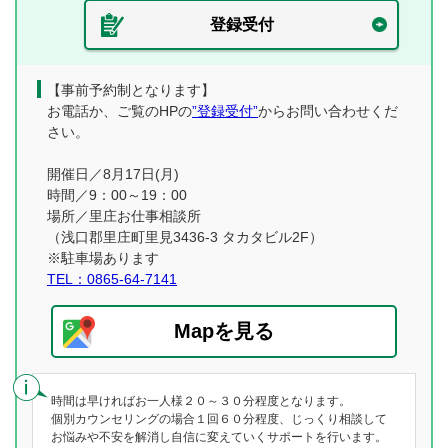
登録受付
【事前予約制となります】
お電話か、ご覧のHPの
”登録受付”
からお問い合わせくだ
さい。
開催日／8月17日(月)
時間／9：00～19：00
場所／里庄お仕事相談所
（浅口郡里庄町里見3436-3 タカタビル2F）
※駐車場あります
TEL：0865-64-7141
Mapを見る
時間は早ければお一人様２０～３０分程度となります。
個別カウンセリングの場合１回６０分程度、じっくり相談して
お悩みや不安を解消し自信に変えていくサポートを行います。