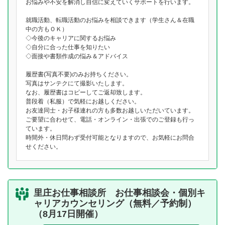
お悩みや不安を解消し自信に変えていくサポートを行います。
就職活動、転職活動のお悩みを相談できます（学生さん＆在職
中の方もＯＫ）
◇今後のキャリアに関するお悩み
◇自分に合った仕事を知りたい
◇面接や書類作成の悩み＆アドバイス
履歴書(写真不要)のみお持ちください。
写真はサンテクにて撮影いたします。
なお、履歴書はコピーしてご返却致します。
普段着（私服）で気軽にお越しください。
お友達同士・お子様連れの方も多数お越しいただいています。
ご要望に合わせて、電話・オンライン・出張でのご登録も行っ
ています。
時間外・休日問わず受付可能となりますので、お気軽にお問合
せください。
里庄お仕事相談所 お仕事相談会・個別キ
ャリアカウンセリング（無料／予約制）
（8月17日開催）