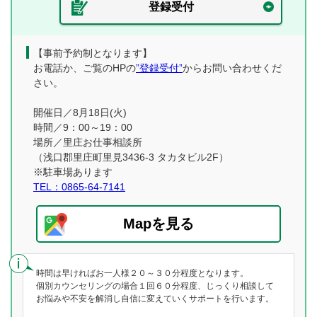
登録受付
【事前予約制となります】
お電話か、ご覧のHPの
”登録受付”
からお問い合わせくだ
さい。
開催日／8月18日(火)
時間／9：00～19：00
場所／里庄お仕事相談所
（浅口郡里庄町里見3436-3 タカタビル2F）
※駐車場あります
TEL：0865-64-7141
Mapを見る
時間は早ければお一人様２０～３０分程度となります。
個別カウンセリングの場合１回６０分程度、じっくり相談して
お悩みや不安を解消し自信に変えていくサポートを行います。