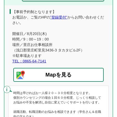
【事前予約制となります】
お電話か、ご覧のHPの
”登録受付”
からお問い合わせくだ
さい。
開催日／8月20日(木)
時間／9：00～19：00
場所／里庄お仕事相談所
（浅口郡里庄町里見3436-3 タカタビル2F）
※駐車場あります
TEL：0865-64-7141
Mapを見る
時間は早ければお一人様２０～３０分程度となります。
個別カウンセリングの場合１回６０分程度、じっくり相談して
お悩みや不安を解消し自信に変えていくサポートを行います。
就職活動、転職活動のお悩みを相談できます（学生さん＆在職
中の方もＯＫ）