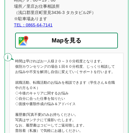
時間／9：00～19：00
場所／里庄お仕事相談所
（浅口郡里庄町里見3436-3 タカタビル2F）
※駐車場あります
TEL：0865-64-7141
Mapを見る
時間は早ければお一人様２０～３０分程度となります。
個別カウンセリングの場合１回６０分程度、じっくり相談して
お悩みや不安を解消し自信に変えていくサポートを行います。
就職活動、転職活動のお悩みを相談できます（学生さん＆在職
中の方もＯＫ）
◇今後のキャリアに関するお悩み
◇自分に合った仕事を知りたい
◇面接や書類作成の悩み＆アドバイス
履歴書(写真不要)のみお持ちください。
写真はサンテクにて撮影いたします。
なお、履歴書はコピーしてご返却致します。
普段着（私服）で気軽にお越しください。