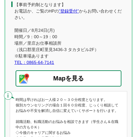
【事前予約制となります】
お電話か、ご覧のHPの
”登録受付”
からお問い合わせくだ
さい。
開催日／8月24日(月)
時間／9：00～19：00
場所／里庄お仕事相談所
（浅口郡里庄町里見3436-3 タカタビル2F）
※駐車場あります
TEL：0865-64-7141
Mapを見る
時間は早ければお一人様２０～３０分程度となります。
個別カウンセリングの場合１回６０分程度、じっくり相談して
お悩みや不安を解消し自信に変えていくサポートを行います。
就職活動、転職活動のお悩みを相談できます（学生さん＆在職
中の方もＯＫ）
◇今後のキャリアに関するお悩み