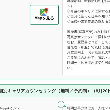
就職活動、転職活動のお悩
Ｋ）
◇今後のキャリアに関する
◇自分に合った仕事を知り
Mapを見る
◇面接や書類作成の悩み＆
履歴書(写真不要)のみお持
写真はサンテクにて撮影い
なお、履歴書はコピーして
普段着（私服）で気軽にお
お友達同士・お子様連れの
ご要望に合わせて、電話・
時間外・休日問わず受付可
い。
個別キャリアカウンセリング（無料／予約制）（8月20
時間は早ければお一人様２
合わせくださ