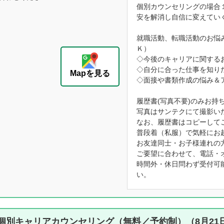
個別カウンセリングの場合
安を解消し自信に変えてい
就職活動、転職活動のお悩
Ｋ）
◇今後のキャリアに関する
◇自分に合った仕事を知り
Mapを見る
◇面接や書類作成の悩み＆
履歴書(写真不要)のみお持
写真はサンテクにて撮影い
なお、履歴書はコピーして
普段着（私服）で気軽にお
お友達同士・お子様連れの
ご要望に合わせて、電話・
時間外・休日問わず受付可
い。
個別キャリアカウンセリング（無料／予約制）（8月21