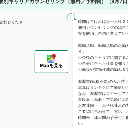
個別キャリアカウンセリング（無料／予約制）（8月7日
時間は早ければお一人様２
合わせくださ
個別カウンセリングの場合
安を解消し自信に変えてい
就職活動、転職活動のお悩
Ｋ）
◇今後のキャリアに関する
◇自分に合った仕事を知り
Mapを見る
◇面接や書類作成の悩み＆
履歴書(写真不要)のみお持
写真はサンテクにて撮影い
なお、履歴書はコピーして
普段着（私服）で気軽にお
お友達同士・お子様連れの
ご要望に合わせて、電話・
時間外・休日問わず受付可
い。