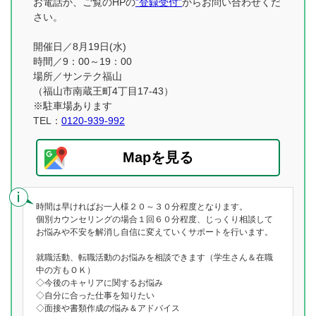
お電話か、ご覧のHPの
”登録受付”
からお問い合わせくだ
さい。
開催日／8月19日(水)
時間／9：00～19：00
場所／サンテク福山
（福山市南蔵王町4丁目17-43）
※駐車場あります
TEL：
0120-939-992
Mapを見る
時間は早ければお一人様２０～３０分程度となります。
個別カウンセリングの場合１回６０分程度、じっくり相談して
お悩みや不安を解消し自信に変えていくサポートを行います。
就職活動、転職活動のお悩みを相談できます（学生さん＆在職
中の方もＯＫ）
◇今後のキャリアに関するお悩み
◇自分に合った仕事を知りたい
◇面接や書類作成の悩み＆アドバイス