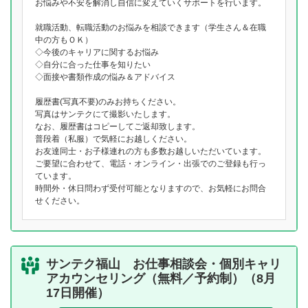
お悩みや不安を解消し自信に変えていくサポートを行います。
就職活動、転職活動のお悩みを相談できます（学生さん＆在職
中の方もＯＫ）
◇今後のキャリアに関するお悩み
◇自分に合った仕事を知りたい
◇面接や書類作成の悩み＆アドバイス
履歴書(写真不要)のみお持ちください。
写真はサンテクにて撮影いたします。
なお、履歴書はコピーしてご返却致します。
普段着（私服）で気軽にお越しください。
お友達同士・お子様連れの方も多数お越しいただいています。
ご要望に合わせて、電話・オンライン・出張でのご登録も行っ
ています。
時間外・休日問わず受付可能となりますので、お気軽にお問合
せください。
サンテク福山 お仕事相談会・個別キャリ
アカウンセリング（無料／予約制）（8月
17日開催）