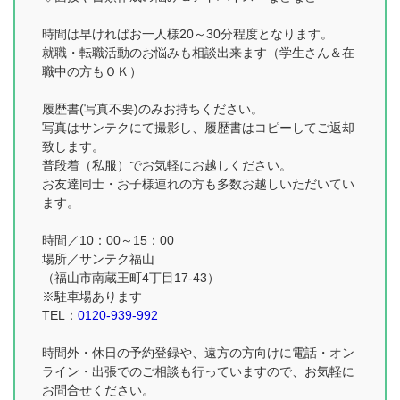
時間は早ければお一人様20～30分程度となります。
就職・転職活動のお悩みも相談出来ます（学生さん＆在
職中の方もＯＫ）
履歴書(写真不要)のみお持ちください。
写真はサンテクにて撮影し、履歴書はコピーしてご返却
致します。
普段着（私服）でお気軽にお越しください。
お友達同士・お子様連れの方も多数お越しいただいてい
ます。
時間／10：00～15：00
場所／サンテク福山
（福山市南蔵王町4丁目17-43）
※駐車場あります
TEL：
0120-939-992
時間外・休日の予約登録や、遠方の方向けに電話・オン
ライン・出張でのご相談も行っていますので、お気軽に
お問合せください。