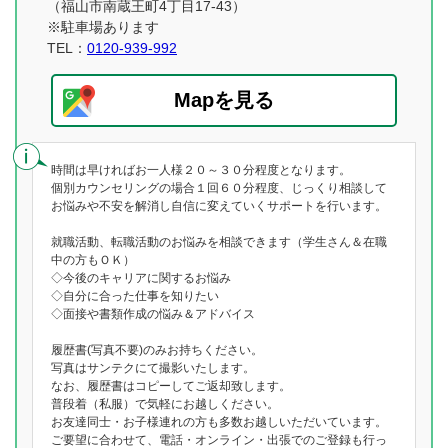
（福山市南蔵王町4丁目17-43）
※駐車場あります
TEL：
0120-939-992
Mapを見る
時間は早ければお一人様２０～３０分程度となります。
個別カウンセリングの場合１回６０分程度、じっくり相談して
お悩みや不安を解消し自信に変えていくサポートを行います。
就職活動、転職活動のお悩みを相談できます（学生さん＆在職
中の方もＯＫ）
◇今後のキャリアに関するお悩み
◇自分に合った仕事を知りたい
◇面接や書類作成の悩み＆アドバイス
履歴書(写真不要)のみお持ちください。
写真はサンテクにて撮影いたします。
なお、履歴書はコピーしてご返却致します。
普段着（私服）で気軽にお越しください。
お友達同士・お子様連れの方も多数お越しいただいています。
ご要望に合わせて、電話・オンライン・出張でのご登録も行っ