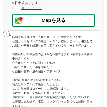
※駐車場あります
TEL：
0120-939-992
Mapを見る
時間は早ければお一人様２０～３０分程度となります。
個別カウンセリングの場合１回６０分程度、じっくり相談して
お悩みや不安を解消し自信に変えていくサポートを行います。
就職活動、転職活動のお悩みを相談できます（学生さん＆在職
中の方もＯＫ）
◇今後のキャリアに関するお悩み
◇自分に合った仕事を知りたい
◇面接や書類作成の悩み＆アドバイス
履歴書(写真不要)のみお持ちください。
写真はサンテクにて撮影いたします。
なお、履歴書はコピーしてご返却致します。
普段着（私服）で気軽にお越しください。
お友達同士・お子様連れの方も多数お越しいただいています。
ご要望に合わせて、電話・オンライン・出張でのご登録も行っ
ています。