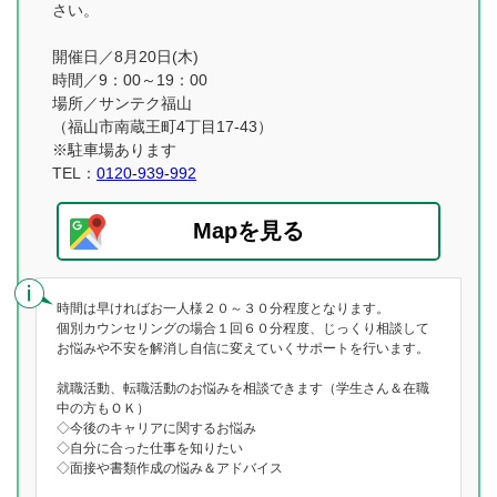
さい。
開催日／8月20日(木)
時間／9：00～19：00
場所／サンテク福山
（福山市南蔵王町4丁目17-43）
※駐車場あります
TEL：
0120-939-992
Mapを見る
時間は早ければお一人様２０～３０分程度となります。
個別カウンセリングの場合１回６０分程度、じっくり相談して
お悩みや不安を解消し自信に変えていくサポートを行います。
就職活動、転職活動のお悩みを相談できます（学生さん＆在職
中の方もＯＫ）
◇今後のキャリアに関するお悩み
◇自分に合った仕事を知りたい
◇面接や書類作成の悩み＆アドバイス