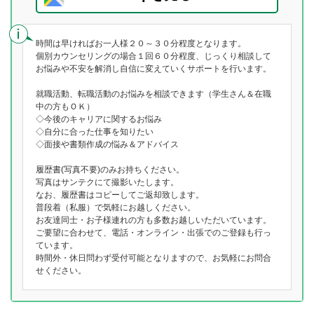
時間は早ければお一人様２０～３０分程度となります。
個別カウンセリングの場合１回６０分程度、じっくり相談して
お悩みや不安を解消し自信に変えていくサポートを行います。
就職活動、転職活動のお悩みを相談できます（学生さん＆在職
中の方もＯＫ）
◇今後のキャリアに関するお悩み
◇自分に合った仕事を知りたい
◇面接や書類作成の悩み＆アドバイス
履歴書(写真不要)のみお持ちください。
写真はサンテクにて撮影いたします。
なお、履歴書はコピーしてご返却致します。
普段着（私服）で気軽にお越しください。
お友達同士・お子様連れの方も多数お越しいただいています。
ご要望に合わせて、電話・オンライン・出張でのご登録も行っ
ています。
時間外・休日問わず受付可能となりますので、お気軽にお問合
せください。