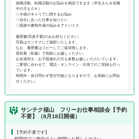
就職活動、転職活動のお悩みを相談できます（学生さん＆在職
中の方もＯＫ）
◇今後のキャリアに関するお悩み
◇自分に合った仕事を知りたい
◇面接や書類作成の悩み＆アドバイス
履歴書(写真不要)のみお持ちください。
写真はサンテクにて撮影いたします。
なお、履歴書はコピーしてご返却致します。
普段着（私服）で気軽にお越しください。
お友達同士・お子様連れの方も多数お越しいただいています。
ご要望に合わせて、電話・オンライン・出張でのご登録も行っ
ています。
時間外・休日問わず受付可能となりますので、お気軽にお問合
せください。
サンテク福山 フリーお仕事相談会【予約
不要】（8月18日開催）
【予約不要です】
時間内でご都合のよい時間にお越しください。