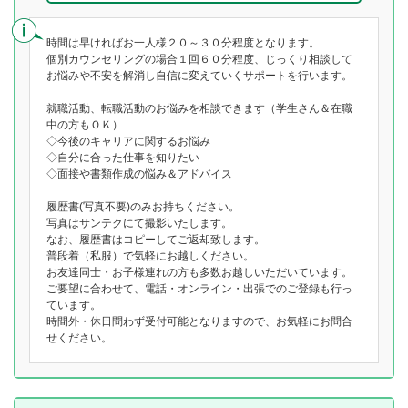
時間は早ければお一人様２０～３０分程度となります。
個別カウンセリングの場合１回６０分程度、じっくり相談して
お悩みや不安を解消し自信に変えていくサポートを行います。
就職活動、転職活動のお悩みを相談できます（学生さん＆在職
中の方もＯＫ）
◇今後のキャリアに関するお悩み
◇自分に合った仕事を知りたい
◇面接や書類作成の悩み＆アドバイス
履歴書(写真不要)のみお持ちください。
写真はサンテクにて撮影いたします。
なお、履歴書はコピーしてご返却致します。
普段着（私服）で気軽にお越しください。
お友達同士・お子様連れの方も多数お越しいただいています。
ご要望に合わせて、電話・オンライン・出張でのご登録も行っ
ています。
時間外・休日問わず受付可能となりますので、お気軽にお問合
せください。