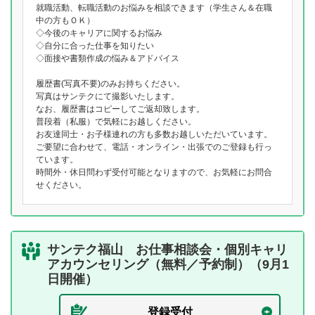
就職活動、転職活動のお悩みを相談できます（学生さん＆在職
中の方もＯＫ）
◇今後のキャリアに関するお悩み
◇自分に合った仕事を知りたい
◇面接や書類作成の悩み＆アドバイス
履歴書(写真不要)のみお持ちください。
写真はサンテクにて撮影いたします。
なお、履歴書はコピーしてご返却致します。
普段着（私服）で気軽にお越しください。
お友達同士・お子様連れの方も多数お越しいただいています。
ご要望に合わせて、電話・オンライン・出張でのご登録も行っ
ています。
時間外・休日問わず受付可能となりますので、お気軽にお問合
せください。
サンテク福山 お仕事相談会・個別キャリ
アカウンセリング（無料／予約制）（9月1
日開催）
登録受付