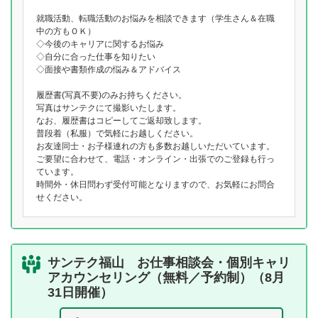
就職活動、転職活動のお悩みを相談できます（学生さん＆在職
中の方もＯＫ）
◇今後のキャリアに関するお悩み
◇自分に合った仕事を知りたい
◇面接や書類作成の悩み＆アドバイス
履歴書(写真不要)のみお持ちください。
写真はサンテクにて撮影いたします。
なお、履歴書はコピーしてご返却致します。
普段着（私服）で気軽にお越しください。
お友達同士・お子様連れの方も多数お越しいただいています。
ご要望に合わせて、電話・オンライン・出張でのご登録も行っ
ています。
時間外・休日問わず受付可能となりますので、お気軽にお問合
せください。
サンテク福山 お仕事相談会・個別キャリ
アカウンセリング（無料／予約制）（8月
31日開催）