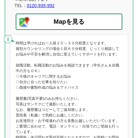
TEL：
0120-939-992
Mapを見る
時間は早ければお一人様２０～３０分程度となります。
個別カウンセリングの場合１回６０分程度、じっくり相談して
お悩みや不安を解消し自信に変えていくサポートを行います。
就職活動、転職活動のお悩みを相談できます（学生さん＆在職
中の方もＯＫ）
◇今後のキャリアに関するお悩み
◇自分に合った仕事を知りたい
◇面接や書類作成の悩み＆アドバイス
履歴書(写真不要)のみお持ちください。
写真はサンテクにて撮影いたします。
なお、履歴書はコピーしてご返却致します。
普段着（私服）で気軽にお越しください。
お友達同士・お子様連れの方も多数お越しいただいています。
ご要望に合わせて、電話・オンライン・出張でのご登録も行っ
ています。
時間外・休日問わず受付可能となりますので、お気軽にお問合