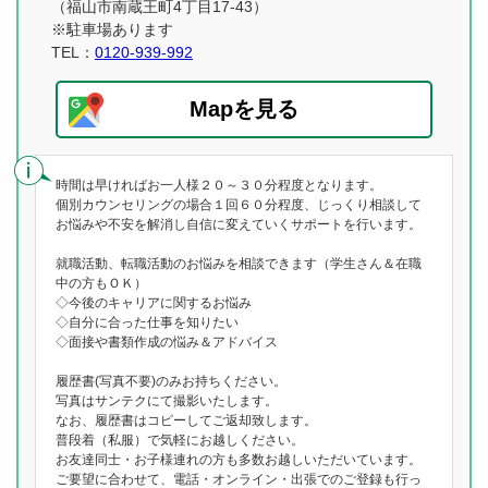
（福山市南蔵王町4丁目17-43）
※駐車場あります
TEL：
0120-939-992
Mapを見る
時間は早ければお一人様２０～３０分程度となります。
個別カウンセリングの場合１回６０分程度、じっくり相談して
お悩みや不安を解消し自信に変えていくサポートを行います。
就職活動、転職活動のお悩みを相談できます（学生さん＆在職
中の方もＯＫ）
◇今後のキャリアに関するお悩み
◇自分に合った仕事を知りたい
◇面接や書類作成の悩み＆アドバイス
履歴書(写真不要)のみお持ちください。
写真はサンテクにて撮影いたします。
なお、履歴書はコピーしてご返却致します。
普段着（私服）で気軽にお越しください。
お友達同士・お子様連れの方も多数お越しいただいています。
ご要望に合わせて、電話・オンライン・出張でのご登録も行っ