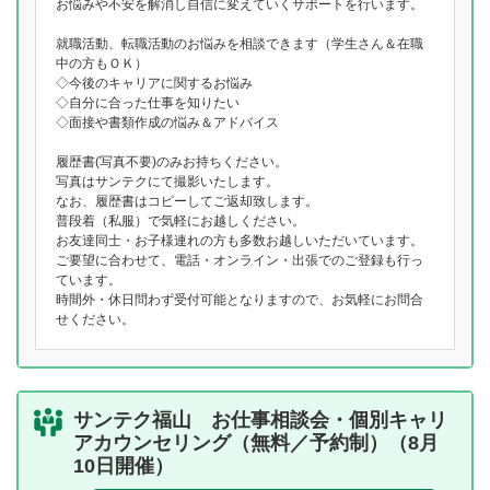
お悩みや不安を解消し自信に変えていくサポートを行います。
就職活動、転職活動のお悩みを相談できます（学生さん＆在職
中の方もＯＫ）
◇今後のキャリアに関するお悩み
◇自分に合った仕事を知りたい
◇面接や書類作成の悩み＆アドバイス
履歴書(写真不要)のみお持ちください。
写真はサンテクにて撮影いたします。
なお、履歴書はコピーしてご返却致します。
普段着（私服）で気軽にお越しください。
お友達同士・お子様連れの方も多数お越しいただいています。
ご要望に合わせて、電話・オンライン・出張でのご登録も行っ
ています。
時間外・休日問わず受付可能となりますので、お気軽にお問合
せください。
サンテク福山 お仕事相談会・個別キャリ
アカウンセリング（無料／予約制）（8月
10日開催）