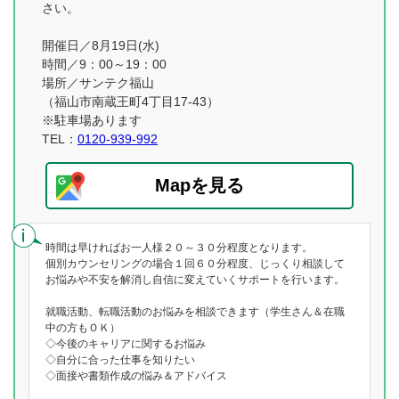
さい。
開催日／8月19日(水)
時間／9：00～19：00
場所／サンテク福山
（福山市南蔵王町4丁目17-43）
※駐車場あります
TEL：
0120-939-992
Mapを見る
時間は早ければお一人様２０～３０分程度となります。
個別カウンセリングの場合１回６０分程度、じっくり相談して
お悩みや不安を解消し自信に変えていくサポートを行います。
就職活動、転職活動のお悩みを相談できます（学生さん＆在職
中の方もＯＫ）
◇今後のキャリアに関するお悩み
◇自分に合った仕事を知りたい
◇面接や書類作成の悩み＆アドバイス