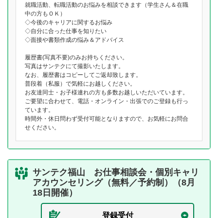
就職活動、転職活動のお悩みを相談できます（学生さん＆在職
中の方もＯＫ）
◇今後のキャリアに関するお悩み
◇自分に合った仕事を知りたい
◇面接や書類作成の悩み＆アドバイス
履歴書(写真不要)のみお持ちください。
写真はサンテクにて撮影いたします。
なお、履歴書はコピーしてご返却致します。
普段着（私服）で気軽にお越しください。
お友達同士・お子様連れの方も多数お越しいただいています。
ご要望に合わせて、電話・オンライン・出張でのご登録も行っ
ています。
時間外・休日問わず受付可能となりますので、お気軽にお問合
せください。
サンテク福山 お仕事相談会・個別キャリ
アカウンセリング（無料／予約制）（8月
18日開催）
登録受付