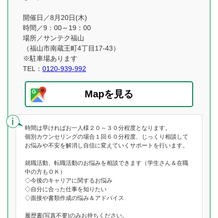
開催日／8月20日(木)
時間／9：00～19：00
場所／サンテク福山
（福山市南蔵王町4丁目17-43）
※駐車場あります
TEL：
0120-939-992
Mapを見る
時間は早ければお一人様２０～３０分程度となります。
個別カウンセリングの場合１回６０分程度、じっくり相談して
お悩みや不安を解消し自信に変えていくサポートを行います。
就職活動、転職活動のお悩みを相談できます（学生さん＆在職
中の方もＯＫ）
◇今後のキャリアに関するお悩み
◇自分に合った仕事を知りたい
◇面接や書類作成の悩み＆アドバイス
履歴書(写真不要)のみお持ちください。