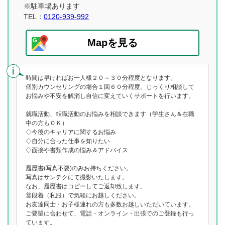
※駐車場あります
TEL：
0120-939-992
Mapを見る
時間は早ければお一人様２０～３０分程度となります。
個別カウンセリングの場合１回６０分程度、じっくり相談して
お悩みや不安を解消し自信に変えていくサポートを行います。
就職活動、転職活動のお悩みを相談できます（学生さん＆在職
中の方もＯＫ）
◇今後のキャリアに関するお悩み
◇自分に合った仕事を知りたい
◇面接や書類作成の悩み＆アドバイス
履歴書(写真不要)のみお持ちください。
写真はサンテクにて撮影いたします。
なお、履歴書はコピーしてご返却致します。
普段着（私服）で気軽にお越しください。
お友達同士・お子様連れの方も多数お越しいただいています。
ご要望に合わせて、電話・オンライン・出張でのご登録も行っ
ています。