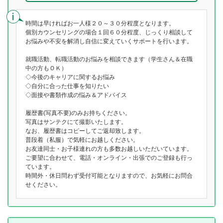
時間は早ければお一人様２０～３０分程度となります。
個別カウンセリングの場合１回６０分程度、じっくり相談して
お悩みや不安を解消し自信に変えていくサポートを行います。
就職活動、転職活動のお悩みを相談できます（学生さん＆在職
中の方もＯＫ）
◇今後のキャリアに関するお悩み
◇自分に合った仕事を知りたい
◇面接や書類作成の悩み＆アドバイス
履歴書(写真不要)のみお持ちください。
写真はサンテクにて撮影いたします。
なお、履歴書はコピーしてご返却致します。
普段着（私服）で気軽にお越しください。
お友達同士・お子様連れの方も多数お越しいただいています。
ご要望に合わせて、電話・オンライン・出張でのご登録も行っ
ています。
時間外・休日問わず受付可能となりますので、お気軽にお問合
せください。