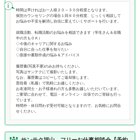
時間は早ければお一人様２０～３０分程度となります。
個別カウンセリングの場合１回６０分程度、じっくり相談して
お悩みや不安を解消し自信に変えていくサポートを行います。
就職活動、転職活動のお悩みを相談できます（学生さん＆在職
中の方もＯＫ）
◇今後のキャリアに関するお悩み
◇自分に合った仕事を知りたい
◇面接や書類作成の悩み＆アドバイス
履歴書(写真不要)のみお持ちください。
写真はサンテクにて撮影いたします。
なお、履歴書はコピーしてご返却致します。
普段着（私服）で気軽にお越しください。
お友達同士・お子様連れの方も多数お越しいただいています。
ご要望に合わせて、電話・オンライン・出張でのご登録も行っ
ています。
時間外・休日問わず受付可能となりますので、お気軽にお問合
せください。