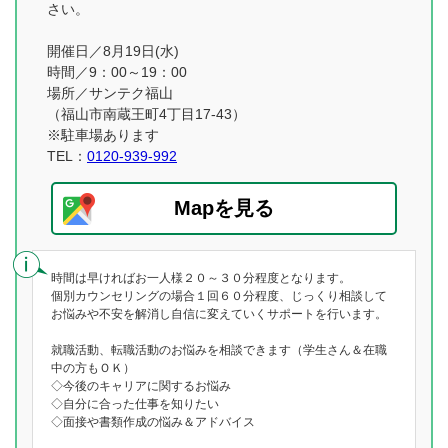
さい。
開催日／8月19日(水)
時間／9：00～19：00
場所／サンテク福山
（福山市南蔵王町4丁目17-43）
※駐車場あります
TEL：
0120-939-992
Mapを見る
時間は早ければお一人様２０～３０分程度となります。
個別カウンセリングの場合１回６０分程度、じっくり相談して
お悩みや不安を解消し自信に変えていくサポートを行います。
就職活動、転職活動のお悩みを相談できます（学生さん＆在職
中の方もＯＫ）
◇今後のキャリアに関するお悩み
◇自分に合った仕事を知りたい
◇面接や書類作成の悩み＆アドバイス