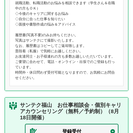
就職活動、転職活動のお悩みを相談できます（学生さん＆在職
中の方もＯＫ）
◇今後のキャリアに関するお悩み
◇自分に合った仕事を知りたい
◇面接や書類作成の悩み＆アドバイス
履歴書(写真不要)のみお持ちください。
写真はサンテクにて撮影いたします。
なお、履歴書はコピーしてご返却致します。
普段着（私服）で気軽にお越しください。
お友達同士・お子様連れの方も多数お越しいただいています。
ご要望に合わせて、電話・オンライン・出張でのご登録も行っ
ています。
時間外・休日問わず受付可能となりますので、お気軽にお問合
せください。
サンテク福山 お仕事相談会・個別キャリ
アカウンセリング（無料／予約制）（8月
18日開催）
登録受付