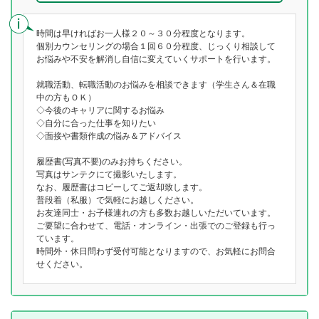
時間は早ければお一人様２０～３０分程度となります。
個別カウンセリングの場合１回６０分程度、じっくり相談して
お悩みや不安を解消し自信に変えていくサポートを行います。
就職活動、転職活動のお悩みを相談できます（学生さん＆在職
中の方もＯＫ）
◇今後のキャリアに関するお悩み
◇自分に合った仕事を知りたい
◇面接や書類作成の悩み＆アドバイス
履歴書(写真不要)のみお持ちください。
写真はサンテクにて撮影いたします。
なお、履歴書はコピーしてご返却致します。
普段着（私服）で気軽にお越しください。
お友達同士・お子様連れの方も多数お越しいただいています。
ご要望に合わせて、電話・オンライン・出張でのご登録も行っ
ています。
時間外・休日問わず受付可能となりますので、お気軽にお問合
せください。