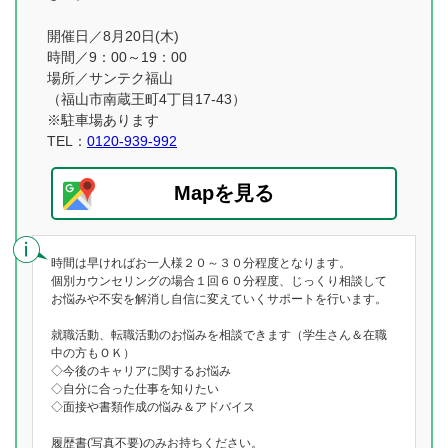
開催日／8月20日(木)
時間／9：00～19：00
場所／サンテク福山
（福山市南蔵王町4丁目17-43）
※駐車場あります
TEL：
0120-939-992
Mapを見る
時間は早ければお一人様２０～３０分程度となります。
個別カウンセリングの場合１回６０分程度、じっくり相談して
お悩みや不安を解消し自信に変えていくサポートを行います。
就職活動、転職活動のお悩みを相談できます（学生さん＆在職
中の方もＯＫ）
◇今後のキャリアに関するお悩み
◇自分に合った仕事を知りたい
◇面接や書類作成の悩み＆アドバイス
履歴書(写真不要)のみお持ちください。