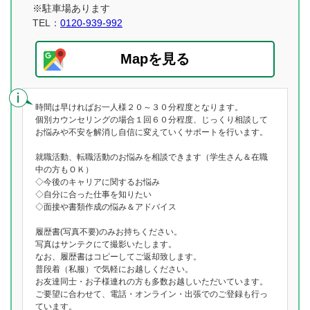
※駐車場あります
TEL：
0120-939-992
Mapを見る
時間は早ければお一人様２０～３０分程度となります。
個別カウンセリングの場合１回６０分程度、じっくり相談して
お悩みや不安を解消し自信に変えていくサポートを行います。
就職活動、転職活動のお悩みを相談できます（学生さん＆在職
中の方もＯＫ）
◇今後のキャリアに関するお悩み
◇自分に合った仕事を知りたい
◇面接や書類作成の悩み＆アドバイス
履歴書(写真不要)のみお持ちください。
写真はサンテクにて撮影いたします。
なお、履歴書はコピーしてご返却致します。
普段着（私服）で気軽にお越しください。
お友達同士・お子様連れの方も多数お越しいただいています。
ご要望に合わせて、電話・オンライン・出張でのご登録も行っ
ています。