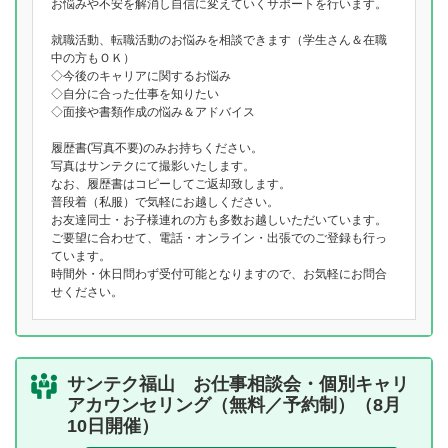
お悩みや不安を解消し自信に変えていくサポートを行います。
就職活動、転職活動のお悩みを相談できます（学生さん＆在職
中の方もＯＫ）
◇今後のキャリアに関するお悩み
◇自分に合った仕事を知りたい
◇面接や書類作成の悩み＆アドバイス
履歴書(写真不要)のみお持ちください。
写真はサンテクにて撮影いたします。
なお、履歴書はコピーしてご返却致します。
普段着（私服）で気軽にお越しください。
お友達同士・お子様連れの方も多数お越しいただいています。
ご要望に合わせて、電話・オンライン・出張でのご登録も行っ
ています。
時間外・休日問わず受付可能となりますので、お気軽にお問合
せください。
サンテク福山 お仕事相談会・個別キャリ
アカウンセリング（無料／予約制）（8月
10日開催）