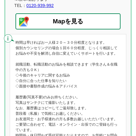
TEL：
0120-939-992
Mapを見る
時間は早ければお一人様２０～３０分程度となります。
個別カウンセリングの場合１回６０分程度、じっくり相談して
お悩みや不安を解消し自信に変えていくサポートを行います。
就職活動、転職活動のお悩みを相談できます（学生さん＆在職
中の方もＯＫ）
◇今後のキャリアに関するお悩み
◇自分に合った仕事を知りたい
◇面接や書類作成の悩み＆アドバイス
履歴書(写真不要)のみお持ちください。
写真はサンテクにて撮影いたします。
なお、履歴書はコピーしてご返却致します。
普段着（私服）で気軽にお越しください。
お友達同士・お子様連れの方も多数お越しいただいています。
ご要望に合わせて、電話・オンライン・出張でのご登録も行っ
ています。
時間外・休日問わず受付可能となりますので、お気軽にお問合