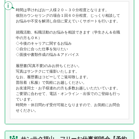
時間は早ければお一人様２０～３０分程度となります。
個別カウンセリングの場合１回６０分程度、じっくり相談して
お悩みや不安を解消し自信に変えていくサポートを行います。
就職活動、転職活動のお悩みを相談できます（学生さん＆在職
中の方もＯＫ）
◇今後のキャリアに関するお悩み
◇自分に合った仕事を知りたい
◇面接や書類作成の悩み＆アドバイス
履歴書(写真不要)のみお持ちください。
写真はサンテクにて撮影いたします。
なお、履歴書はコピーしてご返却致します。
普段着（私服）で気軽にお越しください。
お友達同士・お子様連れの方も多数お越しいただいています。
ご要望に合わせて、電話・オンライン・出張でのご登録も行っ
ています。
時間外・休日問わず受付可能となりますので、お気軽にお問合
せください。