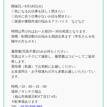
開催日／8月18日(火)
◇気になるお仕事を詳しく聞きたい
◇自分に合う仕事がないか話を聞きたい
◇面接や書類作成の悩み＆アドバイス などなど
時間は早ければお一人様20～30分程度となります。
就職・転職活動のお悩みも相談出来ます（学生さん＆在
職中の方もＯＫ）
履歴書(写真不要)のみお持ちください。
写真はサンテクにて撮影し、履歴書はコピーしてご返却
致します。
普段着（私服）でお気軽にお越しください。
お友達同士・お子様連れの方も多数お越しいただいてい
ます。
時間／10：00～15：00
場所／サンテク福山
（福山市南蔵王町4丁目17-43）
※駐車場あります
TEL：
0120-939-992