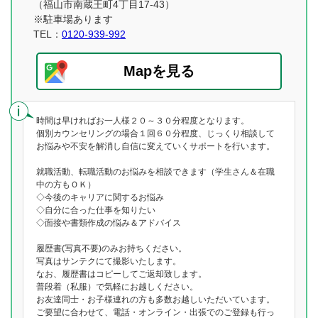
（福山市南蔵王町4丁目17-43）
※駐車場あります
TEL：
0120-939-992
Mapを見る
時間は早ければお一人様２０～３０分程度となります。
個別カウンセリングの場合１回６０分程度、じっくり相談して
お悩みや不安を解消し自信に変えていくサポートを行います。
就職活動、転職活動のお悩みを相談できます（学生さん＆在職
中の方もＯＫ）
◇今後のキャリアに関するお悩み
◇自分に合った仕事を知りたい
◇面接や書類作成の悩み＆アドバイス
履歴書(写真不要)のみお持ちください。
写真はサンテクにて撮影いたします。
なお、履歴書はコピーしてご返却致します。
普段着（私服）で気軽にお越しください。
お友達同士・お子様連れの方も多数お越しいただいています。
ご要望に合わせて、電話・オンライン・出張でのご登録も行っ