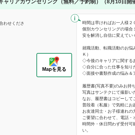
キャリアカウンセリング（無料／予約制）（8月10日開
時間は早ければお一人様２
合わせくださ
個別カウンセリングの場合
安を解消し自信に変えてい
就職活動、転職活動のお悩
Ｋ）
◇今後のキャリアに関する
◇自分に合った仕事を知り
Mapを見る
◇面接や書類作成の悩み＆
履歴書(写真不要)のみお持
写真はサンテクにて撮影い
なお、履歴書はコピーして
普段着（私服）で気軽にお
お友達同士・お子様連れの
ご要望に合わせて、電話・
時間外・休日問わず受付可
い。