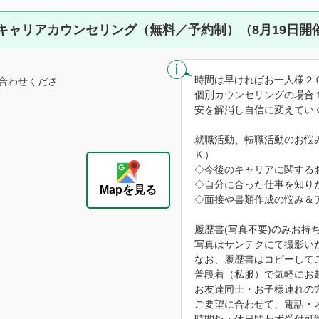
キャリアカウンセリング（無料／予約制）（8月19日開
時間は早ければお一人様２
合わせくださ
個別カウンセリングの場合
安を解消し自信に変えてい
就職活動、転職活動のお悩
Ｋ）
◇今後のキャリアに関する
◇自分に合った仕事を知り
Mapを見る
◇面接や書類作成の悩み＆
履歴書(写真不要)のみお持
写真はサンテクにて撮影い
なお、履歴書はコピーして
普段着（私服）で気軽にお
お友達同士・お子様連れの
ご要望に合わせて、電話・