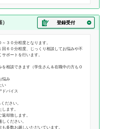
催）
登録受付
０～３０分程度となります。
１回６０分程度、じっくり相談してお悩みや不
くサポートを行います。
みを相談できます（学生さん＆在職中の方もＯ
お悩み
たい
アドバイス
ちください。
たします。
ご返却致します。
越しください。
方も多数お越しいただいています。