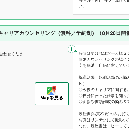
時間外・休日問わず受付可
い。
キャリアカウンセリング（無料／予約制）（8月20日開
時間は早ければお一人様２
合わせくださ
個別カウンセリングの場合
安を解消し自信に変えてい
就職活動、転職活動のお悩
Ｋ）
◇今後のキャリアに関する
◇自分に合った仕事を知り
Mapを見る
◇面接や書類作成の悩み＆
履歴書(写真不要)のみお持
写真はサンテクにて撮影い
なお、履歴書はコピーして